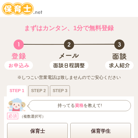
まずはカンタン、1分で無料登録
※しつこい営業電話は致しませんのでご安心ください
STEP 1
STEP 2
STEP 3
持ってる
資格
を教えて!
必須
（複数選択可）
保育士
保育学生