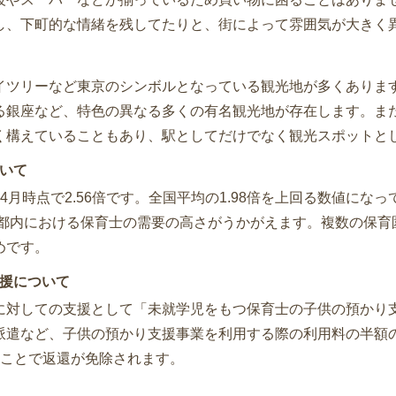
し、下町的な情緒を残してたりと、街によって雰囲気が大きく
イツリーなど東京のシンボルとなっている観光地が多くありま
る銀座など、特色の異なる多くの有名観光地が存在します。ま
く構えていることもあり、駅としてだけでなく観光スポットと
いて
月時点で2.56倍です。全国平均の1.98倍を上回る数値になっ
京都内における保育士の需要の高さがうかがえます。複数の保
めです。
援について
に対しての支援として「未就学児をもつ保育士の子供の預かり
派遣など、子供の預かり支援事業を利用する際の利用料の半額
ることで返還が免除されます。