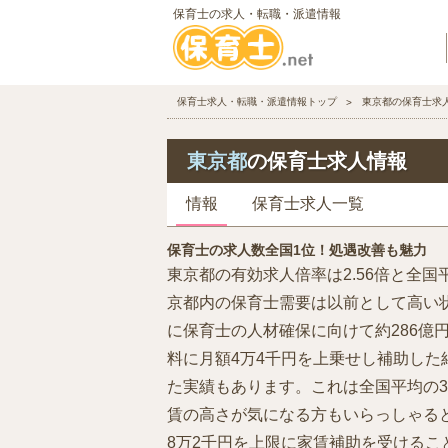
保育士の求人・転職・派遣情報
保育士求人・転職・派遣情報トップ
東京都の保育士求
東京都
の保育士求人情報
情報
保育士求人一覧
保育士の求人数全国1位！処遇改善も魅力
東京都の有効求人倍率は2.56倍と全国
京都内の保育士需要は以前として高い
に保育士の人材確保に向けて約286億
料に月額4万4千円を上乗せし補助した結
た実績もあります。これは全国平均の3
賃の高さが気になる方もいらっしゃる
8万2千円を上限に家賃補助を受ける