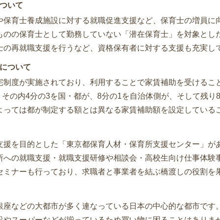
ついて
や保育士養成施設に対する就職促進支援など、保育士の増員に
ものの保育士として勤務していない「潜在保育士」を対象とし
士の再就職支援を行うなど、資格保有者に対する支援も充実し
について
宅制度が実施されており、利用することで家賃補助を受けるこ
で、その内4分の3を国・都が、8分の1を自治体側が、そして残り
よっては都が制定する額とは異なる家賃補助額を設定している
支援を目的とした「東京都保育人材・保育所支援センター」が
所への就職支援・就職支援研修や相談会・高校生向け仕事体験
セミナーも行っており、求職者と事業者を結ぶ橋渡しの役割を
銀座などの大都市が多く連なっている日本の中心的な都市です
設やスーパーなどが揃っているため買い物に困ることはありま