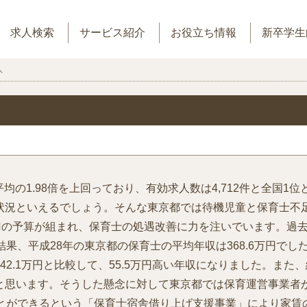
求人検索
サービス紹介
お役立ち情報
新卒学生
人
平均の1.98倍を上回っており、有効求人数は4,712件と全国1
状況といえるでしょう。そんな東京都では待機児童と保育士不足
円の予算が組まれ、保育士の処遇改善に力を注いでいます。過去
果、平成28年の東京都の保育士の平均年収は368.6万円でしたが
42.1万円と比較して、55.5万円高い年収になりました。ま
と思います。そうした懸念に対して東京都では保育運営事業者
ことができるという「保育士宿舎借り上げ支援事業」により家賃