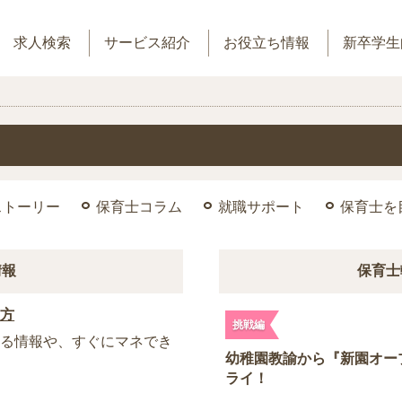
求人検索
サービス紹介
お役立ち情報
新卒学生
ストーリー
保育士コラム
就職サポート
保育士を
情報
保育士
き方
挑戦編
する情報や、すぐにマネでき
幼稚園教諭から『新園オー
ライ！