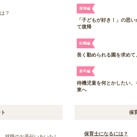
復帰編
トは？
「子どもが好き！」の思い
て復帰
転職編
長く勤められる園を求めて
新卒編
待機児童を何とかしたい、
東へ
ート
保
保育士になるには？
に、就職のお手伝いをいたし