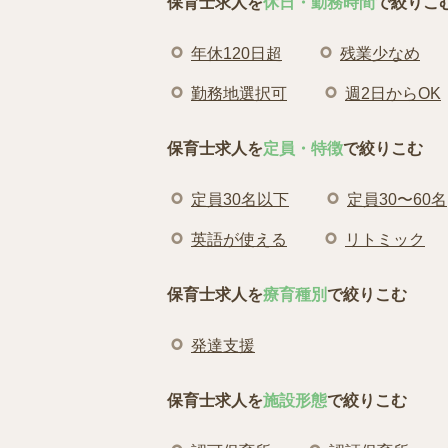
保育士求人を
休日・勤務時間
で絞りこ
年休120日超
残業少なめ
勤務地選択可
週2日からOK
保育士求人を
定員・特徴
で絞りこむ
定員30名以下
定員30〜60名
英語が使える
リトミック
保育士求人を
療育種別
で絞りこむ
発達支援
保育士求人を
施設形態
で絞りこむ