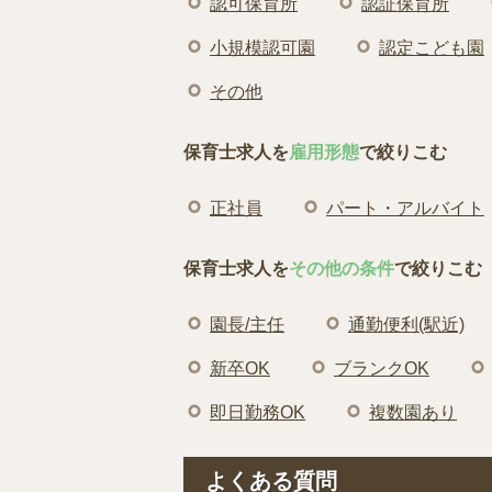
認可保育所
認証保育所
小規模認可園
認定こども園
その他
保育士求人を
雇用形態
で絞りこむ
正社員
パート・アルバイト
保育士求人を
その他の条件
で絞りこむ
園長/主任
通勤便利(駅近)
新卒OK
ブランクOK
即日勤務OK
複数園あり
よくある質問