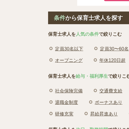
条件
から保育士求人を探す
保育士求人を
人気の条件
で絞りこむ
定員30名以下
定員30〜60名
オープニング
年休120日超
保育士求人を
給与・福利厚生
で絞りこ
社会保険完備
交通費支給
退職金制度
ボーナスあり
研修充実
昇給昇進あり