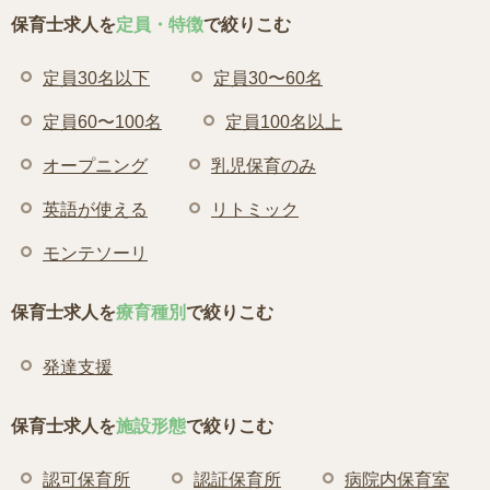
保育士求人を
定員・特徴
で絞りこむ
定員30名以下
定員30〜60名
定員60〜100名
定員100名以上
オープニング
乳児保育のみ
英語が使える
リトミック
モンテソーリ
保育士求人を
療育種別
で絞りこむ
発達支援
保育士求人を
施設形態
で絞りこむ
認可保育所
認証保育所
病院内保育室