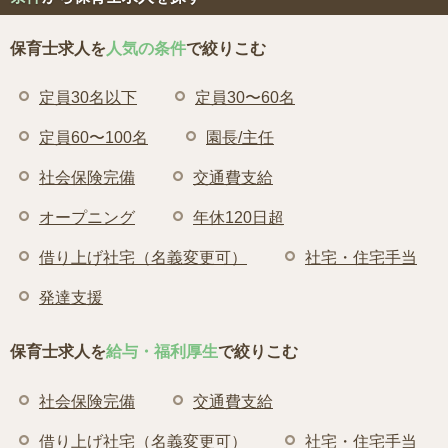
保育士求人を
人気の条件
で絞りこむ
定員30名以下
定員30〜60名
定員60〜100名
園長/主任
社会保険完備
交通費支給
オープニング
年休120日超
借り上げ社宅（名義変更可）
社宅・住宅手当
発達支援
保育士求人を
給与・福利厚生
で絞りこむ
社会保険完備
交通費支給
借り上げ社宅（名義変更可）
社宅・住宅手当