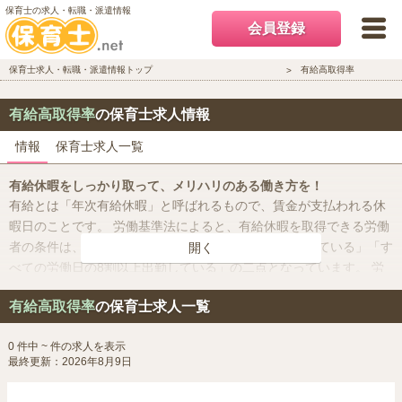
保育士の求人・転職・派遣情報
会員登録
保育士求人・転職・派遣情報トップ
有給高取得率
有給高取得率
の保育士求人情報
情報
保育士求人一覧
有給休暇をしっかり取って、メリハリのある働き方を！
有給とは「年次有給休暇」と呼ばれるもので、賃金が支払われる休
暇日のことです。 労働基準法によると、有給休暇を取得できる労働
者の条件は、「仕事を始めてから6か月間継続して働いている」「す
開く
べての労働日の8割以上出勤している」の二点となっています。 労
働基準法によって義務付けられている有給休暇の付与ですが、使用
有給高取得率
の保育士求人一覧
できないことには意味がないですよね。 このページでは、有給休暇
が取りやすい求人を集めました。
0 件中 ~ 件の求人を表示
最終更新：2026年8月9日