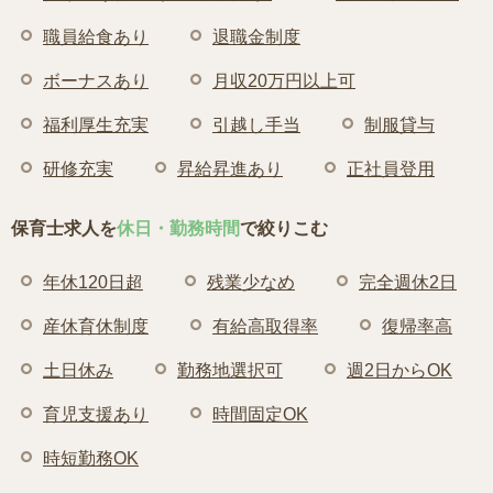
職員給食あり
退職金制度
ボーナスあり
月収20万円以上可
福利厚生充実
引越し手当
制服貸与
研修充実
昇給昇進あり
正社員登用
保育士求人を
休日・勤務時間
で絞りこむ
年休120日超
残業少なめ
完全週休2日
産休育休制度
有給高取得率
復帰率高
土日休み
勤務地選択可
週2日からOK
育児支援あり
時間固定OK
時短勤務OK