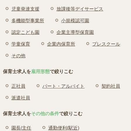
児童発達支援
放課後等デイサービス
多機能型事業所
小規模認可園
認定こども園
企業主導型保育園
学童保育
企業内保育所
プレスクール
その他
保育士求人を
雇用形態
で絞りこむ
正社員
パート・アルバイト
契約社員
派遣社員
保育士求人を
その他の条件
で絞りこむ
園長/主任
通勤便利(駅近)