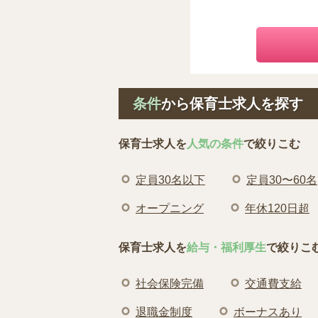
条件
から保育士求人を探す
保育士求人を
人気の条件
で絞りこむ
定員30名以下
定員30〜60名
オープニング
年休120日超
保育士求人を
給与・福利厚生
で絞りこ
社会保険完備
交通費支給
退職金制度
ボーナスあり