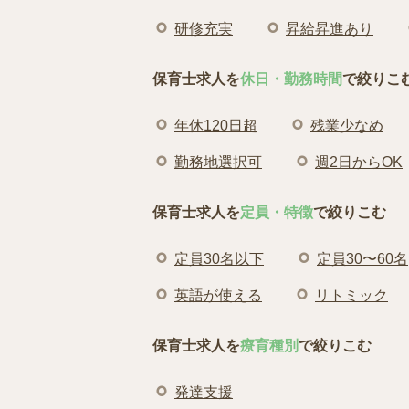
研修充実
昇給昇進あり
保育士求人を
休日・勤務時間
で絞りこ
年休120日超
残業少なめ
勤務地選択可
週2日からOK
保育士求人を
定員・特徴
で絞りこむ
定員30名以下
定員30〜60名
英語が使える
リトミック
保育士求人を
療育種別
で絞りこむ
発達支援