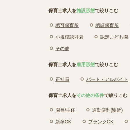
保育士求人を
施設形態
で絞りこむ
認可保育所
認証保育所
小規模認可園
認定こども園
その他
保育士求人を
雇用形態
で絞りこむ
正社員
パート・アルバイト
保育士求人を
その他の条件
で絞りこむ
園長/主任
通勤便利(駅近)
新卒OK
ブランクOK