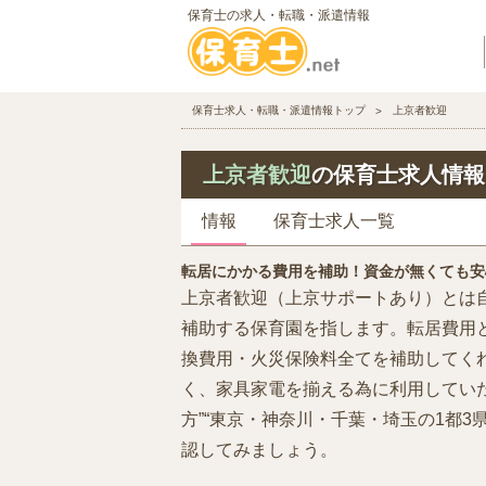
保育士の求人・転職・派遣情報
保育士求人・転職・派遣情報トップ
上京者歓迎
上京者歓迎
の保育士求人情報
情報
保育士求人一覧
転居にかかる費用を補助！資金が無くても安
上京者歓迎（上京サポートあり）とは
補助する保育園を指します。転居費用と
換費用・火災保険料全てを補助してく
く、家具家電を揃える為に利用していた
方”“東京・神奈川・千葉・埼玉の1都
認してみましょう。