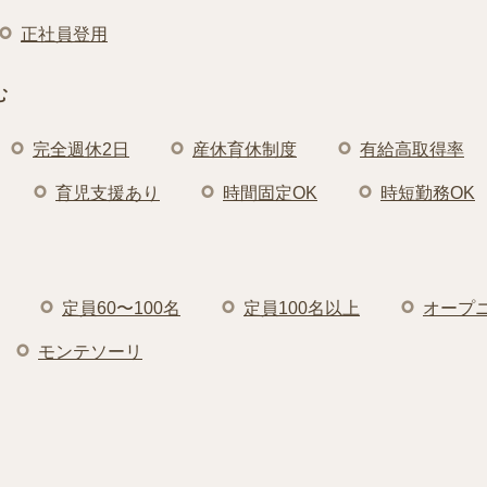
正社員登用
む
完全週休2日
産休育休制度
有給高取得率
育児支援あり
時間固定OK
時短勤務OK
定員60〜100名
定員100名以上
オープ
モンテソーリ