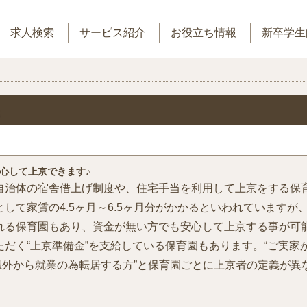
求人検索
サービス紹介
お役立ち情報
新卒学生
心して上京できます♪
自治体の宿舎借上げ制度や、住宅手当を利用して上京をする保
して家賃の4.5ヶ月～6.5ヶ月分がかかるといわれています
れる保育園もあり、資金が無い方でも安心して上京する事が可能
だく“上京準備金”を支給している保育園もあります。“ご実家
3県外から就業の為転居する方”と保育園ごとに上京者の定義が