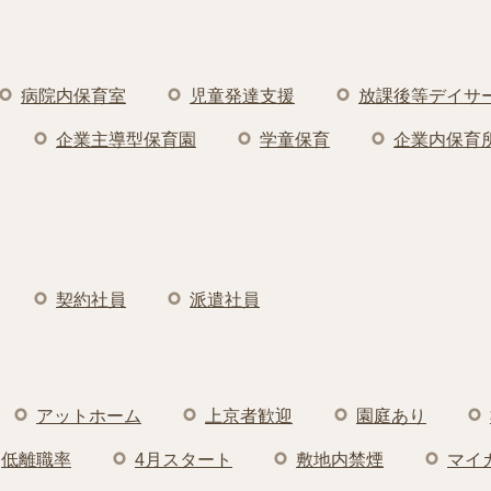
病院内保育室
児童発達支援
放課後等デイサ
企業主導型保育園
学童保育
企業内保育
契約社員
派遣社員
アットホーム
上京者歓迎
園庭あり
低離職率
4月スタート
敷地内禁煙
マイ