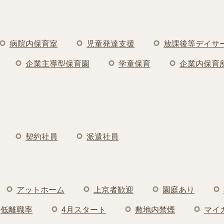
病院内保育室
児童発達支援
放課後等デイサ
企業主導型保育園
学童保育
企業内保育
契約社員
派遣社員
アットホーム
上京者歓迎
園庭あり
低離職率
4月スタート
敷地内禁煙
マイ