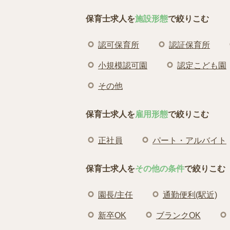
保育士求人を
施設形態
で絞りこむ
認可保育所
認証保育所
小規模認可園
認定こども園
その他
保育士求人を
雇用形態
で絞りこむ
正社員
パート・アルバイト
保育士求人を
その他の条件
で絞りこむ
園長/主任
通勤便利(駅近)
新卒OK
ブランクOK