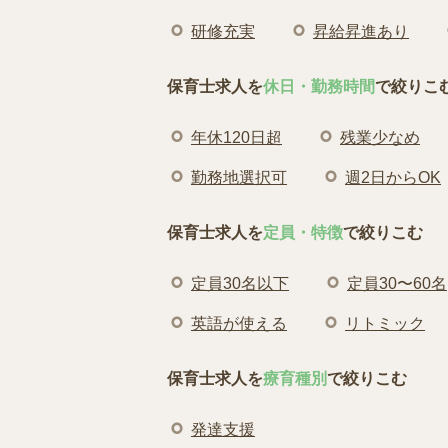
研修充実
昇給昇進あり
保育士求人を
休日・勤務時間
で絞りこ
年休120日超
残業少なめ
勤務地選択可
週2日からOK
保育士求人を
定員・特徴
で絞りこむ
定員30名以下
定員30〜60名
英語が使える
リトミック
保育士求人を
療育種別
で絞りこむ
発達支援