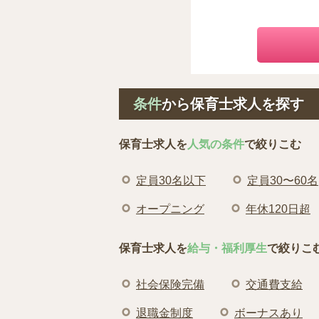
条件
から保育士求人を探す
保育士求人を
人気の条件
で絞りこむ
定員30名以下
定員30〜60名
オープニング
年休120日超
保育士求人を
給与・福利厚生
で絞りこ
社会保険完備
交通費支給
退職金制度
ボーナスあり