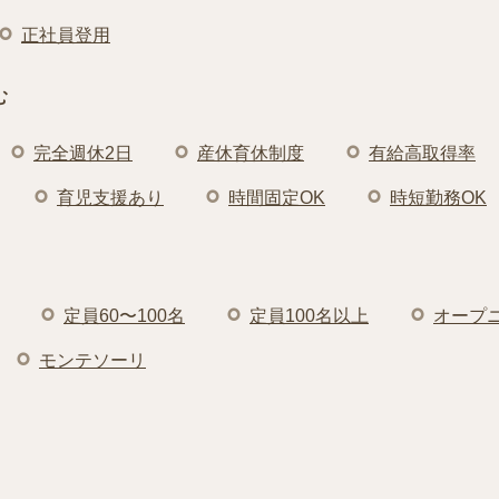
正社員登用
む
完全週休2日
産休育休制度
有給高取得率
育児支援あり
時間固定OK
時短勤務OK
定員60〜100名
定員100名以上
オープ
モンテソーリ