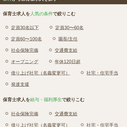
保育士求人を
人気の条件
で絞りこむ
定員30名以下
定員30〜60名
定員60〜100名
園長/主任
社会保険完備
交通費支給
オープニング
年休120日超
借り上げ社宅（名義変更可）
社宅・住宅手当
発達支援
保育士求人を
給与・福利厚生
で絞りこむ
社会保険完備
交通費支給
借り上げ社宅（名義変更可）
社宅・住宅手当