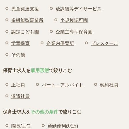
児童発達支援
放課後等デイサービス
多機能型事業所
小規模認可園
認定こども園
企業主導型保育園
学童保育
企業内保育所
プレスクール
その他
保育士求人を
雇用形態
で絞りこむ
正社員
パート・アルバイト
契約社員
派遣社員
保育士求人を
その他の条件
で絞りこむ
園長/主任
通勤便利(駅近)