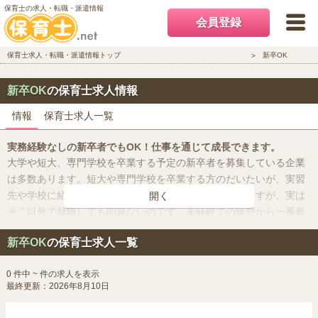
保育士の求人・転職・派遣情報
会員登録
保育士求人・転職・派遣情報トップ
新卒OK
新卒OK
の保育士求人情報
情報
保育士求人一覧
実務経験なしの新卒者でもOK！仕事を通じて成長できます。
大学や短大、専門学校を卒業する予定の新卒者を募集している企業
は多数あります。短大や専門学校を卒業する方のだいたいが、実習
先や学校に紹介された保育園で働くことが多いと思いますが、実は
開く
そこ以外で就職しても問題ないのです。未経験での状態から一番最
初に働く保育園はとても重要です。自分の後悔のないよう、色んな
新卒OK
の保育士求人一覧
園を見てみるのもいいですね。
0 件中 ~ 件の求人を表示
最終更新：2026年8月10日