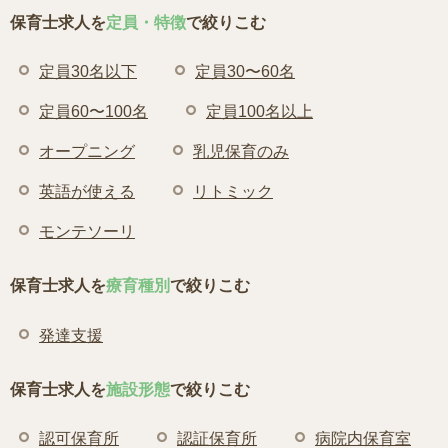
保育士求人を
定員・特徴
で絞りこむ
定員30名以下
定員30〜60名
定員60〜100名
定員100名以上
オープニング
乳児保育のみ
英語が使える
リトミック
モンテソーリ
保育士求人を
療育種別
で絞りこむ
発達支援
保育士求人を
施設形態
で絞りこむ
認可保育所
認証保育所
病院内保育室