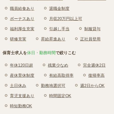
職員給食あり
退職金制度
ボーナスあり
月収20万円以上可
福利厚生充実
引越し手当
制服貸与
研修充実
昇給昇進あり
正社員登用
保育士求人を
休日・勤務時間
で絞りこむ
年休120日超
残業少なめ
完全週休2日
産休育休制度
有給高取得率
復帰率高
土日休み
勤務地選択可
週2日からOK
育児支援あり
時間固定OK
時短勤務OK