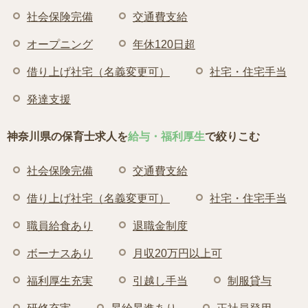
社会保険完備
交通費支給
オープニング
年休120日超
借り上げ社宅（名義変更可）
社宅・住宅手当
発達支援
神奈川県の保育士求人を
給与・福利厚生
で絞りこむ
社会保険完備
交通費支給
借り上げ社宅（名義変更可）
社宅・住宅手当
職員給食あり
退職金制度
ボーナスあり
月収20万円以上可
福利厚生充実
引越し手当
制服貸与