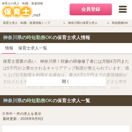
保育士の求人・転職・派遣情報
会員登録
保育士求人・転職・派遣情報トップ
神奈川県の保育士求人
時短勤務OK
神奈川県
の
時短勤務OK
の保育士求人情報
情報
保育士求人一覧
保育士需要の高い、神奈川県！対象の研修修了者には月額4万円また
は5千円が上乗せされるキャリアアップ制度が整えられています。借
り上げ社宅制度を利用する場合は、最大6万1千円までの家賃補助が
開く
支給されます。家事や育児との両立や習い事など、さまざまな事情
でフルタイム勤務が難しい方でも、時短勤務なら大丈夫。無理なく
メリハリをつけてお仕事ができますね♪
神奈川県
の
時短勤務OK
の保育士求人一覧
0 件中 ~ 件の求人を表示
最終更新：2026年8月9日