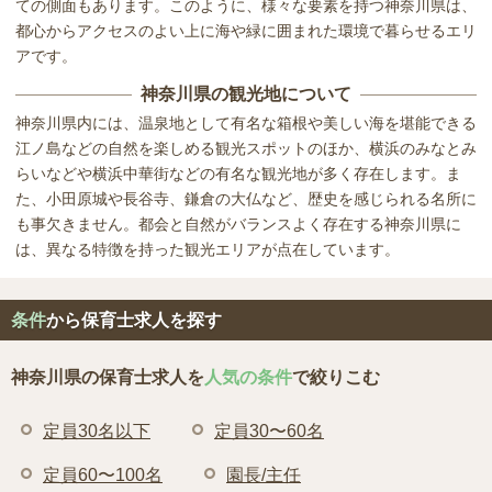
ての側面もあります。このように、様々な要素を持つ神奈川県は、
都心からアクセスのよい上に海や緑に囲まれた環境で暮らせるエリ
アです。
神奈川県の観光地について
神奈川県内には、温泉地として有名な箱根や美しい海を堪能できる
江ノ島などの自然を楽しめる観光スポットのほか、横浜のみなとみ
らいなどや横浜中華街などの有名な観光地が多く存在します。ま
た、小田原城や長谷寺、鎌倉の大仏など、歴史を感じられる名所に
も事欠きません。都会と自然がバランスよく存在する神奈川県に
は、異なる特徴を持った観光エリアが点在しています。
条件
から保育士求人を探す
神奈川県の保育士求人を
人気の条件
で絞りこむ
定員30名以下
定員30〜60名
定員60〜100名
園長/主任