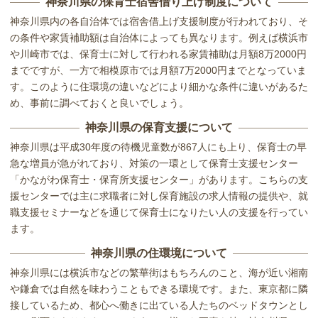
神奈川県の保育士宿舎借り上げ制度について
神奈川県内の各自治体では宿舎借上げ支援制度が行われており、そ
の条件や家賃補助額は自治体によっても異なります。例えば横浜市
や川崎市では、保育士に対して行われる家賃補助は月額8万2000円
までですが、一方で相模原市では月額7万2000円までとなっていま
す。このように住環境の違いなどにより細かな条件に違いがあるた
め、事前に調べておくと良いでしょう。
神奈川県の保育支援について
神奈川県は平成30年度の待機児童数が867人にも上り、保育士の早
急な増員が急がれており、対策の一環として保育士支援センター
「かながわ保育士・保育所支援センター」があります。こちらの支
援センターでは主に求職者に対し保育施設の求人情報の提供や、就
職支援セミナーなどを通じて保育士になりたい人の支援を行ってい
ます。
神奈川県の住環境について
神奈川県には横浜市などの繁華街はもちろんのこと、海が近い湘南
や鎌倉では自然を味わうこともできる環境です。また、東京都に隣
接しているため、都心へ働きに出ている人たちのベッドタウンとし