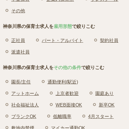
その他
神奈川県の保育士求人を
雇用形態
で絞りこむ
正社員
パート・アルバイト
契約社員
派遣社員
神奈川県の保育士求人を
その他の条件
で絞りこむ
園長/主任
通勤便利(駅近)
アットホーム
上京者歓迎
園庭あり
社会福祉法人
WEB面接OK
新卒OK
ブランクOK
低離職率
4月スタート
敷地内禁煙
マイカー通勤OK