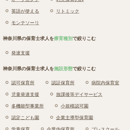
英語が使える
リトミック
モンテソーリ
神奈川県の保育士求人を
療育種別
で絞りこむ
発達支援
神奈川県の保育士求人を
施設形態
で絞りこむ
認可保育所
認証保育所
病院内保育室
児童発達支援
放課後等デイサービス
多機能型事業所
小規模認可園
認定こども園
企業主導型保育園
学童保育
企業内保育所
プレスクール