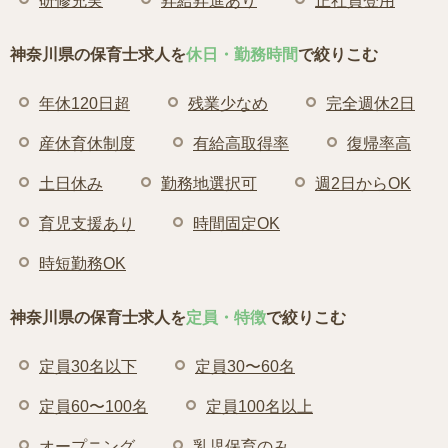
研修充実
昇給昇進あり
正社員登用
神奈川県の保育士求人を
休日・勤務時間
で絞りこむ
年休120日超
残業少なめ
完全週休2日
産休育休制度
有給高取得率
復帰率高
土日休み
勤務地選択可
週2日からOK
育児支援あり
時間固定OK
時短勤務OK
神奈川県の保育士求人を
定員・特徴
で絞りこむ
定員30名以下
定員30〜60名
定員60〜100名
定員100名以上
オープニング
乳児保育のみ