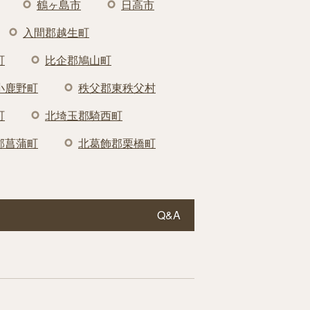
鶴ヶ島市
日高市
入間郡越生町
町
比企郡鳩山町
小鹿野町
秩父郡東秩父村
町
北埼玉郡騎西町
郡菖蒲町
北葛飾郡栗橋町
Q&A