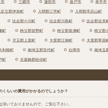
見市
三郷市
蓮田市
坂戸市
幸手市
北足立郡伊奈町
入間郡三芳町
入間郡毛呂山町
比企郡小川町
比企郡川島町
比企郡吉見
瀬町
秩父郡皆野町
秩父郡長瀞町
秩父郡
児玉郡上里町
大里郡江南町
大里郡寄居
大利根町
南埼玉郡宮代町
白岡市
南埼玉
戸町
北葛飾郡松伏町
のくらいの費用がかかるのでしょうか？
は頂いておりませんので、ご安心下さい。