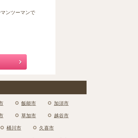
でマンツーマンで
市
飯能市
加須市
市
草加市
越谷市
桶川市
久喜市