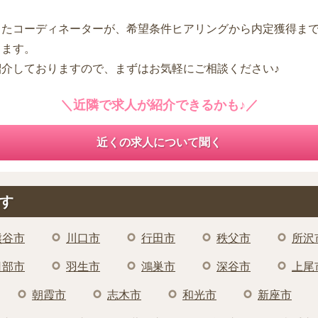
したコーディネーターが、希望条件ヒアリングから内定獲得ま
します。
紹介しておりますので、まずはお気軽にご相談ください♪
＼近隣で求人が紹介できるかも♪／
近くの求人について聞く
す
熊谷市
川口市
行田市
秩父市
所沢
日部市
羽生市
鴻巣市
深谷市
上尾
朝霞市
志木市
和光市
新座市