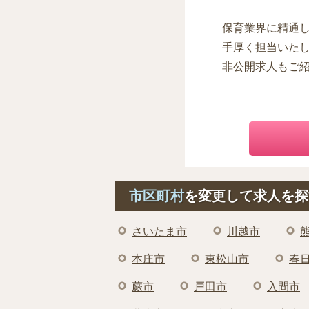
保育業界に精通
手厚く担当いた
非公開求人もご
市区町村
を変更して求人を探
さいたま市
川越市
本庄市
東松山市
春
蕨市
戸田市
入間市