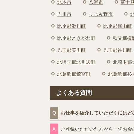
北本市
八潮市
富士
吉川市
ふじみ野市
比企郡滑川町
比企郡嵐山町
比企郡ときがわ町
秩父郡横
児玉郡美里町
児玉郡神川町
北埼玉郡北川辺町
北埼玉郡
北葛飾郡鷲宮町
北葛飾郡杉
よくある質問
お仕事を紹介していただくにはど
ご登録いただいた方から一切お金