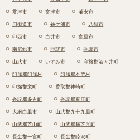
君津市
富津市
浦安市
四街道市
袖ケ浦市
八街市
印西市
白井市
富里市
南房総市
匝瑳市
香取市
山武市
いすみ市
印旛郡酒々井町
印旛郡印旛村
印旛郡本埜村
印旛郡栄町
香取郡神崎町
香取郡多古町
香取郡東庄町
大網白里市
山武郡九十九里町
山武郡芝山町
山武郡横芝光町
長生郡一宮町
長生郡睦沢町