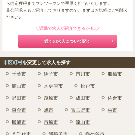
ら内定獲得までマンツーマンで手厚く担当いたします。
非公開求人もご紹介しておりますので、まずはお気軽にご相談く
ださい♪
＼近隣で求人が紹介できるかも♪／
近くの求人について聞く
市区町村
を変更して求人を探す
千葉市
銚子市
市川市
船橋市
館山市
木更津市
松戸市
野田市
茂原市
成田市
佐倉市
東金市
旭市
習志野市
柏市
勝浦市
市原市
流山市
八千代市
我孫子市
鎌ケ谷市