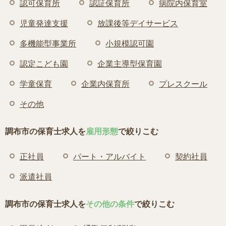
認可保育所
認証保育所
病院内保育室
児童発達支援
放課後等デイサービス
多機能型事業所
小規模認可園
認定こども園
企業主導型保育園
学童保育
企業内保育所
プレスクール
その他
調布市の保育士求人を
雇用形態
で絞りこむ
正社員
パート・アルバイト
契約社員
派遣社員
調布市の保育士求人を
その他の条件
で絞りこむ