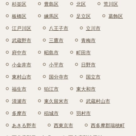
杉並区
豊島区
北区
荒川区
板橋区
練馬区
足立区
葛飾区
江戸川区
八王子市
立川市
武蔵野市
三鷹市
青梅市
府中市
昭島市
町田市
小金井市
小平市
日野市
東村山市
国分寺市
国立市
福生市
狛江市
東大和市
清瀬市
東久留米市
武蔵村山市
多摩市
稲城市
羽村市
あきる野市
西東京市
西多摩郡瑞穂町