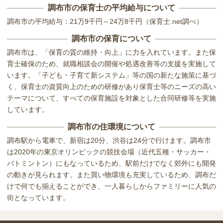
調布市の保育士の平均給与について
調布市の平均給与：21万9千円～24万8千円（保育士.net調べ）
調布市の保育について
調布市は、「保育の質の維持・向上」に力を入れています。また保
育士確保のため、就職相談会の開催や処遇改善等の支援を実施して
います。「子ども・子育て新システム」等の国の新たな施策に基づ
く、保育士の資質向上のための研修があり保育士等のニーズの高い
テーマについて、すべての保育施設を対象とした合同研修等を実施
しています。
調布市の住環境について
調布駅から電車で、新宿は20分、渋谷は24分で行けます。調布市
は2020年の東京オリンピックの競技会場（近代五種・サッカー・
バトミントン）にもなっているため、駅前だけでなく郊外にも開発
の動きが見られます。また買い物環境も充実しているため、調布だ
けで何でも揃えることができ、一人暮らしからファミリーに人気の
街となっています。