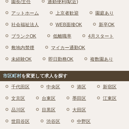
園長/主任
通勤便利(駅近)
アットホーム
上京者歓迎
園庭あり
社会福祉法人
WEB面接OK
新卒OK
ブランクOK
低離職率
4月スタート
敷地内禁煙
マイカー通勤OK
未経験OK
即日勤務OK
複数園あり
市区町村
を変更して求人を探す
千代田区
中央区
港区
新宿区
文京区
台東区
墨田区
江東区
品川区
目黒区
大田区
世田谷区
渋谷区
中野区