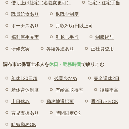
借り上げ社宅（名義変更可）
社宅・住宅手当
職員給食あり
退職金制度
ボーナスあり
月収20万円以上可
福利厚生充実
引越し手当
制服貸与
研修充実
昇給昇進あり
正社員登用
調布市の保育士求人を
休日・勤務時間
で絞りこむ
年休120日超
残業少なめ
完全週休2日
産休育休制度
有給高取得率
復帰率高
土日休み
勤務地選択可
週2日からOK
育児支援あり
時間固定OK
時短勤務OK