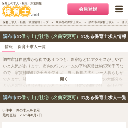
保育士の求人・転職・派遣情報
会員登録
保育士求人・転職・派遣情報トップ
東京都の保育士求人
調布市の保育士求人
借り
調布市
の
借り上げ社宅（名義変更可）
のある保育士求人情報
情報
保育士求人一覧
調布市は自然豊かな街でありつつも、新宿などにアクセスがしやす
いと人気があります。市内のワンルームの平均家賃は約5万8千円な
ので、家賃補助8万2千円を使えば、自己負担の少ない一人暮らしが
開く
できます。社宅や住宅手当があるのメリットは、生活費の大部分を
占める家賃の負担が軽くなることです。社宅の制度では、会社が直
接物件の契約をしていたり、会社が建物を所有していたりするの
調布市
の
借り上げ社宅（名義変更可）
のある保育士求人一覧
で、相場より低価格で住居を使うことができます。住宅手当や家賃
補助といった手当は、給与として上乗せして支給されます。
0 件中 ~ 件の求人を表示
最終更新：2026年8月7日