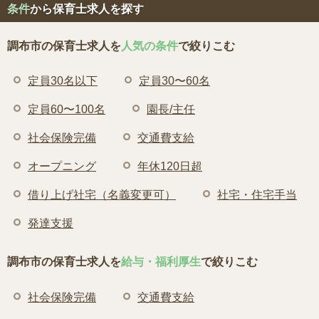
条件
から保育士求人を探す
調布市の保育士求人を
人気の条件
で絞りこむ
定員30名以下
定員30〜60名
定員60〜100名
園長/主任
社会保険完備
交通費支給
オープニング
年休120日超
借り上げ社宅（名義変更可）
社宅・住宅手当
発達支援
調布市の保育士求人を
給与・福利厚生
で絞りこむ
社会保険完備
交通費支給