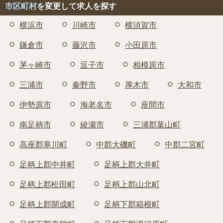
市区町村
を変更して求人を探す
横浜市
川崎市
横須賀市
鎌倉市
藤沢市
小田原市
茅ヶ崎市
逗子市
相模原市
三浦市
秦野市
厚木市
大和市
伊勢原市
海老名市
座間市
南足柄市
綾瀬市
三浦郡葉山町
高座郡寒川町
中郡大磯町
中郡二宮町
足柄上郡中井町
足柄上郡大井町
足柄上郡松田町
足柄上郡山北町
足柄上郡開成町
足柄下郡箱根町