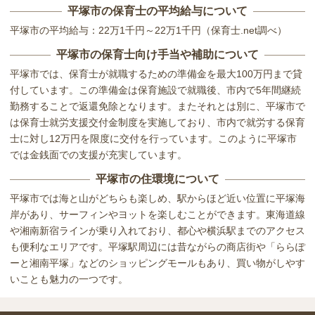
平塚市の保育士の平均給与について
平塚市の平均給与：22万1千円～22万1千円（保育士.net調べ）
平塚市の保育士向け手当や補助について
平塚市では、保育士が就職するための準備金を最大100万円まで貸
付しています。この準備金は保育施設で就職後、市内で5年間継続
勤務することで返還免除となります。またそれとは別に、平塚市で
は保育士就労支援交付金制度を実施しており、市内で就労する保育
士に対し12万円を限度に交付を行っています。このように平塚市
では金銭面での支援が充実しています。
平塚市の住環境について
平塚市では海と山がどちらも楽しめ、駅からほど近い位置に平塚海
岸があり、サーフィンやヨットを楽しむことができます。東海道線
や湘南新宿ラインが乗り入れており、都心や横浜駅までのアクセス
も便利なエリアです。平塚駅周辺には昔ながらの商店街や「ららぽ
ーと湘南平塚」などのショッピングモールもあり、買い物がしやす
いことも魅力の一つです。