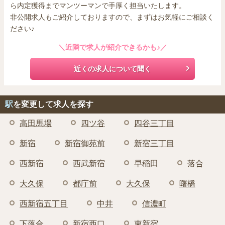
ら内定獲得までマンツーマンで手厚く担当いたします。
非公開求人もご紹介しておりますので、まずはお気軽にご相談く
ださい♪
＼近隣で求人が紹介できるかも♪／
近くの求人について聞く
駅
を変更して求人を探す
高田馬場
四ツ谷
四谷三丁目
新宿
新宿御苑前
新宿三丁目
西新宿
西武新宿
早稲田
落合
大久保
都庁前
大久保
曙橋
西新宿五丁目
中井
信濃町
下落合
新宿西口
東新宿