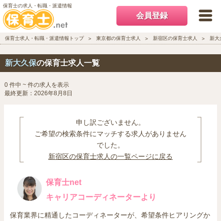
保育士の求人・転職・派遣情報
会員登録
保育士求人・転職・派遣情報トップ
東京都の保育士求人
新宿区の保育士求人
新大
新大久保
の保育士求人一覧
0 件中 ~ 件の求人を表示
最終更新：2026年8月8日
申し訳ございません。
ご希望の検索条件にマッチする求人がありません
でした。
新宿区の保育士求人の一覧ページに戻る
保育士net
キャリアコーディネーターより
保育業界に精通したコーディネーターが、希望条件ヒアリングか