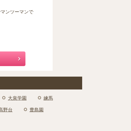
でマンツーマンで
大泉学園
練馬
高野台
豊島園