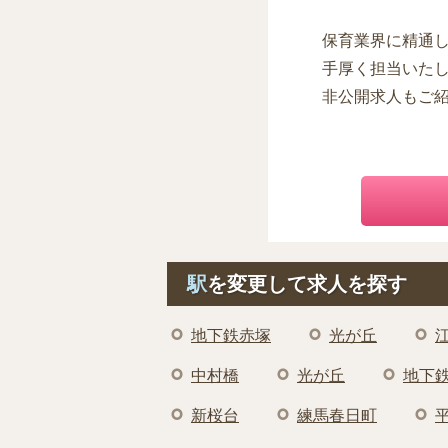
保育業界に精通
手厚く担当いた
非公開求人もご
駅
を変更して求人を探す
地下鉄赤塚
光が丘
中村橋
光が丘
地下
新桜台
練馬春日町