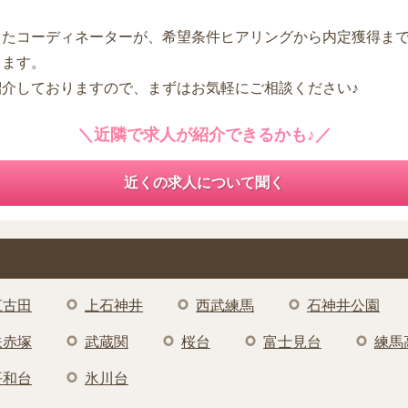
したコーディネーターが、希望条件ヒアリングから内定獲得ま
します。
紹介しておりますので、まずはお気軽にご相談ください♪
＼近隣で求人が紹介できるかも♪／
近くの求人について聞く
江古田
上石神井
西武練馬
石神井公園
鉄赤塚
武蔵関
桜台
富士見台
練馬
平和台
氷川台