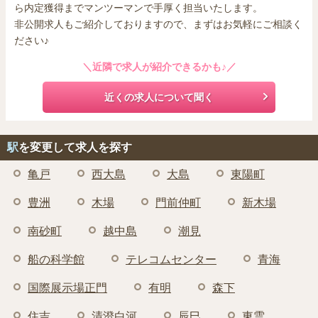
ら内定獲得までマンツーマンで手厚く担当いたします。
非公開求人もご紹介しておりますので、まずはお気軽にご相談く
ださい♪
＼近隣で求人が紹介できるかも♪／
近くの求人について聞く
駅
を変更して求人を探す
亀戸
西大島
大島
東陽町
豊洲
木場
門前仲町
新木場
南砂町
越中島
潮見
船の科学館
テレコムセンター
青海
国際展示場正門
有明
森下
住吉
清澄白河
辰巳
東雲