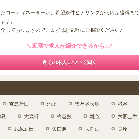
したコーディネーターが、希望条件ヒアリングから内定獲得ま
します。
紹介しておりますので、まずはお気軽にご相談ください♪
＼近隣で求人が紹介できるかも♪／
近くの求人について聞く
京急蒲田
池上
雪ケ谷大塚
糀谷
和島
大森町
梅屋敷
雑色
六郷土手
武蔵新田
矢口渡
大岡山
長原