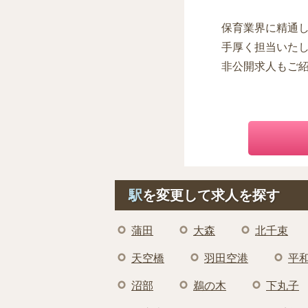
保育業界に精通
手厚く担当いた
非公開求人もご
駅
を変更して求人を探す
蒲田
大森
北千束
天空橋
羽田空港
平
沼部
鵜の木
下丸子