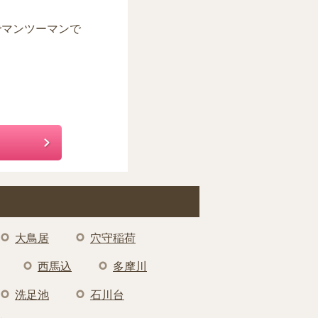
でマンツーマンで
大鳥居
穴守稲荷
西馬込
多摩川
洗足池
石川台