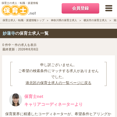
保育士の求人・転職・派遣情報
会員登録
保育士求人・転職・派遣情報トップ
神奈川県の保育士求人
横浜市の保育士求人
港
妙蓮寺
の保育士求人一覧
0 件中 ~ 件の求人を表示
最終更新：2026年8月8日
申し訳ございません。
ご希望の検索条件にマッチする求人がありません
でした。
港北区の保育士求人の一覧ページに戻る
保育士net
キャリアコーディネーターより
保育業界に精通したコーディネーターが、希望条件ヒアリングか