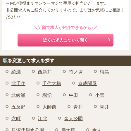
ら内定獲得までマンツーマンで手厚く担当いたします。
非公開求人もご紹介しておりますので、まずはお気軽にご相談く
ださい♪
＼近隣で求人が紹介できるかも♪／
近くの求人について聞く
駅
を変更して求人を探す
綾瀬
西新井
竹ノ塚
梅島
北千住
千住大橋
京成関屋
北綾瀬
堀切
牛田
小菅
五反野
大師前
青井
青井
六町
江北
舎人公園
見沼代親水公園
扇大橋
舎人