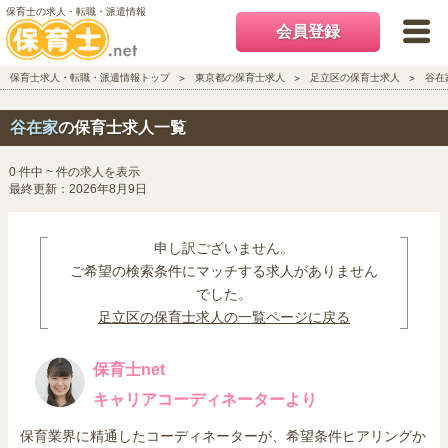
保育士の求人・転職・派遣情報
会員登録
保育士求人・転職・派遣情報トップ
東京都の保育士求人
足立区の保育士求人
谷在
谷在家
の保育士求人一覧
0 件中 ~ 件の求人を表示
最終更新：2026年8月9日
申し訳ございません。
ご希望の検索条件にマッチする求人がありません
でした。
足立区の保育士求人の一覧ページに戻る
保育士net
キャリアコーディネーターより
保育業界に精通したコーディネーターが、希望条件ヒアリングか