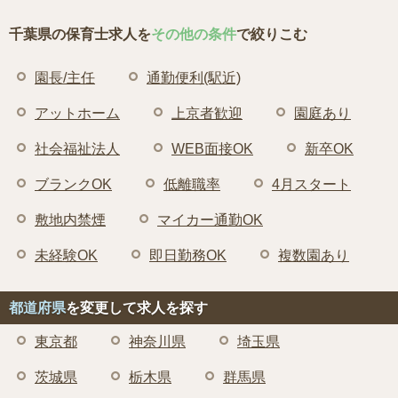
千葉県の保育士求人を
その他の条件
で絞りこむ
園長/主任
通勤便利(駅近)
アットホーム
上京者歓迎
園庭あり
社会福祉法人
WEB面接OK
新卒OK
ブランクOK
低離職率
4月スタート
敷地内禁煙
マイカー通勤OK
未経験OK
即日勤務OK
複数園あり
都道府県
を変更して求人を探す
東京都
神奈川県
埼玉県
茨城県
栃木県
群馬県