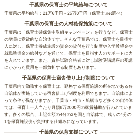
千葉県の保育士の平均給与について
千葉県の平均給与：21万6千円～25万8千円（保育士.net調べ）
千葉県の保育士の人材確保施策について
千葉県は「保育士確保集中取組キャンペーン」を行うなど、保育士
の増員に意欲的な自治体です。そんな千葉県では、保育士を目指す
人に対し、保育士養成施設の資金の貸付を行う制度や入学希望金や
就職準備金の給付などを通じて、保育士を目指す人のサポートに力
を入れています。また、資格試験合格者に対し試験受講講座の受講
にかかった費用を一部負担する制度もあります。
千葉県の保育士宿舎借り上げ制度について
千葉県内で勤務する保育士は、勤務する保育施設の所在地である各
自治体が実施している宿舎借上げ制度を利用できます。自治体によ
って条件が異なりますが、千葉市・柏市・船橋市など多くの自治体
では、保育士一人当たり月額8万2000円の家賃補助が行われていま
す。多くの場合、上記金額の4分の3を国と自治体で、残りの4分の
1を保育施設側が負担する仕組みになっています。
千葉県の保育支援について