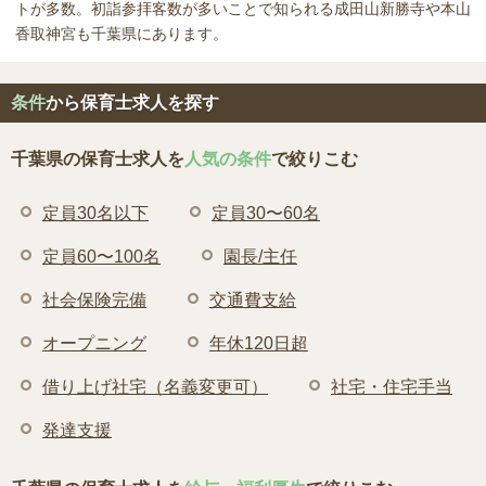
トが多数。初詣参拝客数が多いことで知られる成田山新勝寺や本山
香取神宮も千葉県にあります。
条件
から保育士求人を探す
千葉県の保育士求人を
人気の条件
で絞りこむ
定員30名以下
定員30〜60名
定員60〜100名
園長/主任
社会保険完備
交通費支給
オープニング
年休120日超
借り上げ社宅（名義変更可）
社宅・住宅手当
発達支援