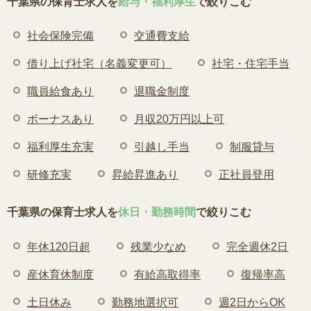
千葉県の保育士求人を
給与・福利厚生
で絞りこむ
社会保険完備
交通費支給
借り上げ社宅（名義変更可）
社宅・住宅手当
職員給食あり
退職金制度
ボーナスあり
月収20万円以上可
福利厚生充実
引越し手当
制服貸与
研修充実
昇給昇進あり
正社員登用
千葉県の保育士求人を
休日・勤務時間
で絞りこむ
年休120日超
残業少なめ
完全週休2日
産休育休制度
有給高取得率
復帰率高
土日休み
勤務地選択可
週2日からOK