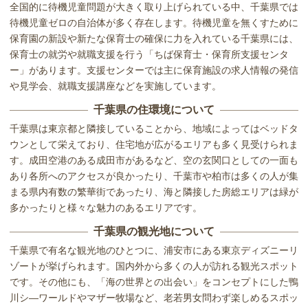
全国的に待機児童問題が大きく取り上げられている中、千葉県では
待機児童ゼロの自治体が多く存在します。待機児童を無くすために
保育園の新設や新たな保育士の確保に力を入れている千葉県には、
保育士の就労や就職支援を行う「ちば保育士・保育所支援センタ
ー」があります。支援センターでは主に保育施設の求人情報の発信
や見学会、就職支援講座などを実施しています。
千葉県の住環境について
千葉県は東京都と隣接していることから、地域によってはベッドタ
ウンとして栄えており、住宅地が広がるエリアも多く見受けられま
す。成田空港のある成田市があるなど、空の玄関口としての一面も
あり各所へのアクセスが良かったり、千葉市や柏市は多くの人が集
まる県内有数の繁華街であったり、海と隣接した房総エリアは緑が
多かったりと様々な魅力のあるエリアです。
千葉県の観光地について
千葉県で有名な観光地のひとつに、浦安市にある東京ディズニーリ
ゾートが挙げられます。国内外から多くの人が訪れる観光スポット
です。その他にも、「海の世界との出会い」をコンセプトにした鴨
川シ―ワールドやマザー牧場など、老若男女問わず楽しめるスポッ