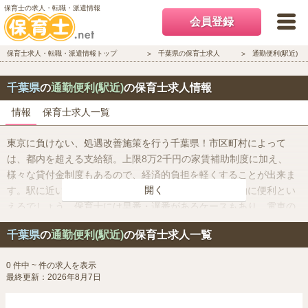
保育士の求人・転職・派遣情報
会員登録
保育士求人・転職・派遣情報トップ
千葉県の保育士求人
通勤便利(駅近)
千葉県
の
通勤便利(駅近)
の保育士求人情報
情報
保育士求人一覧
東京に負けない、処遇改善施策を行う千葉県！市区町村によって
は、都内を超える支給額。上限8万2千円の家賃補助制度に加え、
様々な貸付金制度もあるので、経済的負担を軽くすることが出来ま
開く
す。駅に近い保育園は、毎日通うことを考えれば、通勤に便利とい
えるでしょう。保育士には早番・遅番があるケースもあり、電車の
スケジュールや安全面からいっても、保育園が駅に近く通勤に便利
千葉県
の
通勤便利(駅近)
の保育士求人一覧
な立地にあるかどうかは、求人を選ぶ大きな要因となります。
0 件中 ~ 件の求人を表示
最終更新：2026年8月7日