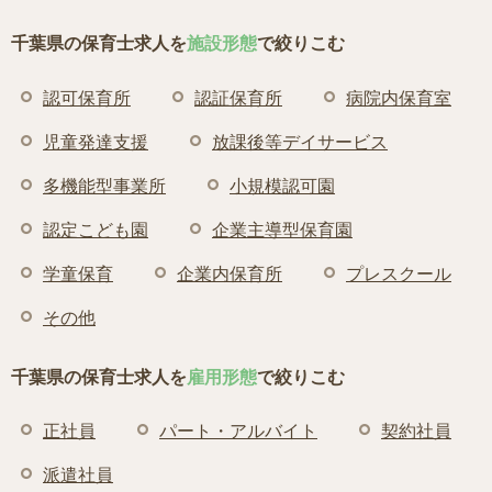
千葉県の保育士求人を
施設形態
で絞りこむ
認可保育所
認証保育所
病院内保育室
児童発達支援
放課後等デイサービス
多機能型事業所
小規模認可園
認定こども園
企業主導型保育園
学童保育
企業内保育所
プレスクール
その他
千葉県の保育士求人を
雇用形態
で絞りこむ
正社員
パート・アルバイト
契約社員
派遣社員