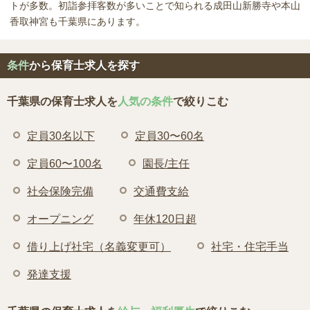
トが多数。初詣参拝客数が多いことで知られる成田山新勝寺や本山
香取神宮も千葉県にあります。
条件
から保育士求人を探す
千葉県の保育士求人を
人気の条件
で絞りこむ
定員30名以下
定員30〜60名
定員60〜100名
園長/主任
社会保険完備
交通費支給
オープニング
年休120日超
借り上げ社宅（名義変更可）
社宅・住宅手当
発達支援