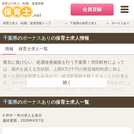
保育士の求人・転職・派遣情報
会員登録
保育士求人・転職・派遣情報トップ
千葉県の保育士求人
ボーナスあり
千葉県
の
ボーナスあり
の保育士求人情報
情報
保育士求人一覧
東京に負けない、処遇改善施策を行う千葉県！市区町村によって
は、都内を超える支給額。上限8万2千円の家賃補助制度に加え、
様々な貸付金制度もあるので、経済的負担を軽くすることが出来ま
開く
す。ボーナスとは通常年2回、夏と冬に支給される特別手当をのこと
を指し、“賞与計●ヵ月分”と表記されることが多いです。一般的に
は、基本給ベースで算出されます。基本的に、ボーナスは正社員で
千葉県
の
ボーナスあり
の保育士求人一覧
雇用された場合にのみ支給となります。
0 件中 ~ 件の求人を表示
最終更新：2026年8月7日