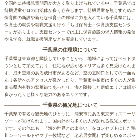
全国的に待機児童問題が大きく取り上げられている中、千葉県では
待機児童ゼロの自治体が多く存在します。待機児童を無くすために
保育園の新設や新たな保育士の確保に力を入れている千葉県には、
保育士の就労や就職支援を行う「ちば保育士・保育所支援センタ
ー」があります。支援センターでは主に保育施設の求人情報の発信
や見学会、就職支援講座などを実施しています。
千葉県の住環境について
千葉県は東京都と隣接していることから、地域によってはベッドタ
ウンとして栄えており、住宅地が広がるエリアも多く見受けられま
す。成田空港のある成田市があるなど、空の玄関口としての一面も
あり各所へのアクセスが良かったり、千葉市や柏市は多くの人が集
まる県内有数の繁華街であったり、海と隣接した房総エリアは緑が
多かったりと様々な魅力のあるエリアです。
千葉県の観光地について
千葉県で有名な観光地のひとつに、浦安市にある東京ディズニーリ
ゾートが挙げられます。国内外から多くの人が訪れる観光スポット
です。その他にも、「海の世界との出会い」をコンセプトにした鴨
川シ―ワールドやマザー牧場など、老若男女問わず楽しめるスポッ