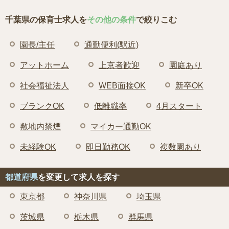
千葉県の保育士求人を
その他の条件
で絞りこむ
園長/主任
通勤便利(駅近)
アットホーム
上京者歓迎
園庭あり
社会福祉法人
WEB面接OK
新卒OK
ブランクOK
低離職率
4月スタート
敷地内禁煙
マイカー通勤OK
未経験OK
即日勤務OK
複数園あり
都道府県
を変更して求人を探す
東京都
神奈川県
埼玉県
茨城県
栃木県
群馬県