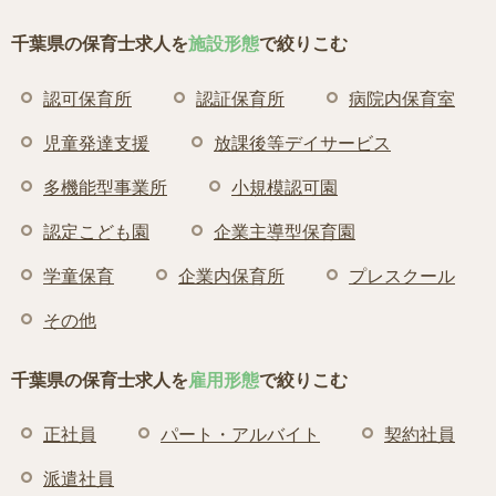
千葉県の保育士求人を
施設形態
で絞りこむ
認可保育所
認証保育所
病院内保育室
児童発達支援
放課後等デイサービス
多機能型事業所
小規模認可園
認定こども園
企業主導型保育園
学童保育
企業内保育所
プレスクール
その他
千葉県の保育士求人を
雇用形態
で絞りこむ
正社員
パート・アルバイト
契約社員
派遣社員