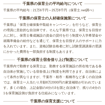
千葉県の保育士の平均給与について
千葉県の平均給与：21万6千円～25万8千円（保育士.net調べ）
千葉県の保育士の人材確保施策について
千葉県は「保育士確保集中取組キャンペーン」を行うなど、保育士
の増員に意欲的な自治体です。そんな千葉県では、保育士を目指す
人に対し、保育士養成施設の資金の貸付を行う制度や入学希望金や
就職準備金の給付などを通じて、保育士を目指す人のサポートに力
を入れています。また、資格試験合格者に対し試験受講講座の受講
にかかった費用を一部負担する制度もあります。
千葉県の保育士宿舎借り上げ制度について
千葉県内で勤務する保育士は、勤務する保育施設の所在地である各
自治体が実施している宿舎借上げ制度を利用できます。自治体によ
って条件が異なりますが、千葉市・柏市・船橋市など多くの自治体
では、保育士一人当たり月額8万2000円の家賃補助が行われていま
す。多くの場合、上記金額の4分の3を国と自治体で、残りの4分の
1を保育施設側が負担する仕組みになっています。
千葉県の保育支援について