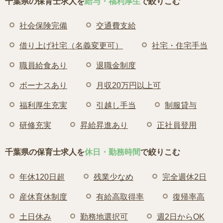
千葉県の保育士求人を
給与・福利厚生
で絞りこむ
社会保険完備
交通費支給
借り上げ社宅（名義変更可）
社宅・住宅手当
職員給食あり
退職金制度
ボーナスあり
月収20万円以上可
福利厚生充実
引越し手当
制服貸与
研修充実
昇給昇進あり
正社員登用
千葉県の保育士求人を
休日・勤務時間
で絞りこむ
年休120日超
残業少なめ
完全週休2日
産休育休制度
有給高取得率
復帰率高
土日休み
勤務地選択可
週2日からOK