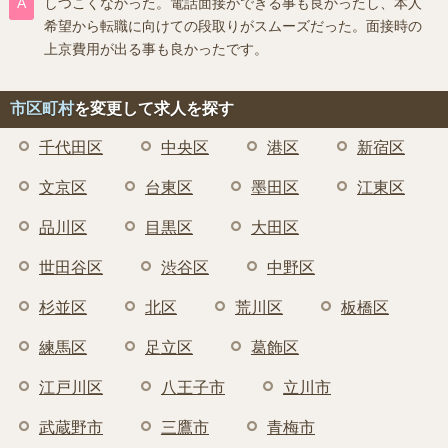
しつこくなかった。電話面接ができる事も良かったし、本人
希望から転職に向けての段取りがスムーズだった。面接時の
上京費用が出る事も良かったです。
市区町村
を変更して求人を探す
千代田区
中央区
港区
新宿区
文京区
台東区
墨田区
江東区
品川区
目黒区
大田区
世田谷区
渋谷区
中野区
杉並区
北区
荒川区
板橋区
練馬区
足立区
葛飾区
江戸川区
八王子市
立川市
武蔵野市
三鷹市
青梅市