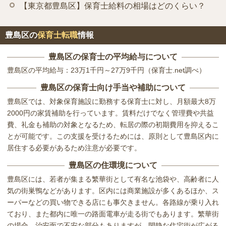
【東京都豊島区】保育士給料の相場はどのくらい？
豊島区の
保育士転職
情報
豊島区の保育士の平均給与について
豊島区の平均給与：23万1千円～27万9千円（保育士.net調べ）
豊島区の保育士向け手当や補助について
豊島区では、対象保育施設に勤務する保育士に対し、月額最大8万
2000円の家賃補助を行っています。賃料だけでなく管理費や共益
費、礼金も補助の対象となるため、転居の際の初期費用を抑えるこ
とが可能です。この支援を受けるためには、原則として豊島区内に
居住する必要があるため注意が必要です。
豊島区の住環境について
豊島区には、若者が集まる繁華街として有名な池袋や、高齢者に人
気の街巣鴨などがあります。区内には商業施設が多くあるほか、ス
ーパーなどの買い物できる店にも事欠きません。各路線が乗り入れ
ており、また都内に唯一の路面電車が走る街でもあります。繁華街
の場合、治安面で不安な部分もありますが、閑静な住宅街が広がる