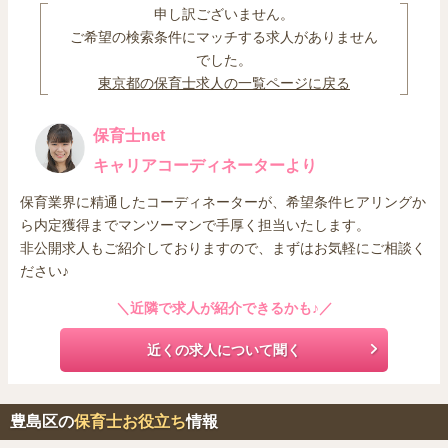
た、初期費用に掛かる礼金についても、区からの補助対象となりま
申し訳ございません。
す。区内のワンルームや１Kの平均家賃は約8万円なので、家賃補助
ご希望の検索条件にマッチする求人がありません
を使えば自己負担額が月額0円から2万円程度で済みます。
でした。
東京都の保育士求人の一覧ページに戻る
保育士net
キャリアコーディネーターより
保育業界に精通したコーディネーターが、希望条件ヒアリングか
ら内定獲得までマンツーマンで手厚く担当いたします。
非公開求人もご紹介しておりますので、まずはお気軽にご相談く
ださい♪
＼近隣で求人が紹介できるかも♪／
近くの求人について聞く
豊島区の
保育士お役立ち
情報