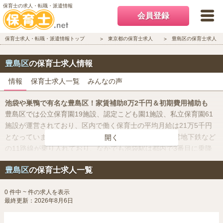
保育士の求人・転職・派遣情報
会員登録
保育士求人・転職・派遣情報トップ
東京都の保育士求人
豊島区の保育士求人
豊島区
の保育士求人情報
情報
保育士求人一覧
みんなの声
池袋や巣鴨で有名な豊島区！家賃補助8万2千円＆初期費用補助も
豊島区では公立保育園19施設、認定こども園1施設、私立保育園61
施設が運営されており、区内で働く保育士の平均月給は21万5千円
となっています。豊島区内にはJR線、東京メトロ、都営地下鉄など
開く
の11路線が乗り入れており、なかでも池袋駅は都内で3番目に乗降
客数の多い駅です。豊島区の人口は約29万人です。アニメの聖地と
豊島区
の保育士求人一覧
しても有名な池袋は豊島区内で人気の観光地でサンシャイン水族館
やプラネタリウム、数々のデパートやショッピングセンターなど、
0 件中 ~ 件の求人を表示
国内外から観光客が訪れています。「おばあちゃんの原宿」として
最終更新：2026年8月6日
有名な巣鴨に代表される、商店街が多いのも豊島区の特徴です。豊
島区では保育士に対して、月額上限8万2千円が補助されます。ま