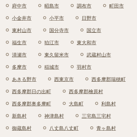
府中市
昭島市
調布市
町田市
小金井市
小平市
日野市
東村山市
国分寺市
国立市
福生市
狛江市
東大和市
清瀬市
東久留米市
武蔵村山市
多摩市
稲城市
羽村市
あきる野市
西東京市
西多摩郡瑞穂町
西多摩郡日の出町
西多摩郡檜原村
西多摩郡奥多摩町
大島町
利島村
新島村
神津島村
三宅島三宅村
御蔵島村
八丈島八丈町
青ヶ島村