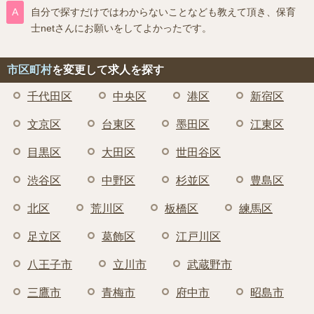
自分で探すだけではわからないことなども教えて頂き、保育
士netさんにお願いをしてよかったです。
市区町村
を変更して求人を探す
千代田区
中央区
港区
新宿区
文京区
台東区
墨田区
江東区
目黒区
大田区
世田谷区
渋谷区
中野区
杉並区
豊島区
北区
荒川区
板橋区
練馬区
足立区
葛飾区
江戸川区
八王子市
立川市
武蔵野市
三鷹市
青梅市
府中市
昭島市