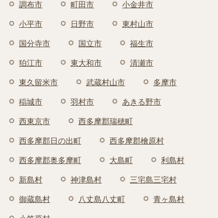
調布市
町田市
小金井市
小平市
日野市
東村山市
国分寺市
国立市
福生市
狛江市
東大和市
清瀬市
東久留米市
武蔵村山市
多摩市
稲城市
羽村市
あきる野市
西東京市
西多摩郡瑞穂町
西多摩郡日の出町
西多摩郡檜原村
西多摩郡奥多摩町
大島町
利島村
新島村
神津島村
三宅島三宅村
御蔵島村
八丈島八丈町
青ヶ島村