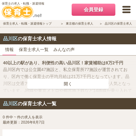
保育士の求人・転職・派遣情報
会員登録
保育士求人・転職・派遣情報トップ
東京都の保育士求人
品川区の保育士求人
品川区
の保育士求人情報
情報
保育士求人一覧
みんなの声
40以上の駅があり、利便性の高い品川区！家賃補助は8万2千円
品川区内では公立園47施設と、私立保育所77施設が運営されてお
り、区内で働く保育士の平均月給は21万7千円となっています。品
川区は交通アクセスと治安が良いために、住みやすさが人気となっ
開く
ています。JR線や東京メトロや都営地下鉄など14路線が乗り入れて
おり、区内にある駅は40を超えているので、都心はもちろん、神奈
品川区
の保育士求人一覧
川県内に行くにも利便性が高いエリアです。区内にある主要駅は大
崎駅、目黒駅、五反田駅、大井町駅などがあります。また、大企業
0 件中 ~ 件の求人を表示
の本社やオフィスが多く、100以上の商店街があることでも有名で
最終更新：2026年8月7日
す。品川区の１Kやワンルームの家賃相場は約9万2千円となってお
り、品川区借り上げ社宅制度では月額8万2千円を上限額として家賃