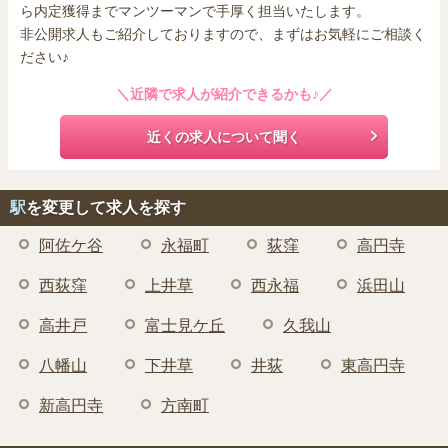
ら内定獲得までマンツーマンで手厚く担当いたします。
非公開求人もご紹介しておりますので、まずはお気軽にご相談く
ださい♪
＼近隣で求人が紹介できるかも♪／
近くの求人について聞く
駅
を変更して求人を探す
阿佐ケ谷
永福町
荻窪
高円寺
西荻窪
上井草
西永福
浜田山
高井戸
富士見ケ丘
久我山
八幡山
下井草
井荻
東高円寺
新高円寺
方南町