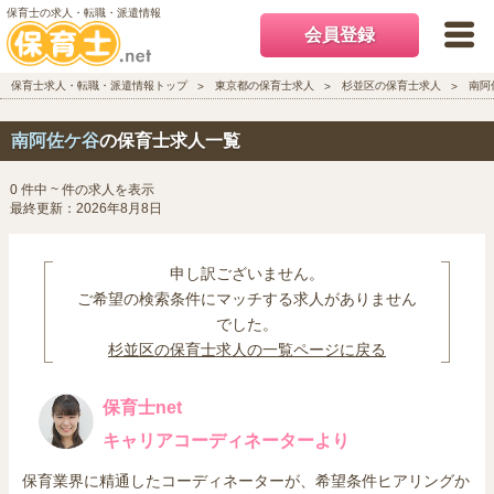
保育士の求人・転職・派遣情報
会員登録
保育士求人・転職・派遣情報トップ
東京都の保育士求人
杉並区の保育士求人
南阿
南阿佐ケ谷
の保育士求人一覧
0 件中 ~ 件の求人を表示
最終更新：2026年8月8日
申し訳ございません。
ご希望の検索条件にマッチする求人がありません
でした。
杉並区の保育士求人の一覧ページに戻る
保育士net
キャリアコーディネーターより
保育業界に精通したコーディネーターが、希望条件ヒアリングか