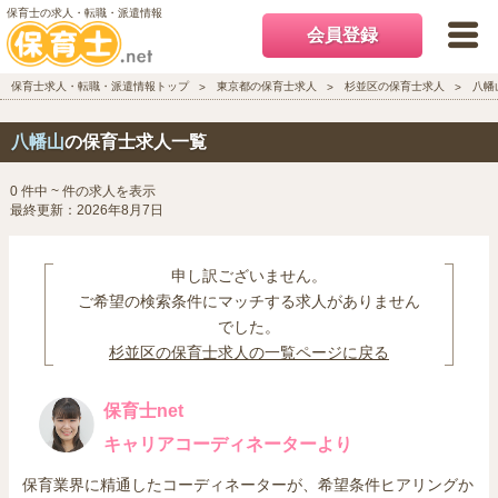
保育士の求人・転職・派遣情報
会員登録
保育士求人・転職・派遣情報トップ
東京都の保育士求人
杉並区の保育士求人
八幡
八幡山
の保育士求人一覧
0 件中 ~ 件の求人を表示
最終更新：2026年8月7日
申し訳ございません。
ご希望の検索条件にマッチする求人がありません
でした。
杉並区の保育士求人の一覧ページに戻る
保育士net
キャリアコーディネーターより
保育業界に精通したコーディネーターが、希望条件ヒアリングか