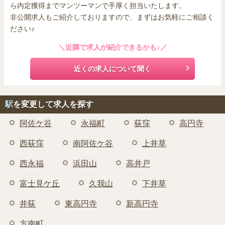
ら内定獲得までマンツーマンで手厚く担当いたします。
非公開求人もご紹介しておりますので、まずはお気軽にご相談く
ださい♪
＼近隣で求人が紹介できるかも♪／
近くの求人について聞く
駅
を変更して求人を探す
阿佐ケ谷
永福町
荻窪
高円寺
西荻窪
南阿佐ケ谷
上井草
西永福
浜田山
高井戸
富士見ケ丘
久我山
下井草
井荻
東高円寺
新高円寺
方南町