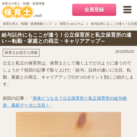
保育士の求人・転職・派遣情報
会員登録
保育士求人・転職・派遣情報トップ
保育士.netコラム
給与以外にもここが違う！公立保
給与以外にもここが違う！公立保育所と私立保育所の違
い～転勤・家庭との両立・キャリアアップ～
2015/05/20
保育士お役立ち情報
公立と私立の保育所は、保育士として働く上でどのように違うので
しょうか？前回の記事で取り上げた「給与」以外の違いに注目。転
勤、家庭との両立、キャリアアップの3つのポイント別にご紹介しま
す。
前回の記事：「
将来どうなる？公立保育所と私立保育所の給与格
差 最新データに注目！
」