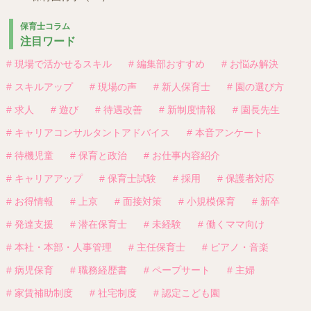
保育士コラム
注目ワード
# 現場で活かせるスキル
# 編集部おすすめ
# お悩み解決
# スキルアップ
# 現場の声
# 新人保育士
# 園の選び方
# 求人
# 遊び
# 待遇改善
# 新制度情報
# 園長先生
# キャリアコンサルタントアドバイス
# 本音アンケート
# 待機児童
# 保育と政治
# お仕事内容紹介
# キャリアアップ
# 保育士試験
# 採用
# 保護者対応
# お得情報
# 上京
# 面接対策
# 小規模保育
# 新卒
# 発達支援
# 潜在保育士
# 未経験
# 働くママ向け
# 本社・本部・人事管理
# 主任保育士
# ピアノ・音楽
# 病児保育
# 職務経歴書
# ペープサート
# 主婦
# 家賃補助制度
# 社宅制度
# 認定こども園