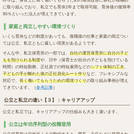
に取り組んでおり、私立でも育休2年まで取得可能、育休後の復帰率
90％といった法人が増えてきています。
家庭と両立しやすい環境づくり
いくら育休などの制度があっても、復職後の仕事と家庭の両立つい
ては公立、私立ともに厳しい現実があるようです。
そんな中、私立保育所の一部では、
自社の運営保育所に自分の子ど
もを預けられる制度
や、日中（保育士が自分の子どもを預けている
時間）の時短勤務、正社員での時短雇用などの
シフト体制の工夫
、
子どもの手が離れた後の正社員化ルート作り
など、フレキシブルな
対応で、
長く働いてもらうための環境づくり
の取り組み事例が増え
てきています。（
参考記事
）
公立と私立の違い【３】：キャリアアップ
公立と私立では、キャリアアップの仕組みも大きく違います。
公立は年功序列型の役職登用
公立保育所は定年近くまで勤続すると、園長、主任などに登用され