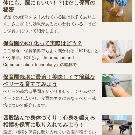
体にも、脳にもいい！？はだし保育の
秘密
裸足での保育を取り入れている園は数多くありま
す。さまざまな効果があるといわれている「はだ
し保育」について紹介します。
保育園のICT化って実際はどう？
ここ最近、保育業界でもよく聞かれる「ICT化」と
いう単語。ICTとは「Information and
Communication Technology」の略称で、...
保育園栽培に最適！美味しくて簡単な
ベリーを育ててみよう
ベリーの栽培は手間がかかりません。ジャムやス
イーツにも広がり、食育のネタにもなるベリー栽
培について紹介します。
四股踏んで身体づくり！心身を鍛える
相撲を保育に取り入れてみよう！
最近、相撲を保育に取り入れている園が増えてい