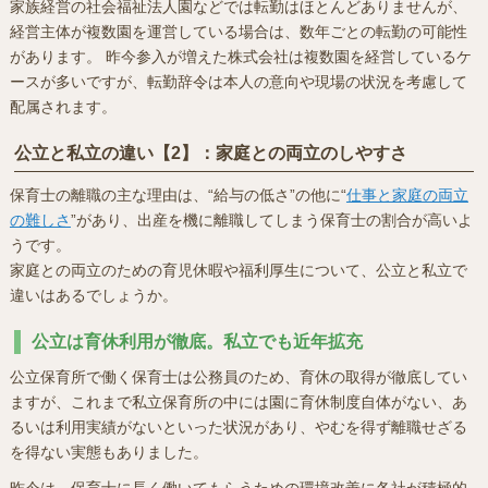
家族経営の社会福祉法人園などでは転勤はほとんどありませんが、
経営主体が複数園を運営している場合は、数年ごとの転勤の可能性
があります。 昨今参入が増えた株式会社は複数園を経営しているケ
ースが多いですが、転勤辞令は本人の意向や現場の状況を考慮して
配属されます。
公立と私立の違い【2】：家庭との両立のしやすさ
保育士の離職の主な理由は、“給与の低さ”の他に“
仕事と家庭の両立
の難しさ
”があり、出産を機に離職してしまう保育士の割合が高いよ
うです。
家庭との両立のための育児休暇や福利厚生について、公立と私立で
違いはあるでしょうか。
公立は育休利用が徹底。私立でも近年拡充
公立保育所で働く保育士は公務員のため、育休の取得が徹底してい
ますが、これまで私立保育所の中には園に育休制度自体がない、あ
るいは利用実績がないといった状況があり、やむを得ず離職せざる
を得ない実態もありました。
昨今は、保育士に長く働いてもらうための環境改善に各社が積極的