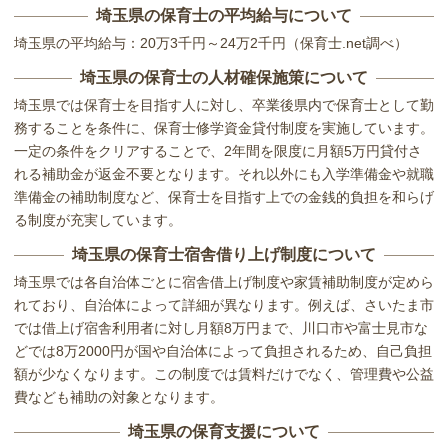
埼玉県の保育士の平均給与について
埼玉県の平均給与：20万3千円～24万2千円（保育士.net調べ）
埼玉県の保育士の人材確保施策について
埼玉県では保育士を目指す人に対し、卒業後県内で保育士として勤
務することを条件に、保育士修学資金貸付制度を実施しています。
一定の条件をクリアすることで、2年間を限度に月額5万円貸付さ
れる補助金が返金不要となります。それ以外にも入学準備金や就職
準備金の補助制度など、保育士を目指す上での金銭的負担を和らげ
る制度が充実しています。
埼玉県の保育士宿舎借り上げ制度について
埼玉県では各自治体ごとに宿舎借上げ制度や家賃補助制度が定めら
れており、自治体によって詳細が異なります。例えば、さいたま市
では借上げ宿舎利用者に対し月額8万円まで、川口市や富士見市な
どでは8万2000円が国や自治体によって負担されるため、自己負担
額が少なくなります。この制度では賃料だけでなく、管理費や公益
費なども補助の対象となります。
埼玉県の保育支援について