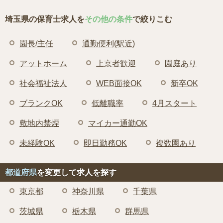
埼玉県の保育士求人を
その他の条件
で絞りこむ
園長/主任
通勤便利(駅近)
アットホーム
上京者歓迎
園庭あり
社会福祉法人
WEB面接OK
新卒OK
ブランクOK
低離職率
4月スタート
敷地内禁煙
マイカー通勤OK
未経験OK
即日勤務OK
複数園あり
都道府県
を変更して求人を探す
東京都
神奈川県
千葉県
茨城県
栃木県
群馬県