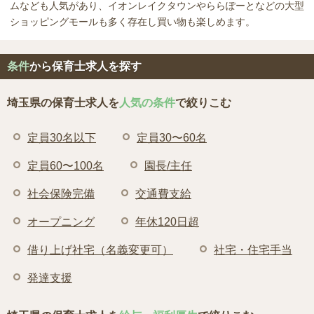
ムなども人気があり、イオンレイクタウンやららぽーとなどの大型
ショッピングモールも多く存在し買い物も楽しめます。
条件
から保育士求人を探す
埼玉県の保育士求人を
人気の条件
で絞りこむ
定員30名以下
定員30〜60名
定員60〜100名
園長/主任
社会保険完備
交通費支給
オープニング
年休120日超
借り上げ社宅（名義変更可）
社宅・住宅手当
発達支援