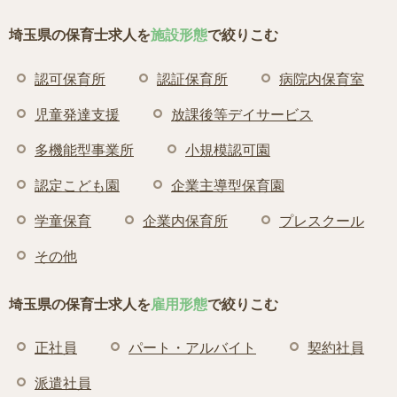
埼玉県の保育士求人を
施設形態
で絞りこむ
認可保育所
認証保育所
病院内保育室
児童発達支援
放課後等デイサービス
多機能型事業所
小規模認可園
認定こども園
企業主導型保育園
学童保育
企業内保育所
プレスクール
その他
埼玉県の保育士求人を
雇用形態
で絞りこむ
正社員
パート・アルバイト
契約社員
派遣社員