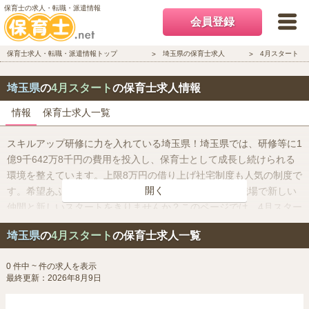
保育士の求人・転職・派遣情報
会員登録
保育士求人・転職・派遣情報トップ
埼玉県の保育士求人
4月スタート
埼玉県
の
4月スタート
の保育士求人情報
情報
保育士求人一覧
スキルアップ研修に力を入れている埼玉県！埼玉県では、研修等に1
億9千642万8千円の費用を投入し、保育士として成長し続けられる
環境を整えています。上限8万円の借り上げ社宅制度も人気の制度で
開く
す。希望あふれる「新年度」のタイミングで、新しい職場で新しい
仲間と新しいスタートをきりませんか？このページでは、4月スター
トの求人を集めました。
埼玉県
の
4月スタート
の保育士求人一覧
0 件中 ~ 件の求人を表示
最終更新：2026年8月9日