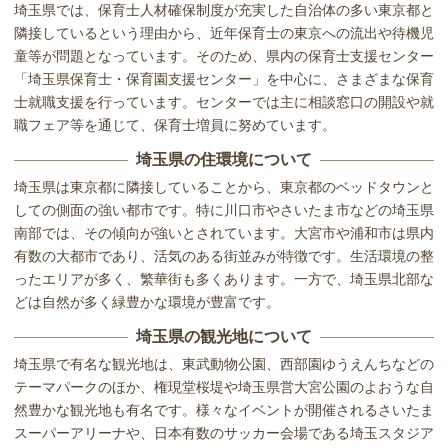
埼玉県では、保育士人材確保制度が充実した自治体の多い東京都と
隣接しているという理由から、近年保育士の東京への流出や待機児
童等が問題となっています。そのため、県内の保育士支援センター
「埼玉県保育士・保育園支援センター」を中心に、さまざまな保育
士就職支援を行っています。センターでは主に相談窓口の開設や就
職フェア等を通じて、保育士増員に努めています。
埼玉県の住環境について
埼玉県は東京都に隣接していることから、東京都のベッドタウンと
しての側面の強い都市です。特に川口市やさいたま市などの埼玉県
南部では、その傾向が強いとされています。大宮市や浦和市は県内
有数の大都市であり、活気のある街並みが特徴です。生活環境の整
ったエリアが多く、繁華街も多くあります。一方で、埼玉県北部な
どは自然が多く緑豊かな環境が豊富です。
埼玉県の観光地について
埼玉県で有名な観光地は、東武動物公園、西部園ゆうえんちなどの
テーマパークのほか、権現堂桜堤や埼玉県営大宮公園のよおうな自
然豊かな観光地も有名です。様々なイベントが開催されるさいたま
スーパーアリーナや、日本有数のサッカー会場である埼玉スタジア