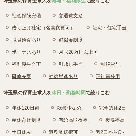
埼玉県の保育士求人を
給与・福利厚生
で絞りこむ
社会保険完備
交通費支給
借り上げ社宅（名義変更可）
社宅・住宅手当
職員給食あり
退職金制度
ボーナスあり
月収20万円以上可
福利厚生充実
引越し手当
制服貸与
研修充実
昇給昇進あり
正社員登用
埼玉県の保育士求人を
休日・勤務時間
で絞りこむ
年休120日超
残業少なめ
完全週休2日
産休育休制度
有給高取得率
復帰率高
土日休み
勤務地選択可
週2日からOK