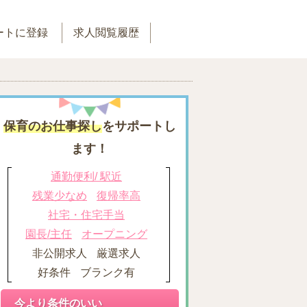
ートに登録
求人閲覧履歴
保育のお仕事探し
をサポートし
ます！
通勤便利/ 駅近
残業少なめ
復帰率高
社宅・住宅手当
園長/主任
オープニング
非公開求人
厳選求人
好条件
ブランク有
今より条件のいい