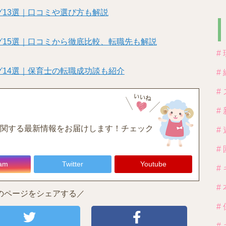
13選｜口コミや選び方も解説
15選｜口コミから徹底比較、転職先も解説
#
14選｜保育士の転職成功談も紹介
#
#
#
関する最新情報をお届けします！チェック
#
#
ram
Twitter
Youtube
#
#
のページをシェアする／
#
#