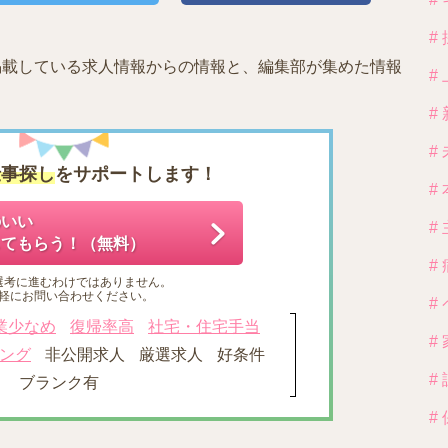
#
tに掲載している求人情報からの情報と、編集部が集めた情報
#
#
#
仕事探し
をサポートします！
#
のいい
#
してもらう！（無料）
#
選考に進むわけではありません。
軽にお問い合わせください。
#
業少なめ
復帰率高
社宅・住宅手当
#
ング
非公開求人
厳選求人
好条件
#
ブランク有
#