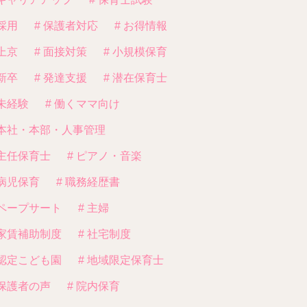
 採用
# 保護者対応
# お得情報
 上京
# 面接対策
# 小規模保育
 新卒
# 発達支援
# 潜在保育士
 未経験
# 働くママ向け
 本社・本部・人事管理
 主任保育士
# ピアノ・音楽
 病児保育
# 職務経歴書
 ペープサート
# 主婦
 家賃補助制度
# 社宅制度
 認定こども園
# 地域限定保育士
 保護者の声
# 院内保育