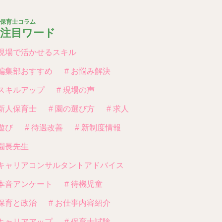
保育士コラム
注目ワード
 現場で活かせるスキル
 編集部おすすめ
# お悩み解決
 スキルアップ
# 現場の声
 新人保育士
# 園の選び方
# 求人
 遊び
# 待遇改善
# 新制度情報
 園長先生
 キャリアコンサルタントアドバイス
 本音アンケート
# 待機児童
 保育と政治
# お仕事内容紹介
 キャリアアップ
# 保育士試験