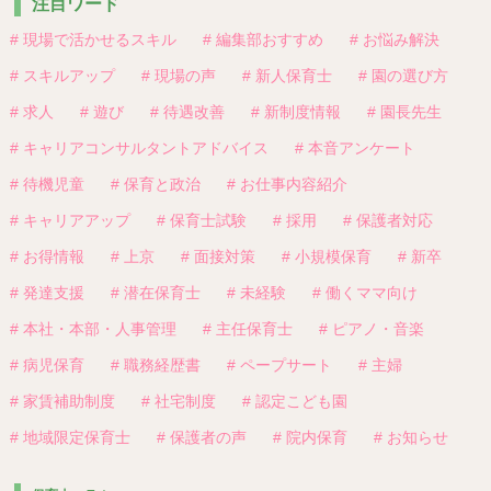
注目ワード
# 現場で活かせるスキル
# 編集部おすすめ
# お悩み解決
# スキルアップ
# 現場の声
# 新人保育士
# 園の選び方
# 求人
# 遊び
# 待遇改善
# 新制度情報
# 園長先生
# キャリアコンサルタントアドバイス
# 本音アンケート
# 待機児童
# 保育と政治
# お仕事内容紹介
# キャリアアップ
# 保育士試験
# 採用
# 保護者対応
# お得情報
# 上京
# 面接対策
# 小規模保育
# 新卒
# 発達支援
# 潜在保育士
# 未経験
# 働くママ向け
# 本社・本部・人事管理
# 主任保育士
# ピアノ・音楽
# 病児保育
# 職務経歴書
# ペープサート
# 主婦
# 家賃補助制度
# 社宅制度
# 認定こども園
# 地域限定保育士
# 保護者の声
# 院内保育
# お知らせ