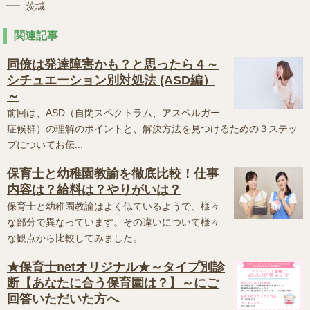
茨城
関連記事
同僚は発達障害かも？と思ったら４～
シチュエーション別対処法 (ASD編）
～
前回は、ASD（自閉スペクトラム、アスペルガー
症候群）の理解のポイントと、解決方法を見つけるための３ステッ
プについてお伝...
保育士と幼稚園教諭を徹底比較！仕事
内容は？給料は？やりがいは？
保育士と幼稚園教諭はよく似ているようで、様々
な部分で異なっています。その違いについて様々
な観点から比較してみました。
★保育士netオリジナル★～タイプ別診
断【あなたに合う保育園は？】～にご
回答いただいた方へ