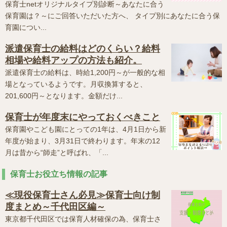
保育士netオリジナルタイプ別診断～あなたに合う
保育園は？～にご回答いただいた方へ、 タイプ別にあなたに合う保
育園につい...
派遣保育士の給料はどのくらい？給料
相場や給料アップの方法も紹介。
派遣保育士の給料は、時給1,200円～が一般的な相
場となっているようです。月収換算すると、
201,600円～となります。金額だけ...
保育士が年度末にやっておくべきこと
保育園やこども園にとっての1年は、4月1日から新
年度が始まり、3月31日で終わります。年末の12
月は昔から“師走”と呼ばれ、「...
保育士お役立ち情報の記事
≪現役保育士さん必見≫保育士向け制
度まとめ～千代田区編～
東京都千代田区では保育人材確保の為、保育士さ