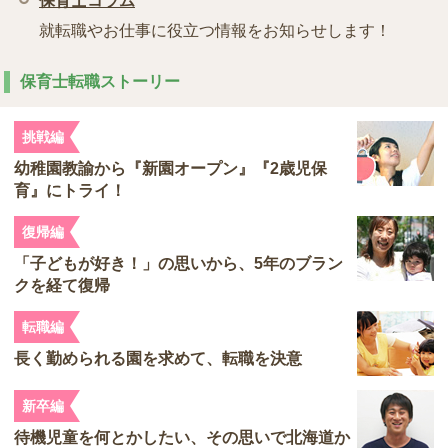
保育士コラム
就転職やお仕事に役立つ情報をお知らせします！
保育士転職ストーリー
挑戦編
幼稚園教諭から『新園オープン』『2歳児保
育』にトライ！
復帰編
「子どもが好き！」の思いから、5年のブラン
クを経て復帰
転職編
長く勤められる園を求めて、転職を決意
新卒編
待機児童を何とかしたい、その思いで北海道か