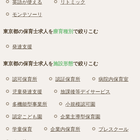
英語が使える
リトミック
モンテソーリ
東京都の保育士求人を
療育種別
で絞りこむ
発達支援
東京都の保育士求人を
施設形態
で絞りこむ
認可保育所
認証保育所
病院内保育室
児童発達支援
放課後等デイサービス
多機能型事業所
小規模認可園
認定こども園
企業主導型保育園
学童保育
企業内保育所
プレスクール