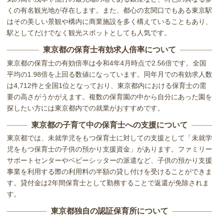
くの有名観光地が存在します。また、都心の玄関口でもある東京駅
はその美しい景観や構内に商業施設を多く構えていることもあり、
駅としてだけでなく観光スポットとしても人気です。
東京都の保育士有効求人倍率について
東京都の保育士の有効倍率は令和4年4月時点で2.56倍です。全国
平均の1.98倍を上回る数値になっています。同年月での有効求人数
は4,712件と全国1位となっており、東京都内における保育士の需
要の高さがうかがえます。複数の保育園の中から自分にあった園を
探したい方には東京都内での就業がおすすめです。
東京都の子育て中の保育士への支援について
東京都では、未就学児をもつ保育士に対しての支援として「未就学
児をもつ保育士の子供の預かり支援資金」があります。ファミリー
サポートセンターやベビーシッターの派遣など、子供の預かり支援
事業を利用する際の利用料の半額の貸し付けを受けることができま
す。貸付金は2年間保育士として勤務することで返還が免除されま
す。
東京都独自の認証保育所について