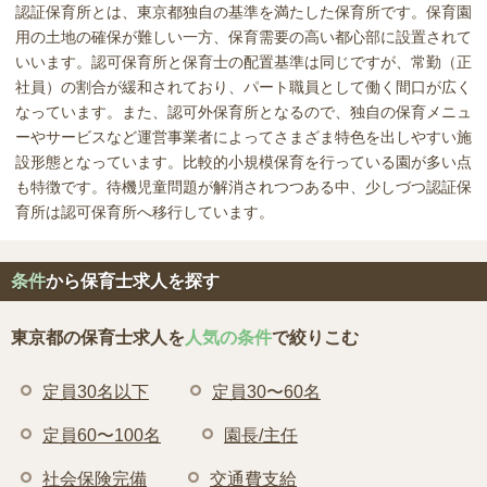
認証保育所とは、東京都独自の基準を満たした保育所です。保育園
用の土地の確保が難しい一方、保育需要の高い都心部に設置されて
いいます。認可保育所と保育士の配置基準は同じですが、常勤（正
社員）の割合が緩和されており、パート職員として働く間口が広く
なっています。また、認可外保育所となるので、独自の保育メニュ
ーやサービスなど運営事業者によってさまざま特色を出しやすい施
設形態となっています。比較的小規模保育を行っている園が多い点
も特徴です。待機児童問題が解消されつつある中、少しづつ認証保
育所は認可保育所へ移行しています。
条件
から保育士求人を探す
東京都の保育士求人を
人気の条件
で絞りこむ
定員30名以下
定員30〜60名
定員60〜100名
園長/主任
社会保険完備
交通費支給