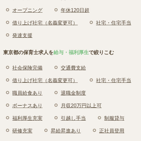
オープニング
年休120日超
借り上げ社宅（名義変更可）
社宅・住宅手当
発達支援
東京都の保育士求人を
給与・福利厚生
で絞りこむ
社会保険完備
交通費支給
借り上げ社宅（名義変更可）
社宅・住宅手当
職員給食あり
退職金制度
ボーナスあり
月収20万円以上可
福利厚生充実
引越し手当
制服貸与
研修充実
昇給昇進あり
正社員登用