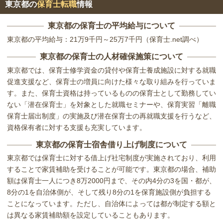
東京都の
保育士転職
情報
東京都の保育士の平均給与について
東京都の平均給与：21万9千円～25万7千円（保育士.net調べ）
東京都の保育士の人材確保施策について
東京都では、保育士修学資金の貸付や保育士養成施設に対する就職
促進支援など、保育士の増員に向けた様々な取り組みを行っていま
す。また、保育士資格は持っているものの保育士として勤務してい
ない「潜在保育士」を対象とした就職セミナーや、保育実習「離職
保育士届出制度」の実施及び潜在保育士の再就職支援を行うなど、
資格保有者に対する支援も充実しています。
東京都の保育士宿舎借り上げ制度について
東京都では保育士に対する借上げ社宅制度が実施されており、利用
することで家賃補助を受けることが可能です。東京都の場合、補助
額は保育士一人につき8万2000円まで、その内4分の3を国・都が、
8分の1を自治体側が、そして残り8分の1を保育施設側が負担する
ことになっています。ただし、自治体によっては都が制定する額と
は異なる家賃補助額を設定していることもあります。