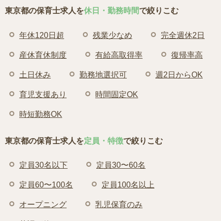
東京都の保育士求人を
休日・勤務時間
で絞りこむ
年休120日超
残業少なめ
完全週休2日
産休育休制度
有給高取得率
復帰率高
土日休み
勤務地選択可
週2日からOK
育児支援あり
時間固定OK
時短勤務OK
東京都の保育士求人を
定員・特徴
で絞りこむ
定員30名以下
定員30〜60名
定員60〜100名
定員100名以上
オープニング
乳児保育のみ