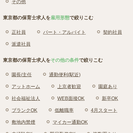
その他
東京都の保育士求人を
雇用形態
で絞りこむ
正社員
パート・アルバイト
契約社員
派遣社員
東京都の保育士求人を
その他の条件
で絞りこむ
園長/主任
通勤便利(駅近)
アットホーム
上京者歓迎
園庭あり
社会福祉法人
WEB面接OK
新卒OK
ブランクOK
低離職率
4月スタート
敷地内禁煙
マイカー通勤OK