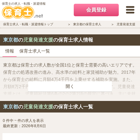
保育士の求人・転職・派遣情報
会員登録
保育士求人・転職・派遣情報トップ
東京都の保育士求人
児童発達支援
東京都
の
児童発達支援
の保育士求人情報
情報
保育士求人一覧
東京都は保育士の求人数が全国1位と保育士需要の高いエリアです。
保育士の処遇改善の進み、高水準の給料と家賃補助が魅力。2017年
から保育士の給料に月額4万4千円を上乗せする補助を実施。また、
開く
月額8万2千円を上限に家賃補助を受けることもできます。児童発達
支援とは、児童福祉法第6条の2の2第2項の規定に基づき、主に未就
学児の障害のある子どもに対して、日常生活での基本的な動作を指
東京都
の
児童発達支援
の保育士求人一覧
導したり、知識技能を与えたり、集団生活に適応する訓練を行うな
どの便宜を、児童発達センターなどで提供するものです。児童発達
0 件中 ~ 件の求人を表示
支援は、大きく「発達支援（狭義）」「家族支援」「地域支援」に
最終更新：2026年8月6日
分かれ、ニーズに応じてこれらを総合的に提供します。発達支援
は、子どもを中心にさまざまな関係者・関係機関が関わって行われ