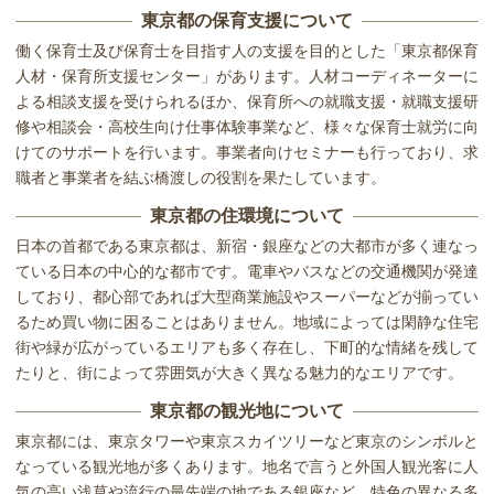
東京都の保育支援について
働く保育士及び保育士を目指す人の支援を目的とした「東京都保育
人材・保育所支援センター」があります。人材コーディネーターに
よる相談支援を受けられるほか、保育所への就職支援・就職支援研
修や相談会・高校生向け仕事体験事業など、様々な保育士就労に向
けてのサポートを行います。事業者向けセミナーも行っており、求
職者と事業者を結ぶ橋渡しの役割を果たしています。
東京都の住環境について
日本の首都である東京都は、新宿・銀座などの大都市が多く連なっ
ている日本の中心的な都市です。電車やバスなどの交通機関が発達
しており、都心部であれば大型商業施設やスーパーなどが揃ってい
るため買い物に困ることはありません。地域によっては閑静な住宅
街や緑が広がっているエリアも多く存在し、下町的な情緒を残して
たりと、街によって雰囲気が大きく異なる魅力的なエリアです。
東京都の観光地について
東京都には、東京タワーや東京スカイツリーなど東京のシンボルと
なっている観光地が多くあります。地名で言うと外国人観光客に人
気の高い浅草や流行の最先端の地である銀座など、特色の異なる多