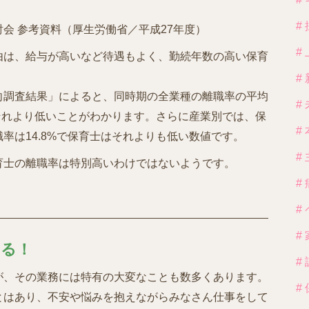
#
会 参考資料（厚生労働省／平成27年度）
#
由は、給与が高いなど待遇もよく、勤続年数の高い保育
#
向調査結果」によると、同時期の全業種の離職率の平均
#
はそれより低いことがわかります。さらに産業別では、保
#
率は14.8%で保育士はそれよりも低い数値です。
#
育士の離職率は特別高いわけではないようです。
#
#
#
ある！
#
が、その業務には特有の大変なことも数多くあります。
#
とはあり、不安や悩みを抱えながらみなさん仕事をして