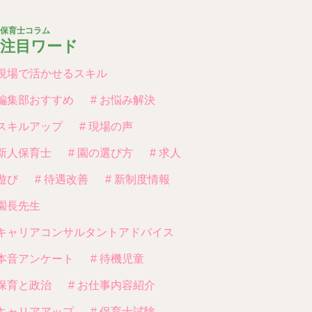
保育士コラム
注目ワード
 現場で活かせるスキル
 編集部おすすめ
# お悩み解決
 スキルアップ
# 現場の声
 新人保育士
# 園の選び方
# 求人
 遊び
# 待遇改善
# 新制度情報
 園長先生
 キャリアコンサルタントアドバイス
 本音アンケート
# 待機児童
 保育と政治
# お仕事内容紹介
 キャリアアップ
# 保育士試験