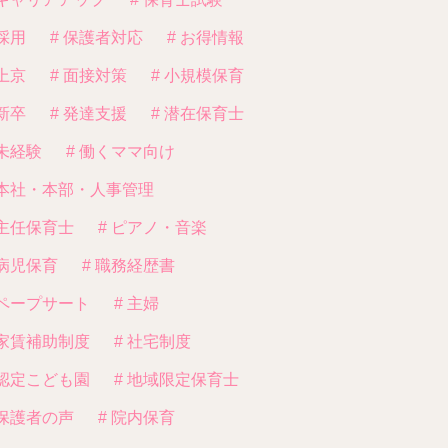
 採用
# 保護者対応
# お得情報
 上京
# 面接対策
# 小規模保育
 新卒
# 発達支援
# 潜在保育士
 未経験
# 働くママ向け
 本社・本部・人事管理
 主任保育士
# ピアノ・音楽
 病児保育
# 職務経歴書
 ペープサート
# 主婦
 家賃補助制度
# 社宅制度
 認定こども園
# 地域限定保育士
 保護者の声
# 院内保育