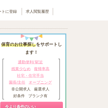
ートに登録
求人閲覧履歴
保育のお仕事探し
をサポートし
ます！
通勤便利/ 駅近
残業少なめ
復帰率高
社宅・住宅手当
園長/主任
オープニング
非公開求人
厳選求人
好条件
ブランク有
今より条件のいい