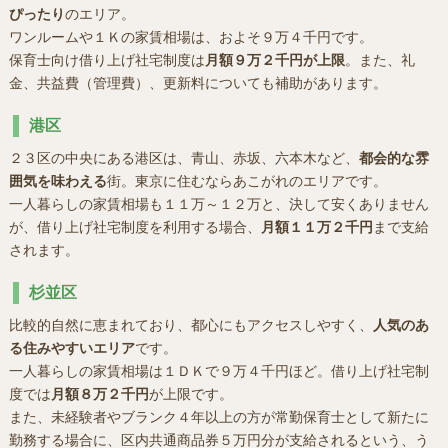
ぴったり
のエリア。
ワンルームや１Ｋの家賃相場は、およそ９万４千円です。
保育士向け借り上げ社宅制度は
月額９万２千円が上限
。また、礼
金、共益費（管理費）、更新料についても補助があります。
港区
２３区の中央にある港区は、青山、赤坂、六本木など、
都会的な雰
囲気を味わえる
街。東京に住むならあこがれのエリアです。
一人暮らしの家賃相場も１１万～１２万と、決して安くありません
が、借り上げ社宅制度を利用する場合、
月額１１万２千円
まで支給
されます。
杉並区
比較的自然に恵まれており、都心にもアクセスしやすく、
人気のあ
る住みやすいエリア
です。
一人暮らしの家賃相場は１ＤＫで９万４千円ほど。借り上げ社宅制
度では
月額８万２千円
が上限です。
また、未経験者やブランク４年以上の方が常勤保育士として新たに
勤務する場合に、区内共通商品券５万円分が支給されるという、う