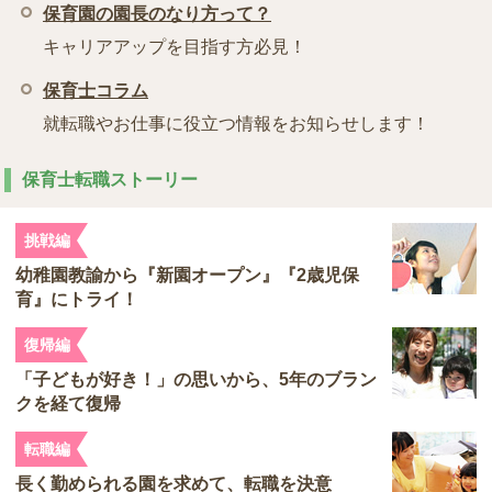
保育園の園長のなり方って？
キャリアアップを目指す方必見！
保育士コラム
就転職やお仕事に役立つ情報をお知らせします！
保育士転職ストーリー
挑戦編
幼稚園教諭から『新園オープン』『2歳児保
育』にトライ！
復帰編
「子どもが好き！」の思いから、5年のブラン
クを経て復帰
転職編
長く勤められる園を求めて、転職を決意