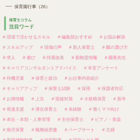
保育園行事（26）
保育士コラム
注目ワード
# 現場で活かせるスキル
# 編集部おすすめ
# お悩み解決
# スキルアップ
# 現場の声
# 新人保育士
# 園の選び方
# 求人
# 遊び
# 待遇改善
# 新制度情報
# 園長先生
# キャリアコンサルタントアドバイス
# 本音アンケート
# 待機児童
# 保育と政治
# お仕事内容紹介
# キャリアアップ
# 保育士試験
# 採用
# 保護者対応
# お得情報
# 上京
# 面接対策
# 小規模保育
# 新卒
# 発達支援
# 潜在保育士
# 未経験
# 働くママ向け
# 本社・本部・人事管理
# 主任保育士
# ピアノ・音楽
# 病児保育
# 職務経歴書
# ペープサート
# 主婦