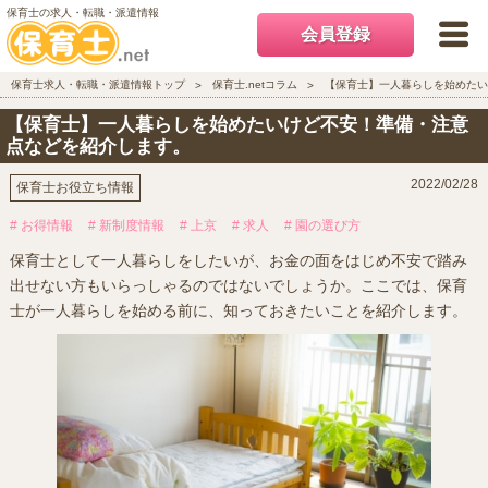
保育士の求人・転職・派遣情報
会員登録
保育士求人・転職・派遣情報トップ
保育士.netコラム
【保育士】一人暮らしを始めたい
【保育士】一人暮らしを始めたいけど不安！準備・注意
点などを紹介します。
2022/02/28
保育士お役立ち情報
# お得情報
# 新制度情報
# 上京
# 求人
# 園の選び方
保育士として一人暮らしをしたいが、お金の面をはじめ不安で踏み
出せない方もいらっしゃるのではないでしょうか。ここでは、保育
士が一人暮らしを始める前に、知っておきたいことを紹介します。