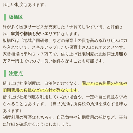
れしい制度もあります。
板橋区
緑が多く医療サービスが充実した「子育てしやすい街」と評価さ
れ、
家賃や物価も安いエリア
になります。
板橋区は「地域合同研修」などの保育士の質を高める取り組みに力
を入れていて、スキルアップしたい保育士さんにもオススメです。
家賃相場は平均６～７万円で、借り上げ社宅制度の支給額は
月額８
万２千円
までなので、良い物件を探すことも可能です。
注意点
借り上げ社宅制度は、自治体だけでなく、
園ごとにも利用の有無や
初期費用の負担などの方針が異なります
。
借り上げ社宅制度を利用していない場合や、一定の自己負担を求め
られることもあります。（自己負担は所得税の負担を減らす意味も
あります）
制度利用の可否はもちろん、自己負担や初期費用の補助など、事前
に詳細を確認するようにしましょう。