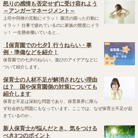
怒りの感情も否定せずに受け容れよう
～アンガーマネージメント～
上司や同僚の言動にイラッ！ 園児の困った行動に
イラッ！ 仕事で疲れているのに家族の態度にイラ
ッ！ 一生懸命働いていると...
【保育園での七夕】行うねらい・事
例・準備などを紹介！
保育園での七夕のねらい、遊びのアイデアなどに
ついて紹介します。
保育士の人材不足が解消されない理由
は？ 国や保育園側の対策についても
紹介します
保育士不足は深刻な問題であり、保育業界に限ら
ず社会的な問題にもなっています。ここでは、なぜ保育士不足が起
きているのか...
新人保育士が悩んだとき、気をつける
べき3つのポイント