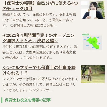
【保育士の転職】自己分析に使える4つ
のチェック項目
園選びにおいても、面接においても、保育士転職
では「自分を知っていること」が最初の一歩で
す。 なぜ保育士の転職に自己分析...
≪2021年4月開園予定！≫オープニン
グ園求人まとめ～渋谷区編～
渋谷区は東京23区の西南部に位置する区です。 渋
谷区といえば、大型商業施設が多くあり若者文化
の発信地としても知られる街で...
シングルマザーでも保育士の仕事を続
けられる！？
シングルマザーは現在120万人以上いるといわれて
いますが、その職業として、保育士は様々にメリ
ットがあります。シングルマザ...
保育士お役立ち情報の記事