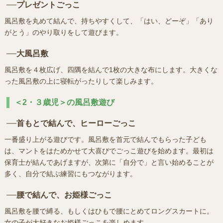
プレゼントごっこ
風呂敷を丸めて結んで、持ちやすくして、「はい、どーぞ」「あり
がとう」のやり取りをして遊びます。
大風呂敷
風呂敷を４枚広げ、四隅を結んで1枚の大きな布にします。大きくな
った風呂敷の上に寝転がったりして楽しみます。
＜2・３歳児＞の風呂敷遊び
首もとで結んで、ヒーローごっこ
一番盛り上がる遊びです。風呂敷を首元で結んでもらった子ども
は、マントをはためかせて大喜びでごっこ遊びを始めます。最初は
保育士が結んであげますが、次第に「自分で」と言い始めることが
多く、自分で結ぶ練習にもつながります。
腰で結んで、お姫様ごっこ
風呂敷を腰で縛る、もしくはひもで腰にとめてロングスカートに。
女の子が大好きなお姫様ごっこを楽しめます。