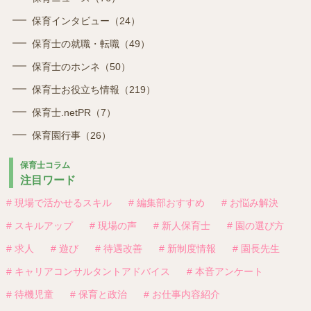
保育インタビュー（24）
保育士の就職・転職（49）
保育士のホンネ（50）
保育士お役立ち情報（219）
保育士.netPR（7）
保育園行事（26）
保育士コラム
注目ワード
# 現場で活かせるスキル
# 編集部おすすめ
# お悩み解決
# スキルアップ
# 現場の声
# 新人保育士
# 園の選び方
# 求人
# 遊び
# 待遇改善
# 新制度情報
# 園長先生
# キャリアコンサルタントアドバイス
# 本音アンケート
# 待機児童
# 保育と政治
# お仕事内容紹介