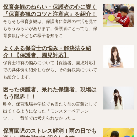
保育参観のねらい・保護者の心に響く
『保育参観のコツと注意点』を紹介！
そもそも保育参観は、保護者に普段の生活を見て
もらうねらいがあります。保護者にとっても、保
育参観は子どもの様子を知るこ...
よくある保育士の悩み・解決法を紹
介！【保護者、園児対応】
保育士特有の悩みについて【保護者、園児対応】
での具体例を紹介しながら、その解決策について
も紹介します。
困った保護者、呆れた保護者、現場は
もう限界！！
昨今、保育現場や学校でも当たり前の言葉として
出てくるようになった「モンスターペアレン
ツ」。一昔前では考えられなかった...
保育園児のストレス解消！雨の日でも