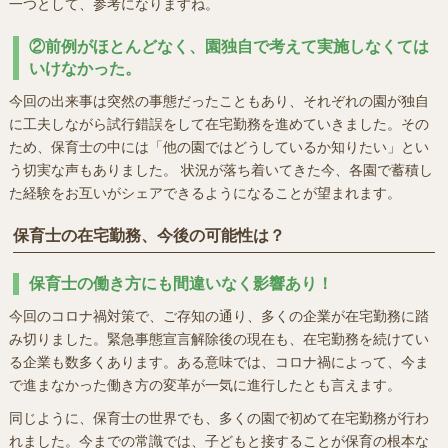
一つとして、参考になりますね。
②前例がほとんどなく、園独自で考えて実施しなくては
いけなかった。
今回の出来事は突然の事態だったこともあり、それぞれの園が独自
に工夫しながら試行錯誤をして在宅勤務を進めていきました。その
ため、保育士の中には「他の園ではどうしているか知りたい」とい
う切実な声もありました。 状況が落ち着いてきた今、各園で蓄積し
た経験をお互いがシェアできるようになることが望まれます。
保育士の在宅勤務、今後の可能性は？
保育士の働き方にも間違いなく影響あり！
今回のコロナ禍対策で、ご存知の通り、多くの企業が在宅勤務に踏
み切りました。緊急事態宣言解除後の現在も、在宅勤務を続けてい
る企業も数多くあります。ある意味では、コロナ禍によって、今ま
で進まなかった働き方の変革が一気に進行したとも言えます。
同じように、保育士の世界でも、多くの園で初めて在宅勤務が行わ
れました。今までの常識では、子どもと接することが保育の根本な