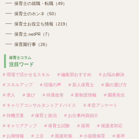
保育士の就職・転職（49）
保育士のホンネ（50）
保育士お役立ち情報（219）
保育士.netPR（7）
保育園行事（26）
保育士コラム
注目ワード
# 現場で活かせるスキル
# 編集部おすすめ
# お悩み解決
# スキルアップ
# 現場の声
# 新人保育士
# 園の選び方
# 求人
# 遊び
# 待遇改善
# 新制度情報
# 園長先生
# キャリアコンサルタントアドバイス
# 本音アンケート
# 待機児童
# 保育と政治
# お仕事内容紹介
# キャリアアップ
# 保育士試験
# 採用
# 保護者対応
# お得情報
# 上京
# 面接対策
# 小規模保育
# 新卒