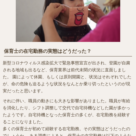
保育士の在宅勤務の実態はどうだった？
新型コロナウィルス感染拡大で緊急事態宣言が出され、登園が自粛
される地域も出るなど、保育業界は前代未聞の状況に直面しまし
た。 園によって休園、もしくは原則開園と、状況はそれぞれでした
が、命の危険も迫るような状況をなんとか乗り切ったというのが現
実だったと思います。
それに伴い、職員の動きにも大きな影響がありました。職員が有給
を消化したり、シフト調整して交代で自宅待機などした園が多かっ
たようです。自宅待機となった保育士の多くが、在宅勤務を経験す
ることになりました。
多くの保育士が初めて経験する在宅勤務。その実態はどうだったの
でしょうか。 ある調査によると、保育士の在宅勤務は以下のような