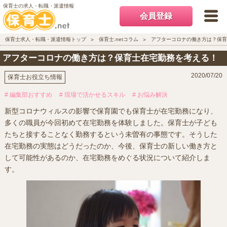
保育士の求人・転職・派遣情報
会員登録
保育士求人・転職・派遣情報トップ
保育士.netコラム
アフターコロナの働き方は？保育
アフターコロナの働き方は？保育士在宅勤務を考える！
2020/07/20
保育士お役立ち情報
# 編集部おすすめ
# 現場で活かせるスキル
# お悩み解決
新型コロナウィルスの影響で保育園でも保育士が在宅勤務になり、
多くの職員が今回初めて在宅勤務を体験しました。保育士が子ども
たちと接することなく勤務するという未曽有の事態です。そうした
在宅勤務の実態はどうだったのか、今後、保育士の新しい働き方と
して可能性があるのか、在宅勤務をめぐる状況について紹介しま
す。