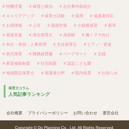
# 待機児童
# 保育と政治
# お仕事内容紹介
# キャリアアップ
# 保育士試験
# 採用
# 保護者対応
# お得情報
# 上京
# 面接対策
# 小規模保育
# 新卒
# 発達支援
# 潜在保育士
# 未経験
# 働くママ向け
# 本社・本部・人事管理
# 主任保育士
# ピアノ・音楽
# 病児保育
# 職務経歴書
# ペープサート
# 主婦
# 家賃補助制度
# 社宅制度
# 認定こども園
# 地域限定保育士
# 保護者の声
# 院内保育
# お知らせ
保育士コラム
人気記事ランキング
会社概要
プライバシーポリシー
お問い合わせ
運営会社
Copyright © Do Planning Co., Ltd. All Rights Reserved.