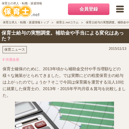
保育士の求人・転職・派遣情報
会員登録
保育士求人・転職・派遣情報トップ
保育士.netコラム
保育士給与の実態調査。補助金や
保育士給与の実態調査。補助金や手当による変化はあっ
た？
2015/11/13
保育ニュース
# 待遇改善
保育士確保のために、2013年頃から補助金交付や手当増額などの
様々な施策がとられてきました。では実際にどの程度保育士の給与
は上がったのでしょうか？そこで今回は保育園を運営する法人10社
に就業した保育士の、2013年・2015年平均月収＆賞与を比較しまし
た。