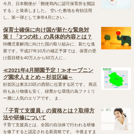
今月、日本郵便が「郵便局内に認可保育所を開設
する」と発表しました。 空いた敷地を有効活用
し、第一弾として来年4月にさい...
保育士確保に向け国が新たな緊急対
策！「3つの柱」の具体的内容とは？
待機児童解消に向けた国の取り組みに、新たな進
展です。平成27年10月の補正予算では、保育の受
け皿目標を40万人から50万人に...
≪2021年4月開園予定！≫オープニン
グ園求人まとめ～杉並区編～
杉並区は東京23区の西部に位置する区です。 商店
街もあり物価も安く、緑豊かな環境の為ファミリ
ー層に人気のエリアです。 ま...
「子育て支援員」の資格とは？取得方
法や研修について
子育て支援員とは、全国の自治体で行われる研修
を修了すると認定される新資格です。 今後ますま