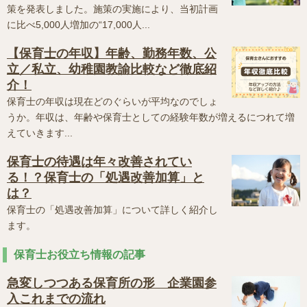
策を発表しました。施策の実施により、当初計画
に比べ5,000人増加の“17,000人...
【保育士の年収】年齢、勤務年数、公
立／私立、幼稚園教諭比較など徹底紹
介！
保育士の年収は現在どのぐらいが平均なのでしょ
うか。年収は、年齢や保育士としての経験年数が増えるにつれて増
えていきます...
保育士の待遇は年々改善されてい
る！？保育士の「処遇改善加算」と
は？
保育士の「処遇改善加算」について詳しく紹介し
ます。
保育士お役立ち情報の記事
急変しつつある保育所の形 企業園参
入これまでの流れ