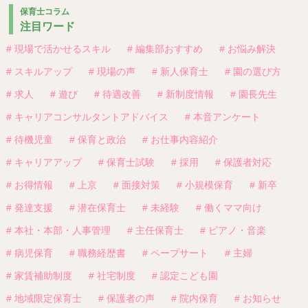
保育士コラム
注目ワード
# 現場で活かせるスキル
# 編集部おすすめ
# お悩み解決
# スキルアップ
# 現場の声
# 新人保育士
# 園の選び方
# 求人
# 遊び
# 待遇改善
# 新制度情報
# 園長先生
# キャリアコンサルタントアドバイス
# 本音アンケート
# 待機児童
# 保育と政治
# お仕事内容紹介
# キャリアアップ
# 保育士試験
# 採用
# 保護者対応
# お得情報
# 上京
# 面接対策
# 小規模保育
# 新卒
# 発達支援
# 潜在保育士
# 未経験
# 働くママ向け
# 本社・本部・人事管理
# 主任保育士
# ピアノ・音楽
# 病児保育
# 職務経歴書
# ペープサート
# 主婦
# 家賃補助制度
# 社宅制度
# 認定こども園
# 地域限定保育士
# 保護者の声
# 院内保育
# お知らせ