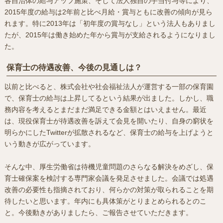
各自治体の給与アップ施策、そして法人独自の手当付与等により、
2015年度の給与は2年前と比べ月給・賞与ともに改善の傾向が見ら
れます。特に2013年は「初年度の賞与なし」という法人もありまし
たが、2015年は働き始めた年から賞与が支給されるようになりまし
た。
保育士の待遇改善、今後の見通しは？
以前と比べると、株式会社や社会福祉法人が運営する一部の保育園
で、保育士の給与は上昇してるという結果が出ました。しかし、職
務内容を考えるとまだまだ満足できる金額とはいえません。最近
は、現役保育士が待遇改善を訴えて会見を開いたり、自身の窮状を
明らかにしたTwitterが拡散されるなど、保育士の給与を上げようと
いう動きが広がっています。
そんな中、厚生労働省は待機児童問題のさらなる解決をめざし、保
育士確保案を検討する専門家会議を発足させました。会議では処遇
改善の必要性も指摘されており、何らかの対策が取られることを期
待したいと思います。年内にも具体策がとりまとめられるとのこ
と。今後動きがありましたら、ご報告させていただきます。