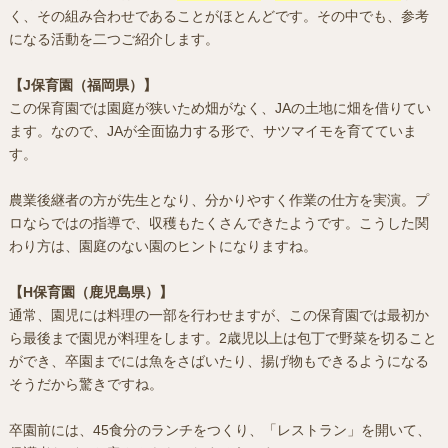
く、その組み合わせであることがほとんどです。その中でも、参考
になる活動を二つご紹介します。
【J保育園（福岡県）】
この保育園では園庭が狭いため畑がなく、JAの土地に畑を借りてい
ます。なので、JAが全面協力する形で、サツマイモを育てていま
す。
農業後継者の方が先生となり、分かりやすく作業の仕方を実演。プ
ロならではの指導で、収穫もたくさんできたようです。こうした関
わり方は、園庭のない園のヒントになりますね。
【H保育園（鹿児島県）】
通常、園児には料理の一部を行わせますが、この保育園では最初か
ら最後まで園児が料理をします。2歳児以上は包丁で野菜を切ること
ができ、卒園までには魚をさばいたり、揚げ物もできるようになる
そうだから驚きですね。
卒園前には、45食分のランチをつくり、「レストラン」を開いて、