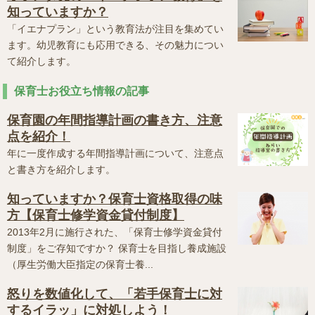
知っていますか？
「イエナプラン」という教育法が注目を集めてい
ます。幼児教育にも応用できる、その魅力につい
て紹介します。
保育士お役立ち情報の記事
保育園の年間指導計画の書き方、注意
点を紹介！
年に一度作成する年間指導計画について、注意点
と書き方を紹介します。
知っていますか？保育士資格取得の味
方【保育士修学資金貸付制度】
2013年2月に施行された、「保育士修学資金貸付
制度」をご存知ですか？ 保育士を目指し養成施設
（厚生労働大臣指定の保育士養...
怒りを数値化して、「若手保育士に対
するイラッ」に対処しよう！