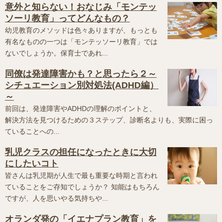
意外と知らない！おなじみ「モンテッ
ソーリ教育」ってどんなもの？
幼児教育のメソッドは色々ありますが、もっとも
有名なものの一つは「モンテッソーリ教育」では
ないでしょうか。保育士であれ...
同僚は発達障害かも？と思ったら２～
シチュエーション別対処法(ADHD編）
～
前回は、発達障害やADHDの理解のポイントと、
解決方法を見つけるための３ステップ、診断名よりも、実際に困っ
ていることへの...
乳児クラスの担任になったときに大切
にしたいコト
皆さんは乳児期が人生で最も重要な時期と言われ
ていることをご存知でしょうか？ 知能はもちろん
ですが、人を思いやる気持ちや...
オランダ発の「イエナプラン教育」を