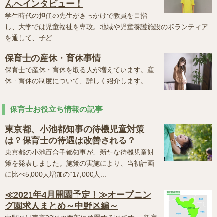
んへインタビュー！
学生時代の担任の先生がきっかけで教員を目指
し、大学では児童福祉を専攻。地域や児童養護施設のボランティア
を通して、子ど...
保育士の産休・育休事情
保育士で産休・育休を取る人が増えています。産
休・育休の制度について、詳しく紹介します。
保育士お役立ち情報の記事
東京都、小池都知事の待機児童対策
は？保育士の待遇は改善される？
東京都の小池百合子都知事が、新たな待機児童対
策を発表しました。施策の実施により、当初計画
に比べ5,000人増加の“17,000人...
≪2021年4月開園予定！≫オープニン
グ園求人まとめ～中野区編～