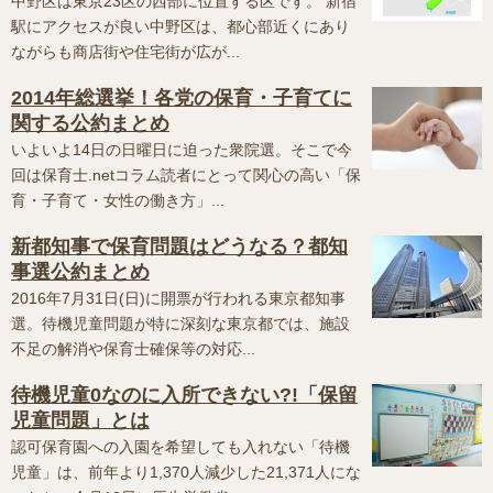
中野区は東京23区の西部に位置する区です。 新宿
駅にアクセスが良い中野区は、都心部近くにあり
ながらも商店街や住宅街が広が...
2014年総選挙！各党の保育・子育てに
関する公約まとめ
いよいよ14日の日曜日に迫った衆院選。そこで今
回は保育士.netコラム読者にとって関心の高い「保
育・子育て・女性の働き方」...
新都知事で保育問題はどうなる？都知
事選公約まとめ
2016年7月31日(日)に開票が行われる東京都知事
選。待機児童問題が特に深刻な東京都では、施設
不足の解消や保育士確保等の対応...
待機児童0なのに入所できない?!「保留
児童問題」とは
認可保育園への入園を希望しても入れない「待機
児童」は、前年より1,370人減少した21,371人にな