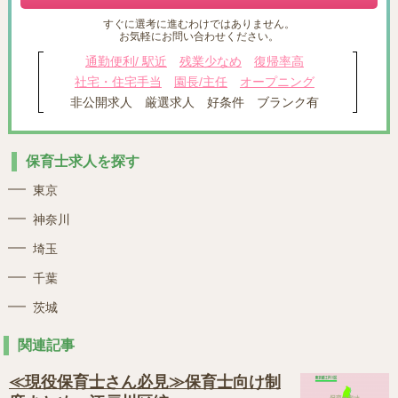
すぐに選考に進むわけではありません。
お気軽にお問い合わせください。
通勤便利/ 駅近
残業少なめ
復帰率高
社宅・住宅手当
園長/主任
オープニング
非公開求人
厳選求人
好条件
ブランク有
保育士求人を探す
東京
神奈川
埼玉
千葉
茨城
関連記事
≪現役保育士さん必見≫保育士向け制