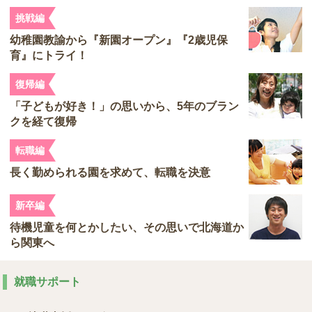
挑戦編
幼稚園教諭から『新園オープン』『2歳児保
育』にトライ！
復帰編
「子どもが好き！」の思いから、5年のブラン
クを経て復帰
転職編
長く勤められる園を求めて、転職を決意
新卒編
待機児童を何とかしたい、その思いで北海道か
ら関東へ
就職サポート