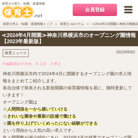
保育士の求人・転職・派遣情報
会員登録
保育士求人・転職・派遣情報トップ
保育士.netコラム
≪2024年4月開園≫神奈川県横
≪2024年4月開園≫神奈川県横浜市のオープニング園情報
【2023年最新版】
2023/05/02
保育ニュース
# 編集部おすすめ
# 上京
# 求人
神奈川県横浜市内で2024年4月に開園するオープニング園の求人情
報をまとめてご紹介します。
各自治体で発表される新規開園の保育園情報を基に、随時更新して
いきます！
オープニング園は
☆
人間関係を一から築いていける
☆
きれいな園舎や最新の設備で働ける
☆
園を作り上げていくめったにない経験ができる
という理由から人気の高い求人です。
年々開園数が減少傾向にあり、2024年4月の就業でオープニング園