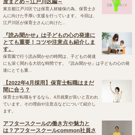
度まとめ～江戸川区編～
東京都江戸川区では保育人材確保の為、保育士さ
んに向けた手厚い支援を行っています。 今回は、
江戸川区が保育士さんに向けた...
『読み聞かせ』は子どもの心の発達に
とても重要！コツや注意点も紹介しま
す。
保育園で行う読み聞かせの時間は、子どもの発達
にも深く関わる大切な時間です。『読み聞かせ』は子どもの心の発
達にとても重...
【2022年4月採用】保育士転職はまだ
間に合う？
保育士が転職をするなら、4月就業が良いと言われ
ています。その理由や注意点などについて紹介し
ます。
アフタースクールの働き方や魅力と
は？アフタースクールcommon社員さ