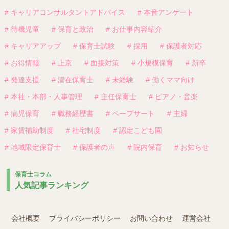
# キャリアコンサルタントアドバイス
# 本音アンケート
# 待機児童
# 保育と政治
# お仕事内容紹介
# キャリアアップ
# 保育士試験
# 採用
# 保護者対応
# お得情報
# 上京
# 面接対策
# 小規模保育
# 新卒
# 発達支援
# 潜在保育士
# 未経験
# 働くママ向け
# 本社・本部・人事管理
# 主任保育士
# ピアノ・音楽
# 病児保育
# 職務経歴書
# ペープサート
# 主婦
# 家賃補助制度
# 社宅制度
# 認定こども園
# 地域限定保育士
# 保護者の声
# 院内保育
# お知らせ
保育士コラム
人気記事ランキング
会社概要
プライバシーポリシー
お問い合わせ
運営会社