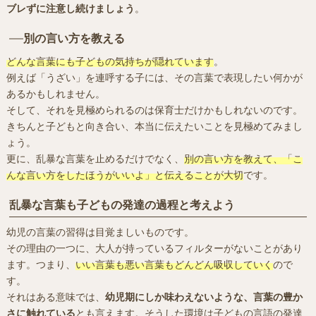
ブレずに注意し続けましょう
。
別の言い方を教える
どんな言葉にも子どもの気持ちが隠れています
。
例えば「うざい」を連呼する子には、その言葉で表現したい何かが
あるかもしれません。
そして、それを見極められるのは保育士だけかもしれないのです。
きちんと子どもと向き合い、本当に伝えたいことを見極めてみまし
ょう。
更に、乱暴な言葉を止めるだけでなく、
別の言い方を教えて、「こ
んな言い方をしたほうがいいよ」と伝えることが大切
です。
乱暴な言葉も子どもの発達の過程と考えよう
幼児の言葉の習得は目覚ましいものです。
その理由の一つに、大人が持っているフィルターがないことがあり
ます。つまり、
いい言葉も悪い言葉もどんどん吸収していく
ので
す。
それはある意味では、
幼児期にしか味わえないような、言葉の豊か
さに触れている
とも言えます。そうした環境は子どもの言語の発達