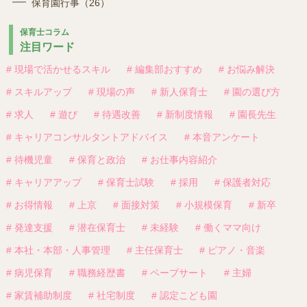
保育園行事（26）
保育士コラム
注目ワード
# 現場で活かせるスキル
# 編集部おすすめ
# お悩み解決
# スキルアップ
# 現場の声
# 新人保育士
# 園の選び方
# 求人
# 遊び
# 待遇改善
# 新制度情報
# 園長先生
# キャリアコンサルタントアドバイス
# 本音アンケート
# 待機児童
# 保育と政治
# お仕事内容紹介
# キャリアアップ
# 保育士試験
# 採用
# 保護者対応
# お得情報
# 上京
# 面接対策
# 小規模保育
# 新卒
# 発達支援
# 潜在保育士
# 未経験
# 働くママ向け
# 本社・本部・人事管理
# 主任保育士
# ピアノ・音楽
# 病児保育
# 職務経歴書
# ペープサート
# 主婦
# 家賃補助制度
# 社宅制度
# 認定こども園