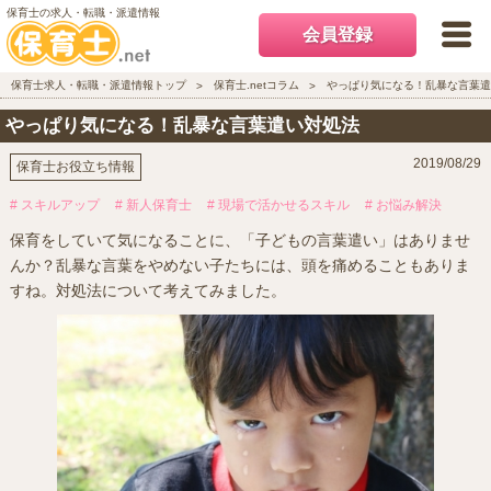
保育士の求人・転職・派遣情報
会員登録
保育士求人・転職・派遣情報トップ
保育士.netコラム
やっぱり気になる！乱暴な言葉遣
やっぱり気になる！乱暴な言葉遣い対処法
2019/08/29
保育士お役立ち情報
# スキルアップ
# 新人保育士
# 現場で活かせるスキル
# お悩み解決
保育をしていて気になることに、「子どもの言葉遣い」はありませ
んか？乱暴な言葉をやめない子たちには、頭を痛めることもありま
すね。対処法について考えてみました。