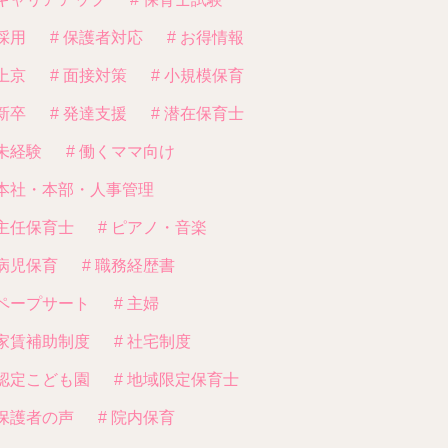
 採用
# 保護者対応
# お得情報
 上京
# 面接対策
# 小規模保育
 新卒
# 発達支援
# 潜在保育士
 未経験
# 働くママ向け
 本社・本部・人事管理
 主任保育士
# ピアノ・音楽
 病児保育
# 職務経歴書
 ペープサート
# 主婦
 家賃補助制度
# 社宅制度
 認定こども園
# 地域限定保育士
 保護者の声
# 院内保育