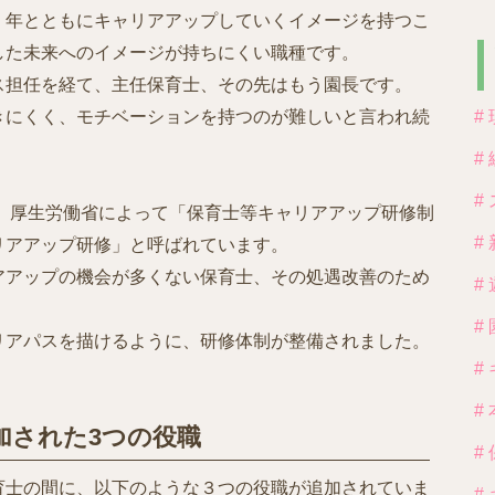
、年とともにキャリアアップしていくイメージを持つこ
した未来へのイメージが持ちにくい職種です。
ス担任を経て、主任保育士、その先はもう園長です。
きにくく、モチベーションを持つのが難しいと言われ続
#
#
#
年、厚生労働省によって「保育士等キャリアアップ研修制
#
リアアップ研修」と呼ばれています。
アアップの機会が多くない保育士、その処遇改善のため
#
#
リアパスを描けるように、研修体制が整備されました。
#
#
加された3つの役職
#
育士の間に、以下のような３つの役職が追加されていま
#