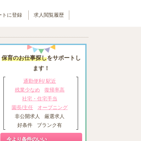
ートに登録
求人閲覧履歴
保育のお仕事探し
をサポートし
ます！
通勤便利/ 駅近
残業少なめ
復帰率高
社宅・住宅手当
園長/主任
オープニング
非公開求人
厳選求人
好条件
ブランク有
今より条件のいい