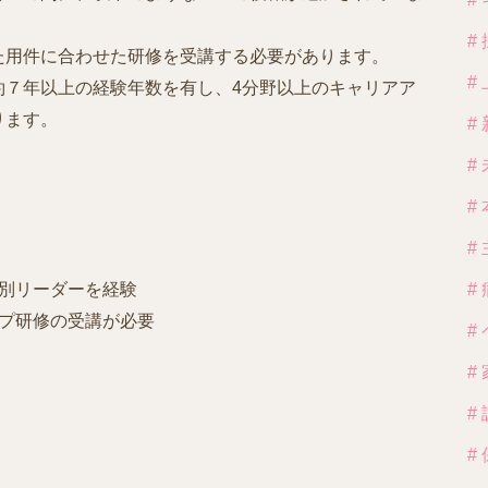
#
た用件に合わせた研修を受講する必要があります。
#
約７年以上の経験年数を有し、4分野以上のキャリアア
ります。
#
#
#
#
野別リーダーを経験
#
ップ研修の受講が必要
#
#
#
#