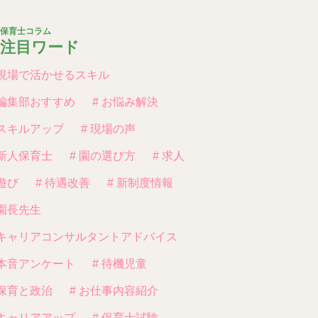
保育士コラム
注目ワード
 現場で活かせるスキル
 編集部おすすめ
# お悩み解決
 スキルアップ
# 現場の声
 新人保育士
# 園の選び方
# 求人
 遊び
# 待遇改善
# 新制度情報
 園長先生
 キャリアコンサルタントアドバイス
 本音アンケート
# 待機児童
 保育と政治
# お仕事内容紹介
 キャリアアップ
# 保育士試験