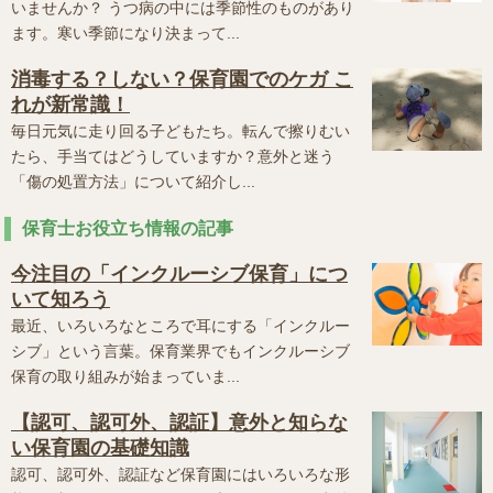
いませんか？ うつ病の中には季節性のものがあり
ます。寒い季節になり決まって...
消毒する？しない？保育園でのケガ こ
れが新常識！
毎日元気に走り回る子どもたち。転んで擦りむい
たら、手当てはどうしていますか？意外と迷う
「傷の処置方法」について紹介し...
保育士お役立ち情報の記事
今注目の「インクルーシブ保育」につ
いて知ろう
最近、いろいろなところで耳にする「インクルー
シブ」という言葉。保育業界でもインクルーシブ
保育の取り組みが始まっていま...
【認可、認可外、認証】意外と知らな
い保育園の基礎知識
認可、認可外、認証など保育園にはいろいろな形