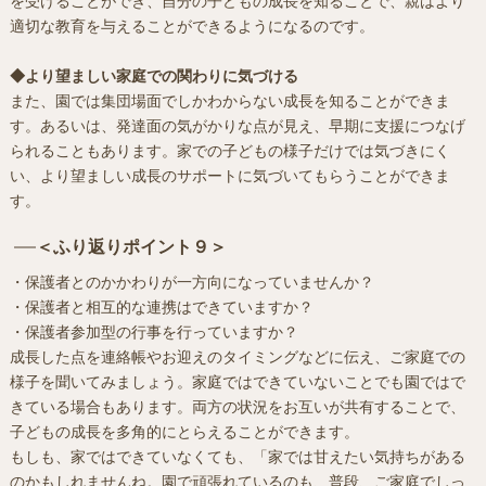
を受けることができ、自分の子どもの成長を知ることで、親はより
適切な教育を与えることができるようになるのです。
◆より望ましい家庭での関わりに気づける
また、園では集団場面でしかわからない成長を知ることができま
す。あるいは、発達面の気がかりな点が見え、早期に支援につなげ
られることもあります。家での子どもの様子だけでは気づきにく
い、より望ましい成長のサポートに気づいてもらうことができま
す。
＜ふり返りポイント９＞
・保護者とのかかわりが一方向になっていませんか？
・保護者と相互的な連携はできていますか？
・保護者参加型の行事を行っていますか？
成長した点を連絡帳やお迎えのタイミングなどに伝え、ご家庭での
様子を聞いてみましょう。家庭ではできていないことでも園ではで
きている場合もあります。両方の状況をお互いが共有することで、
子どもの成長を多角的にとらえることができます。
もしも、家ではできていなくても、「家では甘えたい気持ちがある
のかもしれませんね。園で頑張れているのも、普段、ご家庭でしっ