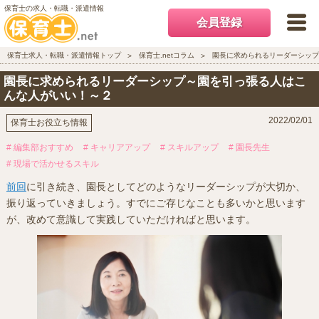
保育士の求人・転職・派遣情報
会員登録
保育士求人・転職・派遣情報トップ
保育士.netコラム
園長に求められるリーダーシップ
園長に求められるリーダーシップ～園を引っ張る人はこ
んな人がいい！～２
2022/02/01
保育士お役立ち情報
# 編集部おすすめ
# キャリアアップ
# スキルアップ
# 園長先生
# 現場で活かせるスキル
前回
に引き続き、園長としてどのようなリーダーシップが大切か、
振り返っていきましょう。すでにご存じなことも多いかと思います
が、改めて意識して実践していただければと思います。