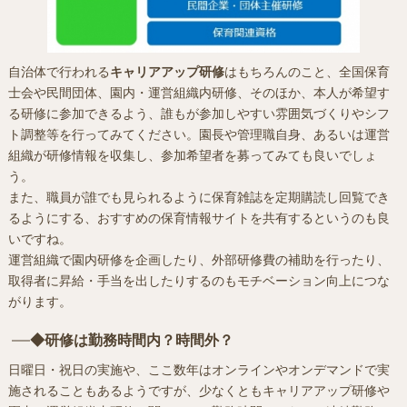
自治体で行われる
キャリアアップ研修
はもちろんのこと、全国保育
士会や民間団体、園内・運営組織内研修、そのほか、本人が希望す
る研修に参加できるよう、誰もが参加しやすい雰囲気づくりやシフ
ト調整等を行ってみてください。園長や管理職自身、あるいは運営
組織が研修情報を収集し、参加希望者を募ってみても良いでしょ
う。
また、職員が誰でも見られるように保育雑誌を定期購読し回覧でき
るようにする、おすすめの保育情報サイトを共有するというのも良
いですね。
運営組織で園内研修を企画したり、外部研修費の補助を行ったり、
取得者に昇給・手当を出したりするのもモチベーション向上につな
がります。
◆研修は勤務時間内？時間外？
日曜日・祝日の実施や、ここ数年はオンラインやオンデマンドで実
施されることもあるようですが、少なくともキャリアアップ研修や