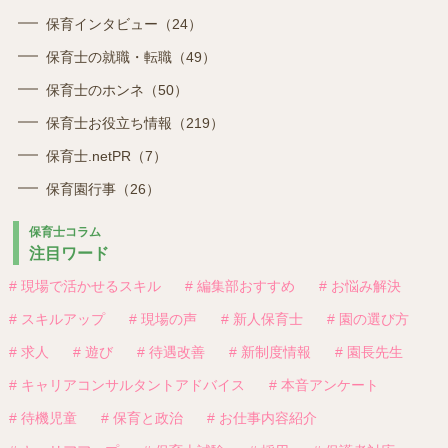
保育インタビュー（24）
保育士の就職・転職（49）
保育士のホンネ（50）
保育士お役立ち情報（219）
保育士.netPR（7）
保育園行事（26）
保育士コラム
注目ワード
# 現場で活かせるスキル
# 編集部おすすめ
# お悩み解決
# スキルアップ
# 現場の声
# 新人保育士
# 園の選び方
# 求人
# 遊び
# 待遇改善
# 新制度情報
# 園長先生
# キャリアコンサルタントアドバイス
# 本音アンケート
# 待機児童
# 保育と政治
# お仕事内容紹介