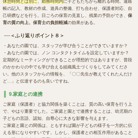
休憩時間とは別に
、
勤務時間内
に子どもたちから離れる時間。連絡
帳の記入、教材の作成、遊具の整備、打ち合わせ、保護者対応、自
己研鑽などを行う。日ごろの保育の見直し、残業の予防ができ、
保
育の質の向上、保育士の負担軽減
の効果がある。
＜ふり返りポイント８＞
・あなたの園では、スタッフが学び合うことができていますか？
・あなたの園では、ノン コンタクトタイムを設定していますか？
定期的なミーティングができることが理想的ではありますが、普段
のかかわりの中でも学び合える組織風土づくりをしてみてくださ
い。他のスタッフからの情報を、「〇〇先生が教えてくれたんだけ
ど…」と伝達するのも良いですね。
9.家庭との連携
ご家庭（保護者）と協力関係を築くことは、質の高い保育を行う上
で、やはり重要でした。ご家庭と園とで連携することは、幼児期の
子どもの言語、認知、自尊心に大きな影響を与えます。
ご家庭と園との関係は、ともすれば園が子どもの様子を一方的に伝
える形になりやすいです。しかし、保護者との相互作用があること