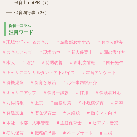
保育士.netPR（7）
保育園行事（26）
保育士コラム
注目ワード
# 現場で活かせるスキル
# 編集部おすすめ
# お悩み解決
# スキルアップ
# 現場の声
# 新人保育士
# 園の選び方
# 求人
# 遊び
# 待遇改善
# 新制度情報
# 園長先生
# キャリアコンサルタントアドバイス
# 本音アンケート
# 待機児童
# 保育と政治
# お仕事内容紹介
# キャリアアップ
# 保育士試験
# 採用
# 保護者対応
# お得情報
# 上京
# 面接対策
# 小規模保育
# 新卒
# 発達支援
# 潜在保育士
# 未経験
# 働くママ向け
# 本社・本部・人事管理
# 主任保育士
# ピアノ・音楽
# 病児保育
# 職務経歴書
# ペープサート
# 主婦