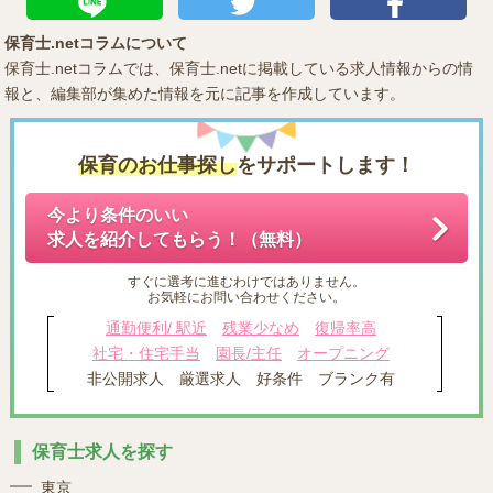
保育士.netコラムについて
保育士.netコラムでは、保育士.netに掲載している求人情報からの情
報と、編集部が集めた情報を元に記事を作成しています。
保育のお仕事探し
をサポートします！
今より条件のいい
求人を紹介してもらう！（無料）
すぐに選考に進むわけではありません。
お気軽にお問い合わせください。
通勤便利/ 駅近
残業少なめ
復帰率高
社宅・住宅手当
園長/主任
オープニング
非公開求人
厳選求人
好条件
ブランク有
保育士求人を探す
東京