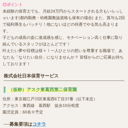
◎ポイント
未経験の保育士でも、月給24万円からスタートされる方もいらっし
ゃいます(都内勤務・幼稚園教諭資格も保有の場合) また、賞与も2回
で福利厚生もバッチリ！他にないほどの待遇でやる気も高まりま
す。
子どもの成長の姿に達成感を感じ、モチベーション高く仕事に取り
組んでいるスタッフがほとんどです！
叶えたい夢や目標は様々！一人ひとりの想いを尊重する職場で、あ
なたも「なりたい自分」になりませんか？ 皆様からのご応募お待ち
しております！
株式会社日本保育サービス
（仮称）アスク東葛西第二保育園
住所：東京都江戸川区東葛西6丁目37番（以下未定）
アクセス：東西線 葛西駅 徒歩10分程度
園児定員：60名※予定
募集要項は
コチラ