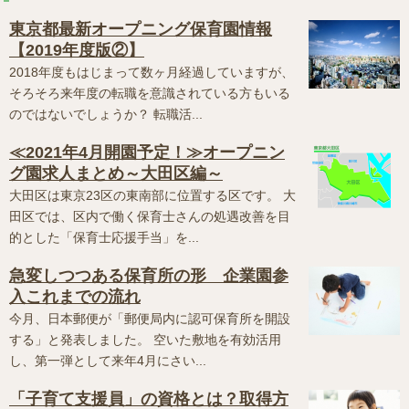
東京都最新オープニング保育園情報
【2019年度版②】
2018年度もはじまって数ヶ月経過していますが、
そろそろ来年度の転職を意識されている方もいる
のではないでしょうか？ 転職活...
≪2021年4月開園予定！≫オープニン
グ園求人まとめ～大田区編～
大田区は東京23区の東南部に位置する区です。 大
田区では、区内で働く保育士さんの処遇改善を目
的とした「保育士応援手当」を...
急変しつつある保育所の形 企業園参
入これまでの流れ
今月、日本郵便が「郵便局内に認可保育所を開設
する」と発表しました。 空いた敷地を有効活用
し、第一弾として来年4月にさい...
「子育て支援員」の資格とは？取得方