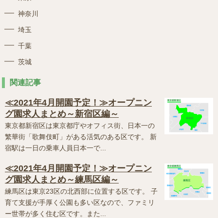
神奈川
埼玉
千葉
茨城
関連記事
≪2021年4月開園予定！≫オープニン
グ園求人まとめ～新宿区編～
東京都新宿区は東京都庁やオフィス街、日本一の
繁華街「歌舞伎町」がある活気のある区です。 新
宿駅は一日の乗車人員日本一で...
≪2021年4月開園予定！≫オープニン
グ園求人まとめ～練馬区編～
練馬区は東京23区の北西部に位置する区です。 子
育て支援が手厚く公園も多い区なので、ファミリ
ー世帯が多く住む区です。また...