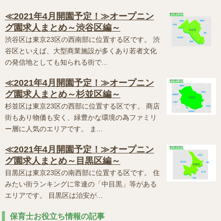
≪2021年4月開園予定！≫オープニン
グ園求人まとめ～渋谷区編～
渋谷区は東京23区の西南部に位置する区です。 渋
谷区といえば、大型商業施設が多くあり若者文化
の発信地としても知られる街で...
≪2021年4月開園予定！≫オープニン
グ園求人まとめ～杉並区編～
杉並区は東京23区の西部に位置する区です。 商店
街もあり物価も安く、緑豊かな環境の為ファミリ
ー層に人気のエリアです。 ま...
≪2021年4月開園予定！≫オープニン
グ園求人まとめ～目黒区編～
目黒区は東京23区の南西部に位置する区です。 住
みたい街ランキングに常連の「中目黒」等がある
エリアです。 目黒区は治安が...
保育士お役立ち情報の記事