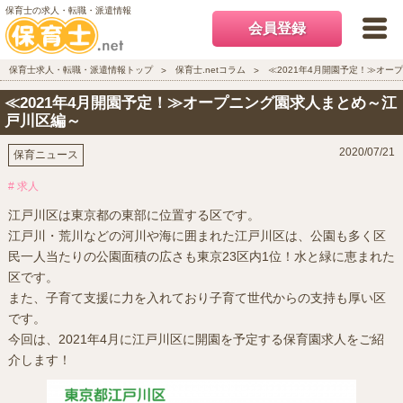
保育士の求人・転職・派遣情報
会員登録
保育士求人・転職・派遣情報トップ
保育士.netコラム
≪2021年4月開園予定！≫オ
≪2021年4月開園予定！≫オープニング園求人まとめ～江
戸川区編～
2020/07/21
保育ニュース
# 求人
江戸川区は東京都の東部に位置する区です。
江戸川・荒川などの河川や海に囲まれた江戸川区は、公園も多く区
民一人当たりの公園面積の広さも東京23区内1位！水と緑に恵まれた
区です。
また、子育て支援に力を入れており子育て世代からの支持も厚い区
です。
今回は、2021年4月に江戸川区に開園を予定する保育園求人をご紹
介します！