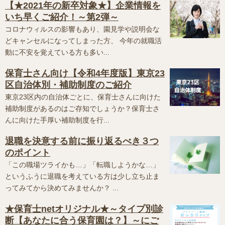
【★2021年の新卒対象★】企業情報を
いち早くご紹介！～第2弾～
コロナウィルスの影響もあり、園見学や説明会な
どキャンセルになってしまった方、 今年の就職活
動に不安を覚えている方も多い...
保育士さん向け【令和4年度版】東京23
区自治体別・補助制度のご紹介
東京23区内の自治体ごとに、保育士さんに向けた
補助制度があるのはご存知でしょうか？保育士さ
んに向けた手厚い補助制度を行...
退職を決意する前に振り返るべき３つ
のポイント
「この職場ツライかも…」「転職しようかな…」
というふうに退職を考えている方は少し立ち止ま
ってみてから決めてみませんか？ ...
★保育士netオリジナル★～タイプ別診
断【あなたに合う保育園は？】～にご