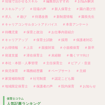
# 現場で活かせるスキル
# 編集部おすすめ
# お悩み解決
# スキルアップ
# 現場の声
# 新人保育士
# 園の選び方
# 求人
# 遊び
# 待遇改善
# 新制度情報
# 園長先生
# キャリアコンサルタントアドバイス
# 本音アンケート
# 待機児童
# 保育と政治
# お仕事内容紹介
# キャリアアップ
# 保育士試験
# 採用
# 保護者対応
# お得情報
# 上京
# 面接対策
# 小規模保育
# 新卒
# 発達支援
# 潜在保育士
# 未経験
# 働くママ向け
# 本社・本部・人事管理
# 主任保育士
# ピアノ・音楽
# 病児保育
# 職務経歴書
# ペープサート
# 主婦
# 家賃補助制度
# 社宅制度
# 認定こども園
# 地域限定保育士
# 保護者の声
# 院内保育
# お知らせ
保育士コラム
人気記事ランキング