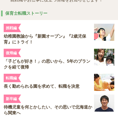
保育士転職ストーリー
挑戦編
幼稚園教諭から『新園オープン』『2歳児保
育』にトライ！
復帰編
「子どもが好き！」の思いから、5年のブラン
クを経て復帰
転職編
長く勤められる園を求めて、転職を決意
新卒編
待機児童を何とかしたい、その思いで北海道か
ら関東へ