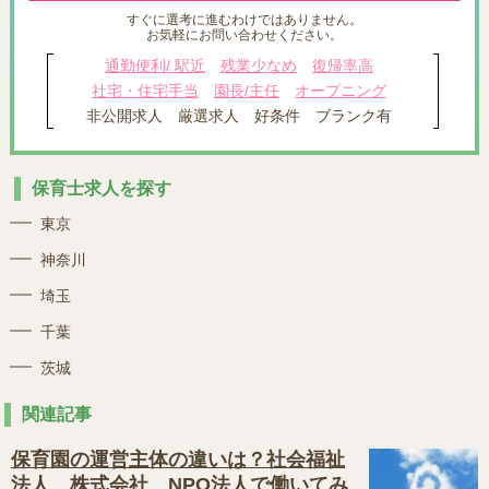
すぐに選考に進むわけではありません。
お気軽にお問い合わせください。
通勤便利/ 駅近
残業少なめ
復帰率高
社宅・住宅手当
園長/主任
オープニング
非公開求人
厳選求人
好条件
ブランク有
保育士求人を探す
東京
神奈川
埼玉
千葉
茨城
関連記事
保育園の運営主体の違いは？社会福祉
法人、株式会社、NPO法人で働いてみ