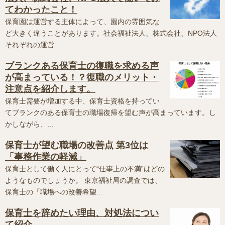
てわかったこと！
保育園は運営する主体によって、園内の雰囲気な
ど大きく違うことがあります。社会福祉法人、株式会社、NPO法人
それぞれの運営...
ブランクある保育士の復職を求める声
が高まっている！？復職のメリット・
注意点を紹介します。
保育士需要が増加する中、保育士資格を持ってい
てブランクのある保育士の職場復帰を望む声が高まっています。し
かしながら、...
保育士が望む職場の改善点 第3位は
「事務作業の軽減」
保育士として働く人にとって“仕事上の不満”はどの
ようなものでしょうか。 東京福祉局の調査では、
保育士の「職場への改善希望...
保育士を辞めたい理由、対処法につい
て紹介