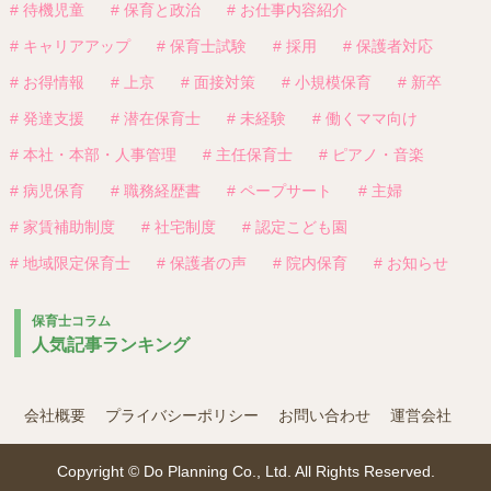
# 待機児童
# 保育と政治
# お仕事内容紹介
# キャリアアップ
# 保育士試験
# 採用
# 保護者対応
# お得情報
# 上京
# 面接対策
# 小規模保育
# 新卒
# 発達支援
# 潜在保育士
# 未経験
# 働くママ向け
# 本社・本部・人事管理
# 主任保育士
# ピアノ・音楽
# 病児保育
# 職務経歴書
# ペープサート
# 主婦
# 家賃補助制度
# 社宅制度
# 認定こども園
# 地域限定保育士
# 保護者の声
# 院内保育
# お知らせ
保育士コラム
人気記事ランキング
会社概要
プライバシーポリシー
お問い合わせ
運営会社
Copyright © Do Planning Co., Ltd. All Rights Reserved.