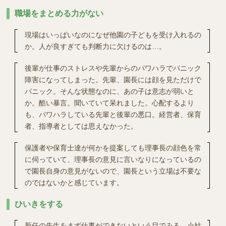
職場をまとめる力がない
現場はいっぱいなのになぜ他園の子どもを受け入れるの
か。人が良すぎても判断力に欠けるのは…。
後輩が仕事のストレスや先輩からのパワハラでパニック
障害になってしまった。先輩、園長には顔を見ただけで
パニック。そんな状態なのに、あの子は意志が弱いと
か。酷い暴言。聞いていて呆れました。心配するより
も、パワハラしている先輩と後輩の悪口。経営者、保育
者、指導者としては思えなかった。
保護者や保育士達が何かを提案しても理事長の顔色を常
に伺っていて、理事長の意見に言いなりになっているの
で園長自身の意見がないので、園長という立場は不要な
のではないかと感じています。
ひいきをする
新任の先生をまず仕事ができないという目でみる。小姑