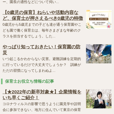
ー、園長の適性などについて伺い...
【0歳児の保育】ねらいや活動内容な
ど、保育士が押さえるべき0歳児の特徴
0歳児から5歳児までの子ども達が通う保育園やこ
ども園で働く保育士は、毎年さまざまな年齢のク
ラスを担当するでしょう。した...
やっぱり知っておきたい！保育園の防
災
いつ起こるかわからない災害。避難訓練を定期的
に行っているだけで大丈夫でしょうか？ 訓練が
ただの習慣になってしまわぬよ...
保育士お役立ち情報の記事
【★2022年の新卒対象★】企業情報を
いち早くご紹介！
コロナウィルスの影響で思うように園見学や説明
会に参加できない、地方に住んでいて東京の保育