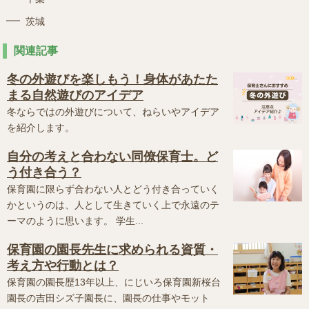
茨城
関連記事
冬の外遊びを楽しもう！身体があたた
まる自然遊びのアイデア
冬ならではの外遊びについて、ねらいやアイデア
を紹介します。
自分の考えと合わない同僚保育士。ど
う付き合う？
保育園に限らず合わない人とどう付き合っていく
かというのは、人として生きていく上で永遠のテ
ーマのように思います。 学生...
保育園の園長先生に求められる資質・
考え方や行動とは？
保育園の園長歴13年以上、にじいろ保育園新桜台
園長の吉田シズ子園長に、園長の仕事やモット