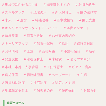
# 現場で活かせるスキル
# 編集部おすすめ
# お悩み解決
# スキルアップ
# 現場の声
# 新人保育士
# 園の選び方
# 求人
# 遊び
# 待遇改善
# 新制度情報
# 園長先生
# キャリアコンサルタントアドバイス
# 本音アンケート
# 待機児童
# 保育と政治
# お仕事内容紹介
# キャリアアップ
# 保育士試験
# 採用
# 保護者対応
# お得情報
# 上京
# 面接対策
# 小規模保育
# 新卒
# 発達支援
# 潜在保育士
# 未経験
# 働くママ向け
# 本社・本部・人事管理
# 主任保育士
# ピアノ・音楽
# 病児保育
# 職務経歴書
# ペープサート
# 主婦
# 家賃補助制度
# 社宅制度
# 認定こども園
# 地域限定保育士
# 保護者の声
# 院内保育
# お知らせ
保育士コラム