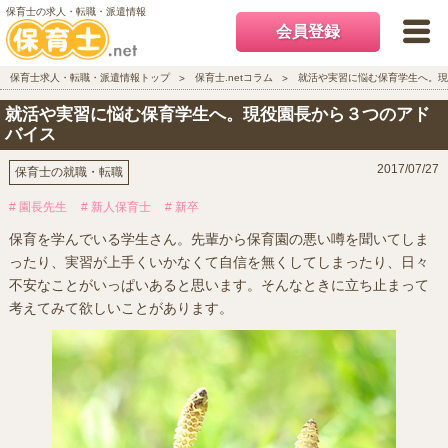
保育士の求人・転職・派遣情報
会員登録
保育士求人・転職・派遣情報トップ
保育士.netコラム
就活や実習に悩む保育学生へ。現
就活や実習に悩む保育学生へ。現役園長から３つのアド
バイス
2017/07/27
保育士の就職・転職
# 園長先生
# 新人保育士
# 新卒
保育を学んでいる学生さん。先輩から保育園の悪い噂を聞いてしま
ったり、実習が上手くいかなくて自信を無くしてしまったり、日々
不安なことがいっぱいあると思います。そんなときに立ち止まって
考えてみて欲しいことがあります。