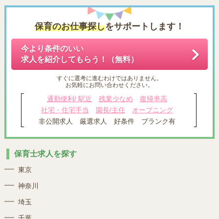
保育のお仕事探し
をサポートします！
今より条件のいい
求人を紹介してもらう！（無料）
すぐに選考に進むわけではありません。
お気軽にお問い合わせください。
通勤便利/ 駅近
残業少なめ
復帰率高
社宅・住宅手当
園長/主任
オープニング
非公開求人
厳選求人
好条件
ブランク有
保育士求人を探す
東京
神奈川
埼玉
千葉