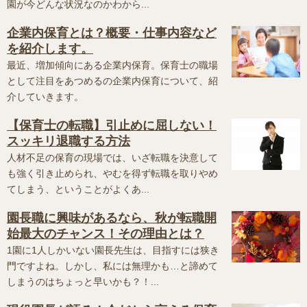
園が今どんな状況なのかわから...
企業内保育とは？概要・仕事内容など
を紹介します。
最近、増加傾向にある企業内保育。保育士の職場
として注目をあつめるの企業内保育について、紹
介していきます。
【保育士の転職】引止めに屈しない！
スッキリ退職する方法
人材不足の保育の現場では、いざ転職を決意して
も強く引き止められ、やむを得ず転職を取りやめ
てしまう、ということがよくあ...
園長職に興味があるなら、秋が転職開
始最大のチャンス！その理由とは？
1園に1人しかいない園長先生は、目指すには狭き
門ですよね。しかし、私には無理かも…と諦めて
しまうのはちょっと早いかも？！...