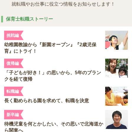
就転職やお仕事に役立つ情報をお知らせします！
保育士転職ストーリー
挑戦編
幼稚園教諭から『新園オープン』『2歳児保
育』にトライ！
復帰編
「子どもが好き！」の思いから、5年のブラン
クを経て復帰
転職編
長く勤められる園を求めて、転職を決意
新卒編
待機児童を何とかしたい、その思いで北海道か
ら関東へ