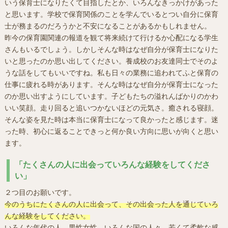
いう保育士になりたくて目指したとか、いろんなきっかけがあった
と思います。学校で保育関係のことを学んでいるとつい自分に保育
士が務まるのだろうかと不安になることがあるかもしれません。
昨今の保育園関連の報道を観て将来続けて行けるか心配になる学生
さんもいるでしょう。しかしそんな時はなぜ自分が保育士になりた
いと思ったのか思い出してください。養成校のお友達同士でそのよ
うな話をしてもいいですね。私も日々の業務に追われてふと保育の
仕事に疲れる時があります。そんな時はなぜ自分が保育士になった
のか思い出すようにしています。子どもたちの溢れんばかりのかわ
いい笑顔。走り回ると追いつかないほどの元気さ。癒される寝顔。
そんな姿を見た時は本当に保育士になって良かったと感じます。迷
った時、初心に返ることできっと何か良い方向に思いが向くと思い
ます。
「たくさんの人に出会っていろんな経験をしてくださ
い」
２つ目のお願いです。
今のうちにたくさんの人に出会って、その出会った人を通じていろ
んな経験をしてください。
いろんな年代の人。男性女性。いろんな国の人々。若くて柔軟な感