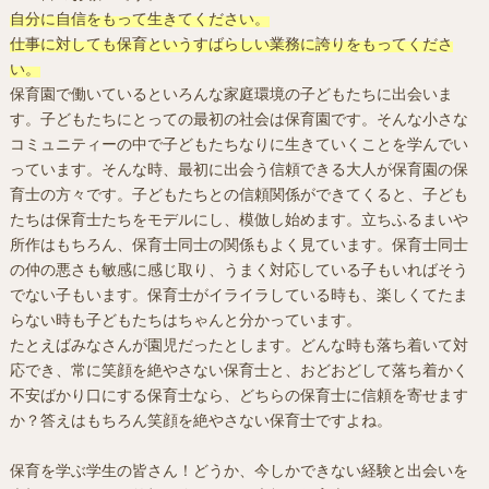
自分に自信をもって生きてください。
仕事に対しても保育というすばらしい業務に誇りをもってくださ
い。
保育園で働いているといろんな家庭環境の子どもたちに出会いま
す。子どもたちにとっての最初の社会は保育園です。そんな小さな
コミュニティーの中で子どもたちなりに生きていくことを学んでい
っています。そんな時、最初に出会う信頼できる大人が保育園の保
育士の方々です。子どもたちとの信頼関係ができてくると、子ども
たちは保育士たちをモデルにし、模倣し始めます。立ちふるまいや
所作はもちろん、保育士同士の関係もよく見ています。保育士同士
の仲の悪さも敏感に感じ取り、うまく対応している子もいればそう
でない子もいます。保育士がイライラしている時も、楽しくてたま
らない時も子どもたちはちゃんと分かっています。
たとえばみなさんが園児だったとします。どんな時も落ち着いて対
応でき、常に笑顔を絶やさない保育士と、おどおどして落ち着かく
不安ばかり口にする保育士なら、どちらの保育士に信頼を寄せます
か？答えはもちろん笑顔を絶やさない保育士ですよね。
保育を学ぶ学生の皆さん！どうか、今しかできない経験と出会いを