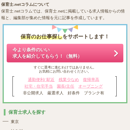
保育士.netコラムについて
保育士.netコラムでは、保育士.netに掲載している求人情報からの情
報と、編集部が集めた情報を元に記事を作成しています。
保育のお仕事探し
をサポートします！
今より条件のいい
求人を紹介してもらう！（無料）
すぐに選考に進むわけではありません。
お気軽にお問い合わせください。
通勤便利/ 駅近
残業少なめ
復帰率高
社宅・住宅手当
園長/主任
オープニング
非公開求人
厳選求人
好条件
ブランク有
保育士求人を探す
東京