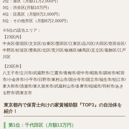
2位：港区（月額11万2,000円）
3位：渋谷区(月額10万円）
4位：目黒区（月額9万2,000円）
5位：その他市区（月額8万2,000円）
※5位の該当エリア：
【23区内】
中央区/新宿区/文京区/台東区/墨田区/江東区/品川区/大田区/世田谷区/
中野区/杉並区/豊島区/北区/荒川区/板橋区/練馬区/足立区/葛飾区/江戸
川区
【23区外】
八王子市/立川市/武蔵野市/三鷹市/青梅市/府中市/昭島市/調布市/町田
市/小金井市/小平市/日野市/東村山市/国分寺市/国立市/福生市/狛江市/
東大和市/清瀬市/東久留米市/武蔵村山市/多摩市/稲城市/羽村市/あき
る野市/西東京市
東京都内で保育士向けの家賃補助額『TOP3』の自治体を
紹介！
第1位：千代田区（月額13万円）