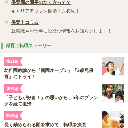
保育園の園長のなり方って？
キャリアアップを目指す方必見！
保育士コラム
就転職やお仕事に役立つ情報をお知らせします！
保育士転職ストーリー
挑戦編
幼稚園教諭から『新園オープン』『2歳児保
育』にトライ！
復帰編
「子どもが好き！」の思いから、5年のブラン
クを経て復帰
転職編
長く勤められる園を求めて、転職を決意