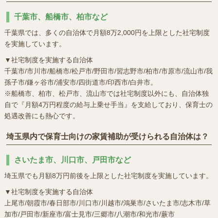
千葉市、船橋市、柏市など
千葉県では、多くの自治体で月額8万2,000円を上限とした社宅制度
を実施しています。
▼社宅制度を実施する自治体
千葉市/市川市/船橋市/松戸市/野田市/習志野市/柏市/市原市/流山市/我
孫子市/鎌ヶ谷市/浦安市/四街道市/印西市/白井市。
※船橋市、柏市、松戸市、流山市では社宅制度以外にも、自治体独
自で『月額4万円程度の給与上乗せ手当』を支給しており、保育士の
処遇改善にも熱心です。
埼玉県内で保育士向けの家賃補助が受けられる自治体は？
さいたま市、川口市、戸田市など
埼玉県でも月額8万円前後を上限とした社宅制度を実施しています。
▼社宅制度を実施する自治体
上尾市/朝霞市/春日部市/川口市/川越市/鴻巣市/さいたま市/志木市/草
加市/戸田市/新座市/富士見市/三郷市/八潮市/和光市/蕨市