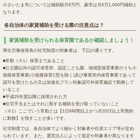
※さいたま市については補助額月8万円、蕨市は月6万1,000円補助と
なります。
各自治体の家賃補助を受ける際の注意点は？
家賃補助を受けられる保育園であるか確認しましょう！
厚生労働省発表の社宅制度の対象者は、下記の通りです。
■常勤（※1）保育士であること
■公立園以外の認可保育所、認定こども園、地域型保育事業のうち小
規模保育事業(小規模保育C型を除く)及び事業所内保育事業であって
認可を受けたもの又は加速化プラン対象認可外保育施設で勤務して
いること
■平成25年度以降に採用された方
■住宅手当またはそれに類する補助を受け取っていないこと
（※1）ここでいう常勤とは【1日6時間以上かつ月20日以上常態的
に勤務】を指すことが多いです。
社宅制度では、各自治体でより細かく対象者や住居エリア等が定め
られています。また、運営法人によって規定や対象者が異なります