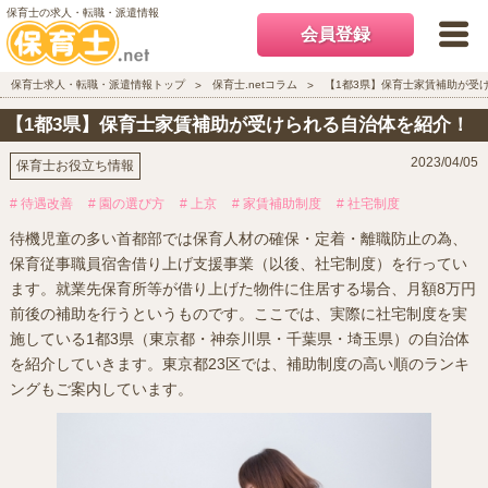
保育士の求人・転職・派遣情報
会員登録
保育士求人・転職・派遣情報トップ
保育士.netコラム
【1都3県】保育士家賃補助が受
【1都3県】保育士家賃補助が受けられる自治体を紹介！
2023/04/05
保育士お役立ち情報
# 待遇改善
# 園の選び方
# 上京
# 家賃補助制度
# 社宅制度
待機児童の多い首都部では保育人材の確保・定着・離職防止の為、
保育従事職員宿舎借り上げ支援事業（以後、社宅制度）を行ってい
ます。就業先保育所等が借り上げた物件に住居する場合、月額8万円
前後の補助を行うというものです。ここでは、実際に社宅制度を実
施している1都3県（東京都・神奈川県・千葉県・埼玉県）の自治体
を紹介していきます。東京都23区では、補助制度の高い順のランキ
ングもご案内しています。