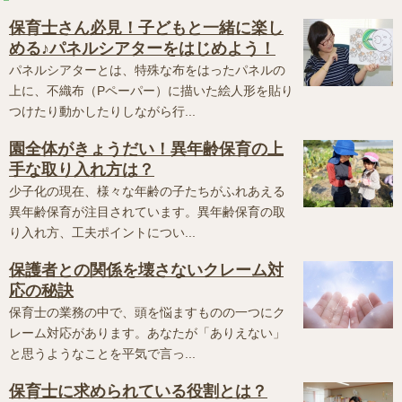
保育士さん必見！子どもと一緒に楽し
める♪パネルシアターをはじめよう！
パネルシアターとは、特殊な布をはったパネルの
上に、不織布（Pペーパー）に描いた絵人形を貼り
つけたり動かしたりしながら行...
園全体がきょうだい！異年齢保育の上
手な取り入れ方は？
少子化の現在、様々な年齢の子たちがふれあえる
異年齢保育が注目されています。異年齢保育の取
り入れ方、工夫ポイントについ...
保護者との関係を壊さないクレーム対
応の秘訣
保育士の業務の中で、頭を悩ますものの一つにク
レーム対応があります。あなたが「ありえない」
と思うようなことを平気で言っ...
保育士に求められている役割とは？