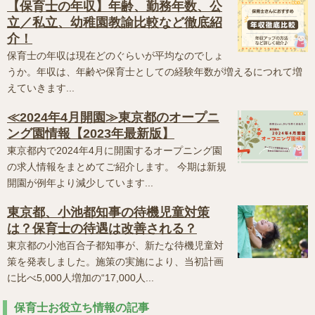
【保育士の年収】年齢、勤務年数、公
立／私立、幼稚園教諭比較など徹底紹
介！
保育士の年収は現在どのぐらいが平均なのでしょ
うか。年収は、年齢や保育士としての経験年数が増えるにつれて増
えていきます...
≪2024年4月開園≫東京都のオープニ
ング園情報【2023年最新版】
東京都内で2024年4月に開園するオープニング園
の求人情報をまとめてご紹介します。 今期は新規
開園が例年より減少しています...
東京都、小池都知事の待機児童対策
は？保育士の待遇は改善される？
東京都の小池百合子都知事が、新たな待機児童対
策を発表しました。施策の実施により、当初計画
に比べ5,000人増加の“17,000人...
保育士お役立ち情報の記事