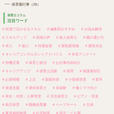
保育園行事（26）
保育士コラム
注目ワード
# 現場で活かせるスキル
# 編集部おすすめ
# お悩み解決
# スキルアップ
# 現場の声
# 新人保育士
# 園の選び方
# 求人
# 遊び
# 待遇改善
# 新制度情報
# 園長先生
# キャリアコンサルタントアドバイス
# 本音アンケート
# 待機児童
# 保育と政治
# お仕事内容紹介
# キャリアアップ
# 保育士試験
# 採用
# 保護者対応
# お得情報
# 上京
# 面接対策
# 小規模保育
# 新卒
# 発達支援
# 潜在保育士
# 未経験
# 働くママ向け
# 本社・本部・人事管理
# 主任保育士
# ピアノ・音楽
# 病児保育
# 職務経歴書
# ペープサート
# 主婦
# 家賃補助制度
# 社宅制度
# 認定こども園