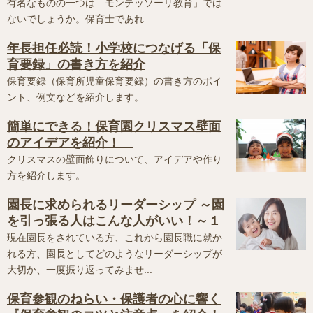
有名なものの一つは「モンテッソーリ教育」では
ないでしょうか。保育士であれ...
年長担任必読！小学校につなげる「保
育要録」の書き方を紹介
保育要録（保育所児童保育要録）の書き方のポイ
ント、例文などを紹介します。
簡単にできる！保育園クリスマス壁面
のアイデアを紹介！
クリスマスの壁面飾りについて、アイデアや作り
方を紹介します。
園長に求められるリーダーシップ ～園
を引っ張る人はこんな人がいい！～１
現在園長をされている方、これから園長職に就か
れる方、園長としてどのようなリーダーシップが
大切か、一度振り返ってみませ...
保育参観のねらい・保護者の心に響く