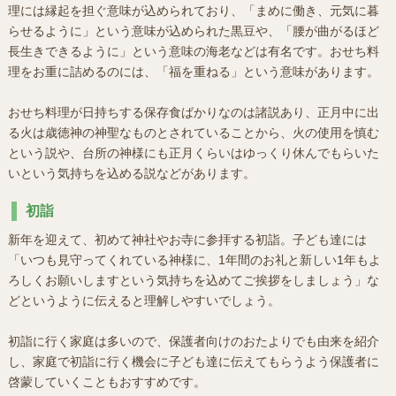
理には縁起を担ぐ意味が込められており、「まめに働き、元気に暮
らせるように」という意味が込められた黒豆や、「腰が曲がるほど
長生きできるように」という意味の海老などは有名です。おせち料
理をお重に詰めるのには、「福を重ねる」という意味があります。
おせち料理が日持ちする保存食ばかりなのは諸説あり、正月中に出
る火は歳徳神の神聖なものとされていることから、火の使用を慎む
という説や、台所の神様にも正月くらいはゆっくり休んでもらいた
いという気持ちを込める説などがあります。
初詣
新年を迎えて、初めて神社やお寺に参拝する初詣。子ども達には
「いつも見守ってくれている神様に、1年間のお礼と新しい1年もよ
ろしくお願いしますという気持ちを込めてご挨拶をしましょう」な
どというように伝えると理解しやすいでしょう。
初詣に行く家庭は多いので、保護者向けのおたよりでも由来を紹介
し、家庭で初詣に行く機会に子ども達に伝えてもらうよう保護者に
啓蒙していくこともおすすめです。