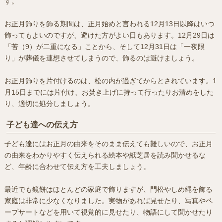
す。
お正月飾りを飾る期間は、正月始めと言われる12月13日以降はいつ
飾ってもよいのですが、避けた方がよい日もあります。12月29日は
「苦（9）が二重になる」ことから、そして12月31日は「一夜限
り」が葬儀を連想させてしまうので、飾るのは避けましょう。
お正月飾りを片付けるのは、松の内が過ぎてからとされています。1
月15日までには片付け、お焚き上げに持って行ったりお清めをした
り、適切に処分しましょう。
子ども達への伝え方
子ども達にはお正月の由来をそのまま伝えても難しいので、お正月
の由来をわかりやすく伝えられる絵本や紙芝居を読み聞かせるな
ど、年齢に合わせて伝え方を工夫しましょう。
最近でも鏡餅はほとんどの家庭で飾りますが、門松やしめ縄を飾る
家庭は非常に少なくなりました。実物があれば見せたり、写真やペ
ープサートなどを用いて視覚的に見せたり、物語にして聞かせたり