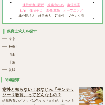
通勤便利/ 駅近
残業少なめ
復帰率高
社宅・住宅手当
園長/主任
オープニング
非公開求人
厳選求人
好条件
ブランク有
保育士求人を探す
東京
神奈川
埼玉
千葉
茨城
関連記事
意外と知らない！おなじみ「モンテッ
ソーリ教育」ってどんなもの？
幼児教育のメソッドは色々ありますが、もっとも