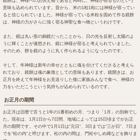
鏡餅は、神様へのお供え物であると同時に、神様が宿るものという
意味も込められています。昔から、米の1粒1粒には神様が宿ってい
ると信じられていました。神様が宿っている米粒を固めて作る鏡餅
は、神様の力がさらに強く宿る神聖な食べ物というわけです。
また、鏡は丸い形の銅鏡だったことから、日の光を反射し太陽のよ
うに輝くことが連想され、鏡に神様が宿ると考えられていました。
そのため、餅を鏡のように丸く作られるようになったのです。
そして、年神様は新年の幸せとともに魂を分けてくださると考えら
れており、鏡餅は魂の象徴としての意味もあります。鏡開きは、お
正月を終えて年神様をお見送りした後に家族みんなで食べ、神様の
力をいただこうという気持ちが込められているのです。
お正月の期間
お正月は旧暦で言うと1年の1番初めの月、つまり「1月」の別称でし
た。現在は、1月1日から7日間、地域によっては15日頃までがお正
月の期間です。その中で1月1日は“元日”、3日までは“三が日”、7日ま
でを“松の内”と呼びます。松の内の間は、門松やしめ縄などを飾りま