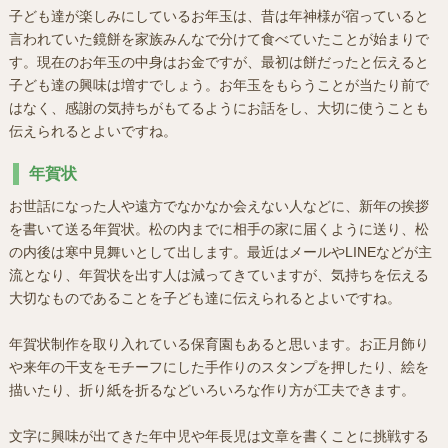
子ども達が楽しみにしているお年玉は、昔は年神様が宿っていると
言われていた鏡餅を家族みんなで分けて食べていたことが始まりで
す。現在のお年玉の中身はお金ですが、最初は餅だったと伝えると
子ども達の興味は増すでしょう。お年玉をもらうことが当たり前で
はなく、感謝の気持ちがもてるようにお話をし、大切に使うことも
伝えられるとよいですね。
年賀状
お世話になった人や遠方でなかなか会えない人などに、新年の挨拶
を書いて送る年賀状。松の内までに相手の家に届くように送り、松
の内後は寒中見舞いとして出します。最近はメールやLINEなどが主
流となり、年賀状を出す人は減ってきていますが、気持ちを伝える
大切なものであることを子ども達に伝えられるとよいですね。
年賀状制作を取り入れている保育園もあると思います。お正月飾り
や来年の干支をモチーフにした手作りのスタンプを押したり、絵を
描いたり、折り紙を折るなどいろいろな作り方が工夫できます。
文字に興味が出てきた年中児や年長児は文章を書くことに挑戦する