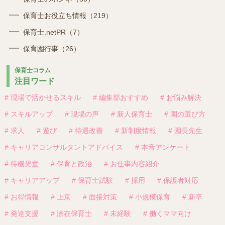
保育士お役立ち情報（219）
保育士.netPR（7）
保育園行事（26）
保育士コラム
注目ワード
# 現場で活かせるスキル
# 編集部おすすめ
# お悩み解決
# スキルアップ
# 現場の声
# 新人保育士
# 園の選び方
# 求人
# 遊び
# 待遇改善
# 新制度情報
# 園長先生
# キャリアコンサルタントアドバイス
# 本音アンケート
# 待機児童
# 保育と政治
# お仕事内容紹介
# キャリアアップ
# 保育士試験
# 採用
# 保護者対応
# お得情報
# 上京
# 面接対策
# 小規模保育
# 新卒
# 発達支援
# 潜在保育士
# 未経験
# 働くママ向け