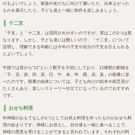
のもよいでしょう。家族や友だちに向けて書いたり、出来上がった
ものを展示したり、子ども達と一緒に制作を楽しみましょう。
十二支
「干支」と「十二支」は混同されやすいのですが、実はこの2つは異
なります。しかし、子ども達には難しいので、「十二支」について
説明し、理解できる年齢には今年の干支や自分の干支を伝えられる
とよいでしょう。
中国では昔から“12”という数字を大切にしており、12種類の動物を
「子、丑、寅、卯、辰、巳、午、未、申、酉、戌、亥」の順番に並
べたのです。順番の由来については、子ども向けの絵本や紙芝居が
たくさんあり、楽しいストーリー仕立てになっているのでおすすめ
です。
おせち料理
年神様のおもてなしの1つとしてお供え料理を作ったものがおせち料
理の始まりです。神様にお供えし、自分達も一緒に食べることで、
神様の恩恵を受けることができると言われています。それぞれの料