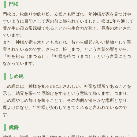
門松
門松は、松飾りや飾り松、立松とも呼ばれ、年神様が家を見つけや
すいように目印として家の前に飾られていました。松は1年を通して
葉が生い茂る常緑樹であることから生命力が強く、長寿の木とされ
ています。
また、神様が宿る木だとも言われ、昔から縁起がいい植物として重
宝されているのです。さらに、松（まつ）という言葉の響きから、
「神を祀る（まつる）」「神様を待つ（まつ）」という言葉にもつ
ながっています。
しめ縄
しめ縄には、神様を祀るのにふさわしい、神聖な場所であることを
示し、結界を張って厄除けをするという意味で飾ります。つまり、
しめ縄やしめ飾りを飾ることで、その内側が清らかな場所となり、
魔よけになり、年神様が安心してきてくれると言われているので
す。
鏡餅