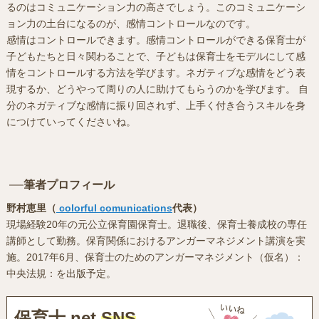
るのはコミュニケーション力の高さでしょう。このコミュニケーシ
ョン力の土台になるのが、感情コントロールなのです。
感情はコントロールできます。感情コントロールができる保育士が
子どもたちと日々関わることで、子どもは保育士をモデルにして感
情をコントロールする方法を学びます。ネガティブな感情をどう表
現するか、どうやって周りの人に助けてもらうのかを学びます。 自
分のネガティブな感情に振り回されず、上手く付き合うスキルを身
につけていってくださいね。
筆者プロフィール
野村恵里（
colorful comunications
代表）
現場経験20年の元公立保育園保育士。退職後、保育士養成校の専任
講師として勤務。保育関係におけるアンガーマネジメント講演を実
施。2017年6月、保育士のためのアンガーマネジメント（仮名）：
中央法規：を出版予定。
保育士.net
SNS