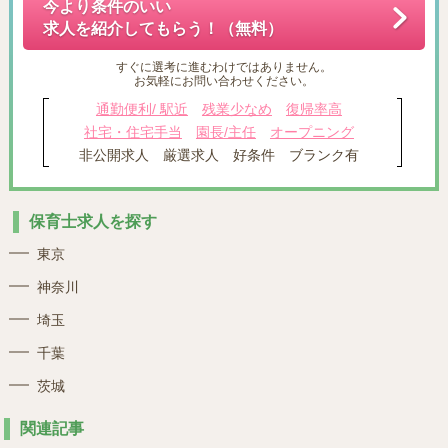
今より条件のいい
求人を紹介してもらう！（無料）
すぐに選考に進むわけではありません。
お気軽にお問い合わせください。
通勤便利/ 駅近
残業少なめ
復帰率高
社宅・住宅手当
園長/主任
オープニング
非公開求人
厳選求人
好条件
ブランク有
保育士求人を探す
東京
神奈川
埼玉
千葉
茨城
関連記事