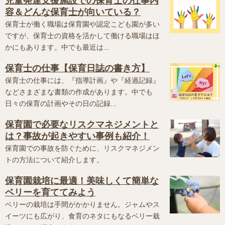
児童発達支援施設での保育士の仕事内
容＆どんな保育士が向いている？
保育士が働く職場は保育園や認定こども園が多い
ですが、保育士の資格を活かして働ける職場はほ
かにもあります。中でも最近は...
保育士の仕事【保育日誌の書き方】
保育士の仕事には、『指導計画』や『経過記録』
などさまざまな書類の作成があります。中でも
日々の保育の計画やその日の記録...
保育園で必要なリスクマネジメントと
は？事故が起きやすい事例も紹介！
保育園での事故を防ぐために、リスクマネジメン
トの方法について紹介します。
保育園栽培に最適！美味しくて簡単な
ベリーを育ててみよう
ベリーの栽培は手間がかかりません。ジャムやス
イーツにも広がり、食育のネタにもなるベリー栽