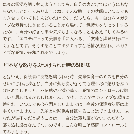
に今の状況を切り替えようとしても、自分の力だけではどうにもな
らないことだってありますよね。そんな時、その状態にいつまでも
向き合っていてもしんどいだけです。だったら、今、自分をネガテ
ィブな気持ちにさせていることから離れて、気持ちをリセットする
ために、自分の好きな事や気持ちよくなることをあえてしてみるの
です。「エステに行って美肌を手に入れる」「友達と温泉旅行に行
く」などです。そうすることでポジティブな感情が注がれ、ネガテ
ィブな感情が緩和されるでしょう。
理不尽な怒りをぶつけられた時の対処法
とはいえ、保護者に突然怒鳴られた時、先輩保育士のミスを自分の
せいにされた時など、自分に落ち度がなくても理不尽に怒りをぶつ
けられてしまうと、不信感や不満が募り、感情のコントロールは難
しいと思われるかもしれません。 でも、ここでネガティブな感情に
縛られ、いつまでも心を閉ざしたままでは、今後の保護者対応は上
手くいきませんし、先輩との関係も修復することはできません。 あ
なたが理不尽だと思うことは、「自分は落ち度がない」のだから、
落ち込む必要なんてないのです。こんな時こそ感情コントロールし
てみましょう。