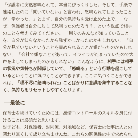
「保護者に突然怒鳴られて、本当にびっくりした。そして、手紙で
連絡したのに「聞いていない」と言われ、怒鳴られてしまったこと
が、辛かった。」とまず、自分の気持ちを受け止めた上で、「な
ぜ、保護者は自分に対して怒鳴ったのだろう？」という視点で相手
のことを考えてみてください。 「周りのみんなが知っていること
を、自分が知らなかったから恥ずかしかったのかもしれない」 「自
分が見ていないということを責められることが嫌だったのかもしれ
ない」 「会社で嫌なことがあって、イライラがたまっていたので大
声を出してしまったのかもしれない」 こんなふうに、
相手には相手
の状況や気持ちが関係していて、「怒鳴る」という行動を起こして
いる
ということに気づくことができます。ここに気づくことができ
れば、
「理不尽に怒鳴られた」ことばかりに意識を集中することな
く、気持ちをリセットしやすく
なります。
最後に
保育士を続けていくためには、感情コントロールのスキルを身に付
けることは必須だと思います。
対子ども、対保護者、対同僚、対地域など、保育士の仕事は人との
関わり無くして成り立ちませんね。これらの関係性の中で求められ