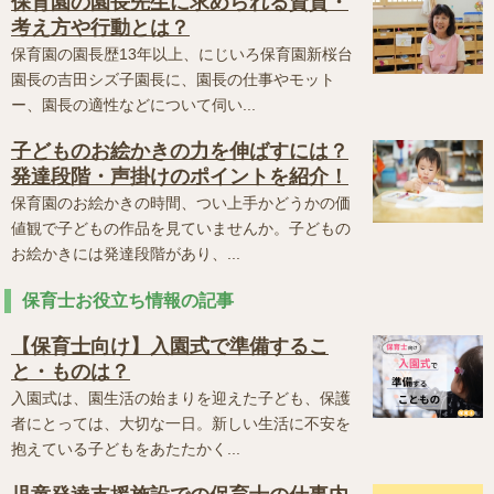
保育園の園長先生に求められる資質・
考え方や行動とは？
保育園の園長歴13年以上、にじいろ保育園新桜台
園長の吉田シズ子園長に、園長の仕事やモット
ー、園長の適性などについて伺い...
子どものお絵かきの力を伸ばすには？
発達段階・声掛けのポイントを紹介！
保育園のお絵かきの時間、つい上手かどうかの価
値観で子どもの作品を見ていませんか。子どもの
お絵かきには発達段階があり、...
保育士お役立ち情報の記事
【保育士向け】入園式で準備するこ
と・ものは？
入園式は、園生活の始まりを迎えた子ども、保護
者にとっては、大切な一日。新しい生活に不安を
抱えている子どもをあたたかく...