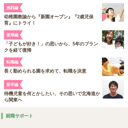
挑戦編
幼稚園教諭から『新園オープン』『2歳児保
育』にトライ！
復帰編
「子どもが好き！」の思いから、5年のブラン
クを経て復帰
転職編
長く勤められる園を求めて、転職を決意
新卒編
待機児童を何とかしたい、その思いで北海道か
ら関東へ
就職サポート