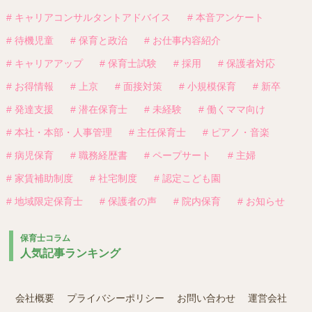
# キャリアコンサルタントアドバイス
# 本音アンケート
# 待機児童
# 保育と政治
# お仕事内容紹介
# キャリアアップ
# 保育士試験
# 採用
# 保護者対応
# お得情報
# 上京
# 面接対策
# 小規模保育
# 新卒
# 発達支援
# 潜在保育士
# 未経験
# 働くママ向け
# 本社・本部・人事管理
# 主任保育士
# ピアノ・音楽
# 病児保育
# 職務経歴書
# ペープサート
# 主婦
# 家賃補助制度
# 社宅制度
# 認定こども園
# 地域限定保育士
# 保護者の声
# 院内保育
# お知らせ
保育士コラム
人気記事ランキング
会社概要
プライバシーポリシー
お問い合わせ
運営会社