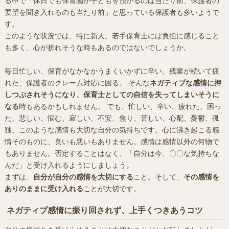
る中で「休日でも保育園が子どもを預かるのは当たり前、保護者の
要望を聞き入れるのも当たり前」と思っている保護者も多いようで
す。
このような状況では、特に新人、若手保育士には負担に感じること
も多く、心が折れそうな時もあるのではないでしょうか。
毎日忙しい、保育がなかなかうまくいかずに辛い、残業が続いて疲
れた、保護者のクレーム対応に困る。 そんな
ネガティブな感情に押
しつぶされそうになり、保育士としての自信を失ってしまいそうに
なる
時もあるかもしれません。 でも、忙しい、辛い、疲れた、困っ
た、悲しい、悩む、寂しい、不安、焦り、苦しい、心配、憂鬱、孤
独、このような感情も大切な自分の気持ちです。心に沸き起こる感
情そのものに、良いも悪いもありません。感情は感情以外の何物で
もありません。否定することはなく、「自分は今、〇〇な気持ちな
んだ」と受け入れるようにしましょう。
まずは、
自分が自分の感情を大切にする
こと。そして、
その感情を
ありのままに受け入れる
ことが大切です。
ネガティブ感情に振り回されず、上手くつきあうコツ