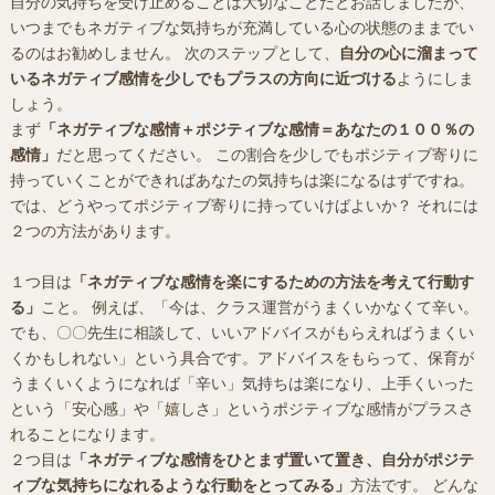
自分の気持ちを受け止めることは大切なことだとお話しましたが、
いつまでもネガティブな気持ちが充満している心の状態のままでい
るのはお勧めしません。 次のステップとして、
自分の心に溜まって
いるネガティブ感情を少しでもプラスの方向に近づける
ようにしま
しょう。
まず
「ネガティブな感情＋ポジティブな感情＝あなたの１００％の
感情」
だと思ってください。 この割合を少しでもポジティブ寄りに
持っていくことができればあなたの気持ちは楽になるはずですね。
では、どうやってポジティブ寄りに持っていけばよいか？ それには
２つの方法があります。
１つ目は
「ネガティブな感情を楽にするための方法を考えて行動す
る」
こと。 例えば、「今は、クラス運営がうまくいかなくて辛い。
でも、〇〇先生に相談して、いいアドバイスがもらえればうまくい
くかもしれない」という具合です。アドバイスをもらって、保育が
うまくいくようになれば「辛い」気持ちは楽になり、上手くいった
という「安心感」や「嬉しさ」というポジティブな感情がプラスさ
れることになります。
２つ目は
「ネガティブな感情をひとまず置いて置き、自分がポジテ
ィブな気持ちになれるような行動をとってみる」
方法です。 どんな