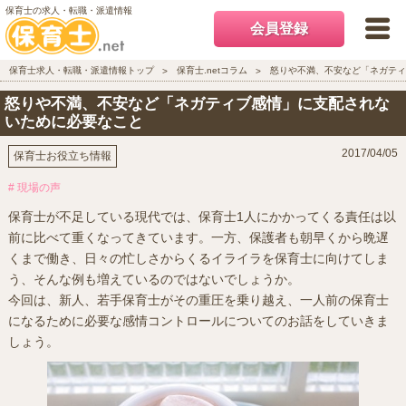
保育士の求人・転職・派遣情報
会員登録
保育士求人・転職・派遣情報トップ
保育士.netコラム
怒りや不満、不安など「ネガティ
怒りや不満、不安など「ネガティブ感情」に支配されな
いために必要なこと
2017/04/05
保育士お役立ち情報
# 現場の声
保育士が不足している現代では、保育士1人にかかってくる責任は以
前に比べて重くなってきています。一方、保護者も朝早くから晩遅
くまで働き、日々の忙しさからくるイライラを保育士に向けてしま
う、そんな例も増えているのではないでしょうか。
今回は、新人、若手保育士がその重圧を乗り越え、一人前の保育士
になるために必要な感情コントロールについてのお話をしていきま
しょう。